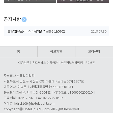
폰 증정
공지사항
[호텔업] 개인정보 처리방침 개정본1 (19.09.02)
2019.07.30
[호텔업] 유료서비스 이용약관 개정본2 (19.09.02)
2019.07.30
[호텔업] 개인정보 처리방침 개정본2 (19.09.02)
2019.07.30
홈
광고제휴
고객센터
이용약관
유료서비스 이용약관
개인정보처리방침
PC버전
주식회사 호텔업디알티
서울특별시 금천구 가산동 691 대륭테크노타운20차 1807호
대표이사: 이송주
사업자등록번호: 441-87-01934
통신판매업신고: 서울금천-1204 호
직업정보: J1206020200010
고객센터: 1644-7896
Fax: 02-2225-8487
이메일:
hdrt1109@hotelupdrt.com
Copyright ⓒ HotelupDRT Corp. All Right Reserved.