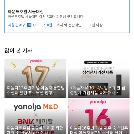
하운드호텔 서울대점
하운드호텔 서울대점 에서 3교대 과장님 구인합니다.
서울 관악구
월
3,099,270원
주차 및 전반적인 당번업무
1년 이상
많이 본 기사
야놀자17주년 기념 야놀자 통합발
<야놀자 MRO, 숙박업소 위한 삼
주센터 할인 프로모션 진행
성전자 가전제품 특가 개시>
야놀자제휴점 금융혜택제공 위한
야놀자16주년 기념 제휴 숙박업주
제휴 및 금융서비스 게시
대상 야놀자통합발주센터 할인쿠