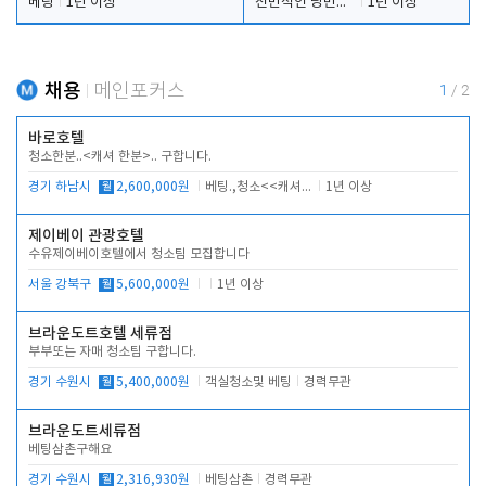
베팅
1년 이상
전반적인 당번업무
1년 이상
채용
메인포커스
1
/
2
바로호텔
청소한분..<캐셔 한분>.. 구합니다.
경기 하남시
월
2,600,000원
베팅.,청소<<캐셔 모셔봅니다.
1년 이상
제이베이 관광호텔
수유제이베이호텔에서 청소팀 모집합니다
서울 강북구
월
5,600,000원
1년 이상
브라운도트호텔 세류점
부부또는 자매 청소팀 구합니다.
경기 수원시
월
5,400,000원
객실청소및 베팅
경력무관
브라운도트세류점
베팅삼촌구해요
경기 수원시
월
2,316,930원
베팅삼촌
경력무관