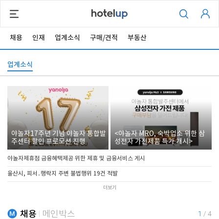
채용
인재
업계소식
구매/견적
부동산
업계소식
야놀자17주년 기념 야놀자 통합발
<야놀자 MRO, 숙박업소 위한 삼
주센터 할인 프로모션 진행
성전자 가전제품 특가 개시>
야놀자제휴점 금융혜택제공 위한 제휴 및 금융서비스 게시
울산시, 피서․행락지 주변 불법행위 19건 적발
더보기
채용
메인박스
1
/
4