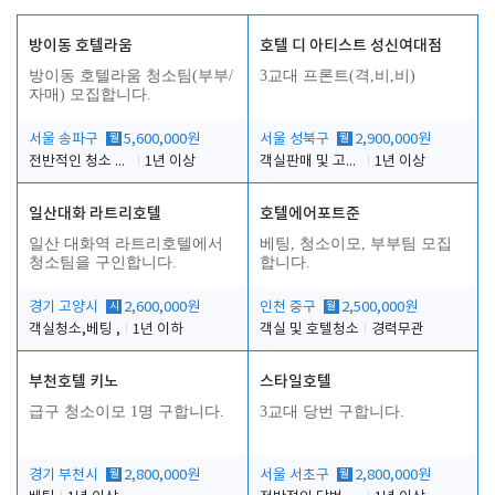
방이동 호텔라움
호텔 디 아티스트 성신여대점
방이동 호텔라움 청소팀(부부/
3교대 프론트(격,비,비)
자매) 모집합니다.
서울 송파구
월
5,600,000원
서울 성북구
월
2,900,000원
전반적인 청소 업무(객실청소.객실정리)
1년 이상
객실판매 및 고객응대
1년 이상
일산대화 라트리호텔
호텔에어포트준
일산 대화역 라트리호텔에서
베팅, 청소이모, 부부팀 모집
청소팀을 구인합니다.
합니다.
경기 고양시
시
2,600,000원
인천 중구
월
2,500,000원
객실청소,베팅 ,
1년 이하
객실 및 호텔청소
경력무관
부천호텔 키노
스타일호텔
급구 청소이모 1명 구합니다.
3교대 당번 구합니다.
경기 부천시
월
2,800,000원
서울 서초구
월
2,800,000원