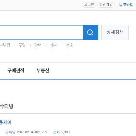
로그인
회원가입
모바일
로고
상세검색
부부팀
주말
당번
캐셔
청소
구매견적
부동산
수다방
동 제이
등록일
2016.02.04 16:15:55
조회
5,309