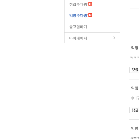
취업수다방
익명수다방
묻고답하기
마이페이지