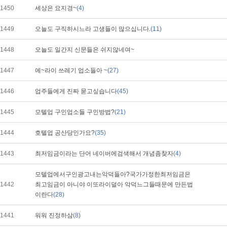
1450
세상은 요지경~
(4)
1449
오늘도 구직하시느라 고생들이 많으십니다.
(11)
1448
오늘도 일간지 신문들은 쉬지않네여~
1447
에~라이 쓰레기 업소들아 ~
(27)
1446
업주들에게 진짜 묻고싶습니다
(45)
1445
모텔업 구인업소들 구인방법?
(21)
1444
호텔업 공산당인가요?
(35)
1443
최저임금이라는 단어 네이버에검색해서 개념좀찾자
(4)
모텔업에서구인광고내는악덕들아?국가가정한최저임금은
1442
최고임금이 아니야 이또라이덜아 악덕느그들때문에 만든법
이란다
(28)
1441
워워 진정하삼
(8)