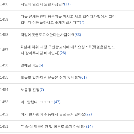
1460
저밑에 일간지 모텔사장님?
(11)
다들 곧새해인데 싸우지들 마시고 서로 입장차가있어서 그런
1459
겁니다 이해들하시고 좋게지냅시다^^
(7)
1458
저밑에댓글로고소한다는사람이요
(83)
# 실제 허위-과장 구인광고시에 대처요령 ~ !! (헛걸음질 반드
1457
시 갚아주시길 바라면서)
(26)
1456
밑에글이요
(6)
1455
오늘도 일간지 신문들은 쉬지 않네요?
(61)
1454
노동청 진정
(7)
1453
아...망했다..ㅋㅋㅋㅋ
(47)
1452
여기 한사람이 주동해서 글쓰는거 같아요
(22)
1451
** 숙-식 제공이란 말 함부로 쓰지 마세요-
(14)