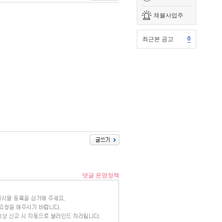
체불사업주
0
최근본 공고