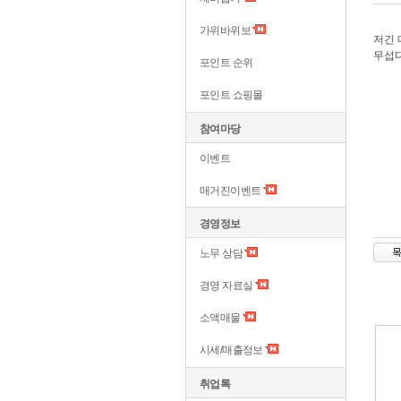
가위바위보
저긴 
무섭다
포인트 순위
포인트 쇼핑몰
참여마당
이벤트
매거진이벤트
경영정보
노무 상담
경영 자료실
소액매물
시세/매출정보
취업톡