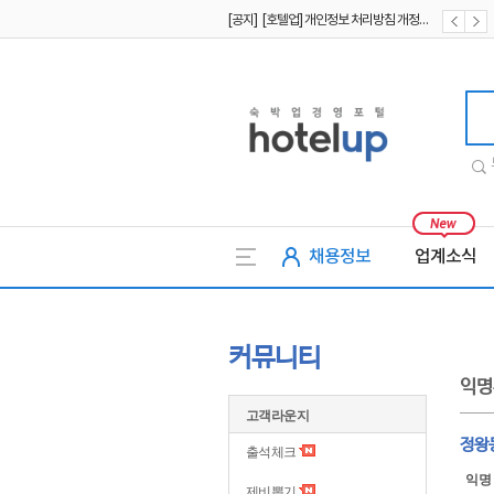
[공지] [호텔업] 개인정보 처리방침 개정본1 (19.09.02)
[공지] [호텔업] 유료서비스 이용약관 개정본2 (19.09.02)
호텔업
채용정보
업계소식
커뮤니티
익명
고객라운지
정왕
출석체크
익명
제비뽑기