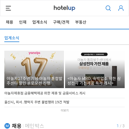
채용
인재
업계소식
구매/견적
부동산
업계소식
야놀자17주년 기념 야놀자 통합발
<야놀자 MRO, 숙박업소 위한 삼
주센터 할인 프로모션 진행
성전자 가전제품 특가 개시>
야놀자제휴점 금융혜택제공 위한 제휴 및 금융서비스 게시
울산시, 피서․행락지 주변 불법행위 19건 적발
더보기
채용
메인박스
1
/
3