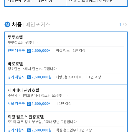
객실판매 및 고객응대
1년 이상
객실 및 호텔청소
경력무관
채용
메인포커스
1
/
2
루루호텔
부부청소팀 구합니다
인천 남동구
월
2,600,000원
객실 청소
1년 이상
바로호텔
청소한분..<캐셔 한분>.. 구합니다.
경기 하남시
월
2,600,000원
베팅.,청소<<캐셔 모셔봅니다.
1년 이상
제이베이 관광호텔
수유제이베이호텔에서 청소팀 모집합니다
서울 강북구
월
5,600,000원
1년 이상
의왕 밀로스 관광호텔
주1회 휴무 청소 부부팀, 3교대 당번 모집합니다.
경기 의왕시
월
2,500,000원
객실 청소업무
1년 이상