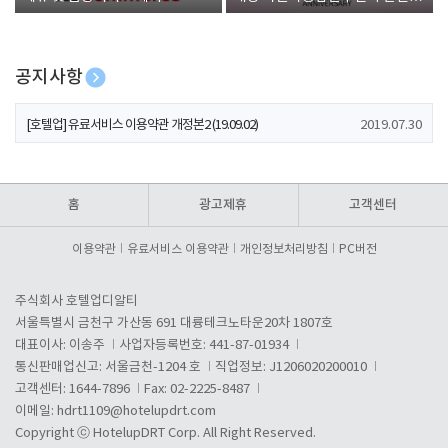
폰 증정
공지사항
[호텔업] 개인정보 처리방침 개정본1 (19.09.02)
2019.07.30
[호텔업] 유료서비스 이용약관 개정본2 (19.09.02)
2019.07.30
[호텔업] 개인정보 처리방침 개정본2 (19.09.02)
2019.07.30
홈
광고제휴
고객센터
이용약관
유료서비스 이용약관
개인정보처리방침
PC버전
주식회사 호텔업디알티
서울특별시 금천구 가산동 691 대륭테크노타운20차 1807호
대표이사: 이송주
사업자등록번호: 441-87-01934
통신판매업신고: 서울금천-1204 호
직업정보: J1206020200010
고객센터: 1644-7896
Fax: 02-2225-8487
이메일:
hdrt1109@hotelupdrt.com
Copyright ⓒ HotelupDRT Corp. All Right Reserved.