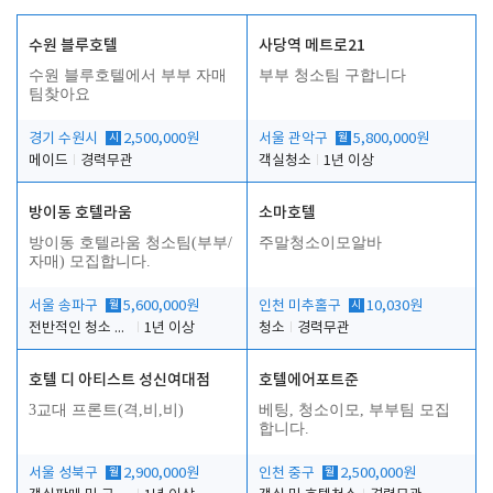
수원 블루호텔
사당역 메트로21
수원 블루호텔에서 부부 자매
부부 청소팀 구합니다
팀찾아요
경기 수원시
시
2,500,000원
서울 관악구
월
5,800,000원
메이드
경력무관
객실청소
1년 이상
방이동 호텔라움
소마호텔
방이동 호텔라움 청소팀(부부/
주말청소이모알바
자매) 모집합니다.
서울 송파구
월
5,600,000원
인천 미추홀구
시
10,030원
전반적인 청소 업무(객실청소.객실정리)
1년 이상
청소
경력무관
호텔 디 아티스트 성신여대점
호텔에어포트준
3교대 프론트(격,비,비)
베팅, 청소이모, 부부팀 모집
합니다.
서울 성북구
월
2,900,000원
인천 중구
월
2,500,000원