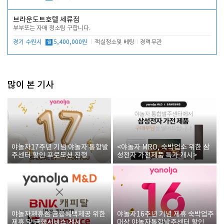
브라운도트호텔 세류점
부부또는 자매 청소팀 구합니다.
경기 수원시
월
5,400,000원
객실청소및 베팅
경력무관
많이 본 기사
야놀자17주년 기념 야놀자 통합발
<야놀자 MRO, 숙박업소 위한 삼
주센터 할인 프로모션 진행
성전자 가전제품 특가 개시>
야놀자제휴점 금융혜택제공 위한
야놀자16주년 기념 제휴 숙박업주
제휴 및 금융서비스 게시
대상 야놀자통합발주센터 할인쿠