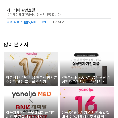
제이베이 관광호텔
수유제이베이호텔에서 청소팀 모집합니다
서울 강북구
월
5,600,000원
1년 이상
많이 본 기사
야놀자17주년 기념 야놀자 통합발
<야놀자 MRO, 숙박업소 위한 삼
주센터 할인 프로모션 진행
성전자 가전제품 특가 개시>
야놀자제휴점 금융혜택제공 위한
야놀자16주년 기념 제휴 숙박업주
제휴 및 금융서비스 게시
대상 야놀자통합발주센터 할인쿠