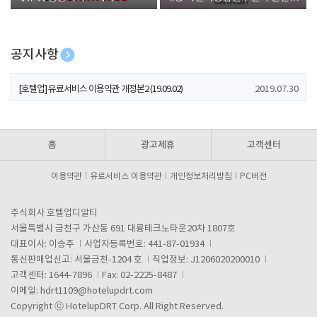
폰 증정
공지사항
[호텔업] 개인정보 처리방침 개정본1 (19.09.02)
2019.07.30
[호텔업] 유료서비스 이용약관 개정본2 (19.09.02)
2019.07.30
[호텔업] 개인정보 처리방침 개정본2 (19.09.02)
2019.07.30
홈
광고제휴
고객센터
이용약관
유료서비스 이용약관
개인정보처리방침
PC버전
주식회사 호텔업디알티
서울특별시 금천구 가산동 691 대륭테크노타운20차 1807호
대표이사: 이송주
사업자등록번호: 441-87-01934
통신판매업신고: 서울금천-1204 호
직업정보: J1206020200010
고객센터: 1644-7896
Fax: 02-2225-8487
이메일:
hdrt1109@hotelupdrt.com
Copyright ⓒ HotelupDRT Corp. All Right Reserved.