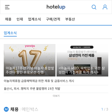
채용
인재
업계소식
구매/견적
부동산
업계소식
야놀자17주년 기념 야놀자 통합발
<야놀자 MRO, 숙박업소 위한 삼
주센터 할인 프로모션 진행
성전자 가전제품 특가 개시>
야놀자제휴점 금융혜택제공 위한 제휴 및 금융서비스 게시
울산시, 피서․행락지 주변 불법행위 19건 적발
더보기
채용
메인박스
1
/
3