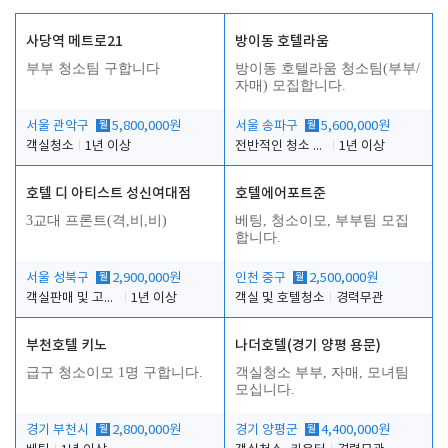
사당역 메트로21
방이동 호텔라움
부부 청소팀 구합니다
방이동 호텔라움 청소팀(부부/
자매) 모집합니다.
서울 관악구
월
5,800,000원
서울 송파구
월
5,600,000원
객실청소
1년 이상
전반적인 청소 업무(객실청소.객실정리)
1년 이상
호텔 디 아티스트 성신여대점
호텔에어포트준
3교대 프론트(격,비,비)
베팅, 청소이모, 부부팀 모집
합니다.
서울 성북구
월
2,900,000원
인천 중구
월
2,500,000원
객실판매 및 고객응대
1년 이상
객실 및 호텔청소
경력무관
부천호텔 키노
나더호텔(경기 양평 용문)
급구 청소이모 1명 구합니다.
객실청소 부부, 자매, 모녀팀
모십니다.
경기 부천시
월
2,800,000원
경기 양평군
월
4,400,000원