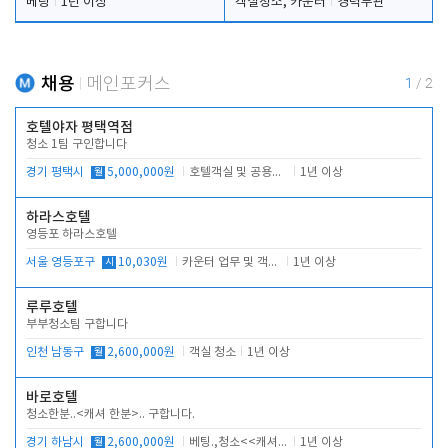
베팅
1년 이상
객실청소, 카운터
경력무관
채용
메인포커스
1
/
2
호텔야자 평택역점
청소 1팀 구인합니다
경기 평택시
월
5,000,000원
호텔객실 및 공용시설 청소 관리
1년 이상
하라스호텔
영등포 하라스호텔
서울 영등포구
시
10,030원
카운터 업무 및 객실관리(청소상태 확인, 객실판매)
1년 이상
루루호텔
부부청소팀 구합니다
인천 남동구
월
2,600,000원
객실 청소
1년 이상
바로호텔
청소한분..<캐셔 한분>.. 구합니다.
경기 하남시
월
2,600,000원
베팅.,청소<<캐셔 모셔봅니다.
1년 이상