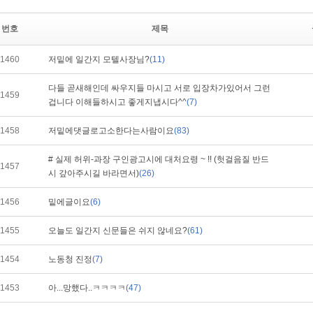
번호
제목
1460
저밑에 일간지 모텔사장님?
(11)
다들 곧새해인데 싸우지들 마시고 서로 입장차가있어서 그런
1459
겁니다 이해들하시고 좋게지냅시다^^
(7)
1458
저밑에댓글로고소한다는사람이요
(83)
# 실제 허위-과장 구인광고시에 대처요령 ~ !! (헛걸음질 반드
1457
시 갚아주시길 바라면서)
(26)
1456
밑에글이요
(6)
1455
오늘도 일간지 신문들은 쉬지 않네요?
(61)
1454
노동청 진정
(7)
1453
아...망했다..ㅋㅋㅋㅋ
(47)