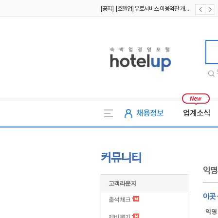
[공지] [호텔업] 유료서비스 이용약관 개정본2 (19.09.02)
[공지] [호텔업] 개인정보 처리방침 개정본2 (19.09.02)
호텔업
채용정보
업계소식
커뮤니티
익명
고객라운지
이곳 
출석체크
익명
제비뽑기