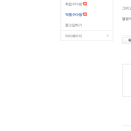
취업수다방
그리고.
익명수다방
열받아
묻고답하기
마이페이지