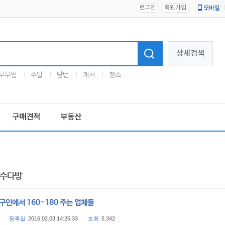
로그인
회원가입
모바일
로고
상세검색
부부팀
주말
당번
캐셔
청소
구매견적
부동산
수다방
구인에서 160-180 주는 업체들
등록일
2016.02.03 14:25:33
조회
5,342