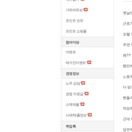
가위바위보
옛날엔
포인트 순위
근로기
포인트 쇼핑몰
모텔 
참여마당
주면 
이벤트
왜??
매거진이벤트
왠만하
경영정보
노동부
노무 상담
다 받
경영 자료실
짠돌
소액매물
적당히
시세/매출정보
근데
취업톡
당연히