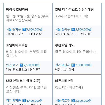
방이동 호텔라움
호텔 디 아티스트 성신여대점
방이동 호텔라움 청소팀(부부/
3교대 프론트(격,비,비)
자매) 모집합니다.
서울 송파구
월
5,600,000원
서울 성북구
월
2,900,000원
전반적인 청소 업무(객실청소.객실정리)
1년 이상
객실판매 및 고객응대
1년 이상
호텔에어포트준
부천호텔 키노
베팅, 청소이모, 부부팀 모집
급구 청소이모 1명 구합니다.
합니다.
인천 중구
월
2,500,000원
경기 부천시
월
2,800,000원
객실 및 호텔청소
경력무관
베팅
1년 이상
나더호텔(경기 양평 용문)
레몬트리호텔
객실청소 부부, 자매, 모녀팀
청소1명 (객실26개)
모십니다.
경기 양평군
월
4,400,000원
서울 종로구
월
2,600,000원