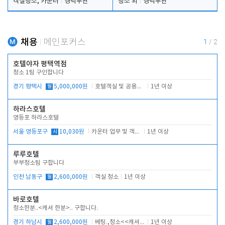
객실청소, 카운터
경력무관
청소 외
경력무관
채용
메인포커스
1
/
2
호텔야자 평택역점
청소 1팀 구인합니다
경기 평택시
월
5,000,000원
호텔객실 및 공용시설 청소 관리
1년 이상
하라스호텔
영등포 하라스호텔
서울 영등포구
시
10,030원
카운터 업무 및 객실관리(청소상태 확인, 객실판매)
1년 이상
루루호텔
부부청소팀 구합니다
인천 남동구
월
2,600,000원
객실 청소
1년 이상
바로호텔
청소한분..<캐셔 한분>.. 구합니다.
경기 하남시
월
2,600,000원
베팅.,청소<<캐셔 모셔봅니다.
1년 이상