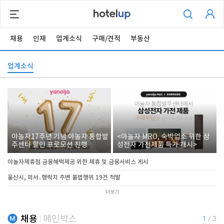
채용
인재
업계소식
구매/견적
부동산
업계소식
야놀자17주년 기념 야놀자 통합발
<야놀자 MRO, 숙박업소 위한 삼
주센터 할인 프로모션 진행
성전자 가전제품 특가 개시>
야놀자제휴점 금융혜택제공 위한 제휴 및 금융서비스 게시
울산시, 피서․행락지 주변 불법행위 19건 적발
더보기
채용
메인박스
1
/
3