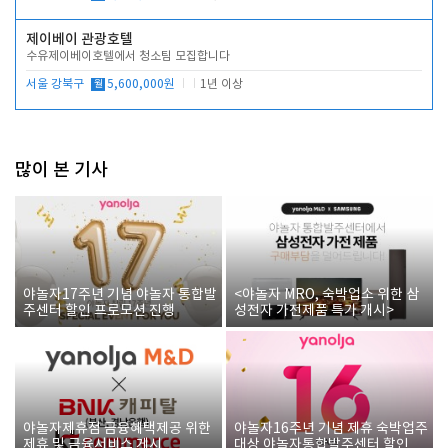
제이베이 관광호텔
수유제이베이호텔에서 청소팀 모집합니다
서울 강북구
월
5,600,000원
1년 이상
많이 본 기사
야놀자17주년 기념 야놀자 통합발
<야놀자 MRO, 숙박업소 위한 삼
주센터 할인 프로모션 진행
성전자 가전제품 특가 개시>
야놀자제휴점 금융혜택제공 위한
야놀자16주년 기념 제휴 숙박업주
제휴 및 금융서비스 게시
대상 야놀자통합발주센터 할인쿠