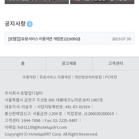
폰 증정
공지사항
[호텔업] 개인정보 처리방침 개정본1 (19.09.02)
2019.07.30
[호텔업] 유료서비스 이용약관 개정본2 (19.09.02)
2019.07.30
[호텔업] 개인정보 처리방침 개정본2 (19.09.02)
2019.07.30
홈
광고제휴
고객센터
이용약관
유료서비스 이용약관
개인정보처리방침
PC버전
주식회사 호텔업디알티
서울특별시 금천구 가산동 691 대륭테크노타운20차 1807호
대표이사: 이송주
사업자등록번호: 441-87-01934
통신판매업신고: 서울금천-1204 호
직업정보: J1206020200010
고객센터: 1644-7896
Fax: 02-2225-8487
이메일:
hdrt1109@hotelupdrt.com
Copyright ⓒ HotelupDRT Corp. All Right Reserved.