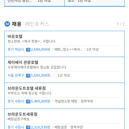
전반적인 당번업무
1년 이상
청소
1년 이상
채용
메인포커스
1
/
2
바로호텔
청소한분..<캐셔 한분>.. 구합니다.
경기 하남시
월
2,600,000원
베팅.,청소<<캐셔 모셔봅니다.
1년 이상
제이베이 관광호텔
수유제이베이호텔에서 청소팀 모집합니다
서울 강북구
월
5,600,000원
1년 이상
브라운도트호텔 세류점
부부또는 자매 청소팀 구합니다.
경기 수원시
월
5,400,000원
객실청소및 베팅
경력무관
브라운도트세류점
베팅삼촌구해요
경기 수원시
월
2,316,930원
베팅삼촌
경력무관