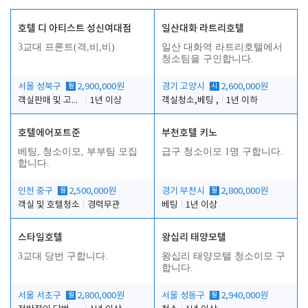
호텔 디 아티스트 성신여대점
일산대화 라트리호텔
3교대 프론트(격,비,비)
일산 대화역 라트리호텔에서
청소팀을 구인합니다.
서울 성북구
월
2,900,000원
경기 고양시
시
2,600,000원
객실판매 및 고객응대
1년 이상
객실청소,베팅 ,
1년 이하
호텔에어포트준
부천호텔 키노
베팅, 청소이모, 부부팀 모집
급구 청소이모 1명 구합니다.
합니다.
인천 중구
월
2,500,000원
경기 부천시
월
2,800,000원
객실 및 호텔청소
경력무관
베팅
1년 이상
스타일호텔
왕십리 태양모텔
3교대 당번 구합니다.
왕십리 태양모텔 청소이모 구
합니다.
서울 서초구
월
2,800,000원
서울 성동구
월
2,940,000원