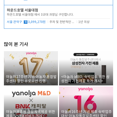
하운드호텔 서울대점
하운드호텔 서울대점 에서 3교대 과장님 구인합니다.
서울 관악구
월
3,099,270원
주차 및 전반적인 당번업무
1년 이상
많이 본 기사
야놀자17주년 기념 야놀자 통합발
<야놀자 MRO, 숙박업소 위한 삼
주센터 할인 프로모션 진행
성전자 가전제품 특가 개시>
야놀자제휴점 금융혜택제공 위한
야놀자16주년 기념 제휴 숙박업주
제휴 및 금융서비스 게시
대상 야놀자통합발주센터 할인쿠