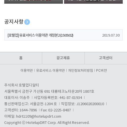
폰 증정
공지사항
[호텔업] 개인정보 처리방침 개정본1 (19.09.02)
2019.07.30
[호텔업] 유료서비스 이용약관 개정본2 (19.09.02)
2019.07.30
[호텔업] 개인정보 처리방침 개정본2 (19.09.02)
2019.07.30
홈
광고제휴
고객센터
이용약관
유료서비스 이용약관
개인정보처리방침
PC버전
주식회사 호텔업디알티
서울특별시 금천구 가산동 691 대륭테크노타운20차 1807호
대표이사: 이송주
사업자등록번호: 441-87-01934
통신판매업신고: 서울금천-1204 호
직업정보: J1206020200010
고객센터: 1644-7896
Fax: 02-2225-8487
이메일:
hdrt1109@hotelupdrt.com
Copyright ⓒ HotelupDRT Corp. All Right Reserved.