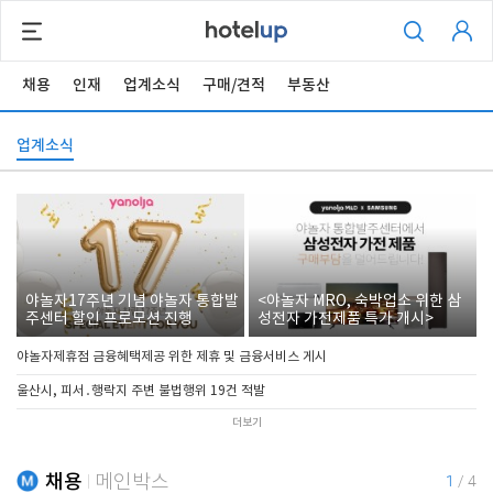
채용
인재
업계소식
구매/견적
부동산
업계소식
야놀자17주년 기념 야놀자 통합발
<야놀자 MRO, 숙박업소 위한 삼
주센터 할인 프로모션 진행
성전자 가전제품 특가 개시>
야놀자제휴점 금융혜택제공 위한 제휴 및 금융서비스 게시
울산시, 피서․행락지 주변 불법행위 19건 적발
더보기
채용
메인박스
1
/
4