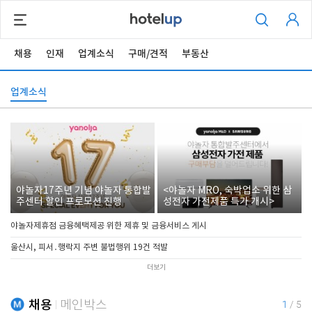
채용
인재
업계소식
구매/견적
부동산
업계소식
야놀자17주년 기념 야놀자 통합발
<야놀자 MRO, 숙박업소 위한 삼
주센터 할인 프로모션 진행
성전자 가전제품 특가 개시>
야놀자제휴점 금융혜택제공 위한 제휴 및 금융서비스 게시
울산시, 피서․행락지 주변 불법행위 19건 적발
더보기
채용
메인박스
1
/
5