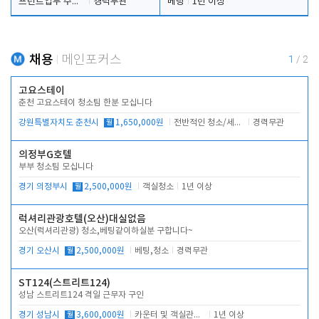
프런트업무 주간, 야간
경력무관
베팅
1년 이상
채용
메인포커스
1
/
2
고요스테이
춘천 고요스테이 청소팀 한분 모십니다
강원특별자치도 춘천시
월
1,650,000원
전반적인 청소/세탁업무
경력무관
의정부G호텔
부부 청소팀 모십니다
경기 의정부시
월
2,500,000원
객실청소
1년 이상
럭셔리관광호텔(오산)대실없음
오산(럭셔리관광) 청소,베팅같이하실분 구합니다~
경기 오산시
월
2,500,000원
베팅,청소
경력무관
ST124(스트리트124)
성남 스트리트124 격일 근무자 구인
경기 성남시
월
3,600,000원
카운터 및 객실관리 전반
1년 이상