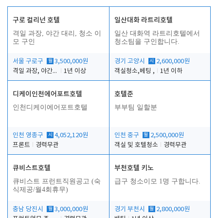
구로 컬리넌 호텔
일산대화 라트리호텔
격일 과장, 야간 대리, 청소 이
일산 대화역 라트리호텔에서
모 구인
청소팀을 구인합니다.
서울 구로구
월
3,500,000원
경기 고양시
시
2,600,000원
격일 과장, 야간 대리, 청소 이모
1년 이상
객실청소,베팅 ,
1년 이하
디케이인천에어포트호텔
호텔준
인천디케이에어포트호텔
부부팀 일할분
인천 영종구
시
4,052,120원
인천 중구
월
2,500,000원
프론트
경력무관
객실 및 호텔청소
경력무관
큐비스트호텔
부천호텔 키노
큐비스트 프런트직원공고 (숙
급구 청소이모 1명 구합니다.
식제공/월4회휴무)
충남 당진시
월
3,000,000원
경기 부천시
월
2,800,000원