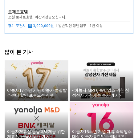
로제토호텔
포천 로제토호텔_야간과장님모십니다.
경기 포천시
월
3,000,000원
일반적인 당번업무
1년 이상
많이 본 기사
야놀자17주년 기념 야놀자 통합발
<야놀자 MRO, 숙박업소 위한 삼
주센터 할인 프로모션 진행
성전자 가전제품 특가 개시>
야놀자제휴점 금융혜택제공 위한
야놀자16주년 기념 제휴 숙박업주
제휴 및 금융서비스 게시
대상 야놀자통합발주센터 할인쿠