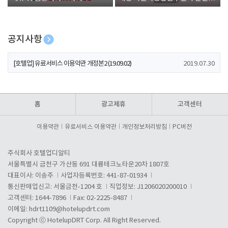
폰 증정
공지사항
[호텔업] 개인정보 처리방침 개정본1 (19.09.02)
2019.07.30
[호텔업] 유료서비스 이용약관 개정본2 (19.09.02)
2019.07.30
[호텔업] 개인정보 처리방침 개정본2 (19.09.02)
2019.07.30
홈
광고제휴
고객센터
이용약관
유료서비스 이용약관
개인정보처리방침
PC버전
주식회사 호텔업디알티
서울특별시 금천구 가산동 691 대륭테크노타운20차 1807호
대표이사: 이송주
사업자등록번호: 441-87-01934
통신판매업신고: 서울금천-1204 호
직업정보: J1206020200010
고객센터: 1644-7896
Fax: 02-2225-8487
이메일:
hdrt1109@hotelupdrt.com
Copyright ⓒ HotelupDRT Corp. All Right Reserved.