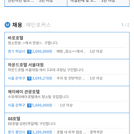
전반적인 청소 업무(객실청소.객실정리)
1년 이상
객실판매 및 고객응대
1년 이상
채용
메인포커스
1
/
2
바로호텔
청소한분..<캐셔 한분>.. 구합니다.
경기 하남시
월
2,600,000원
베팅.,청소<<캐셔 모셔봅니다.
1년 이상
하운드호텔 서울대점
하운드호텔 서울대점 에서 3교대 과장님 구인합니다.
서울 관악구
월
3,099,270원
주차 및 전반적인 당번업무
1년 이상
제이베이 관광호텔
수유제이베이호텔에서 청소팀 모집합니다
서울 강북구
월
5,600,000원
1년 이상
88호텔
88호텔 당번(격일제) 구인합니다
경기 용인시
월
3,200,000원
호텔 내 외부 점검 및 프런트 운영
경력무관