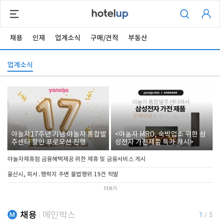
채용
인재
업계소식
구매/견적
부동산
업계소식
야놀자17주년 기념 야놀자 통합발
<야놀자 MRO, 숙박업소 위한 삼
주센터 할인 프로모션 진행
성전자 가전제품 특가 개시>
야놀자제휴점 금융혜택제공 위한 제휴 및 금융서비스 게시
울산시, 피서․행락지 주변 불법행위 19건 적발
더보기
채용
메인박스
1
/
5