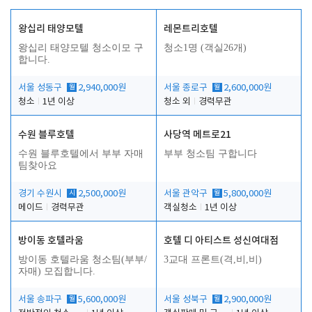
왕십리 태양모텔
레몬트리호텔
왕십리 태양모텔 청소이모 구
청소1명 (객실26개)
합니다.
서울 성동구
월
2,940,000원
서울 종로구
월
2,600,000원
청소
1년 이상
청소 외
경력무관
수원 블루호텔
사당역 메트로21
수원 블루호텔에서 부부 자매
부부 청소팀 구합니다
팀찾아요
경기 수원시
시
2,500,000원
서울 관악구
월
5,800,000원
메이드
경력무관
객실청소
1년 이상
방이동 호텔라움
호텔 디 아티스트 성신여대점
방이동 호텔라움 청소팀(부부/
3교대 프론트(격,비,비)
자매) 모집합니다.
서울 송파구
월
5,600,000원
서울 성북구
월
2,900,000원