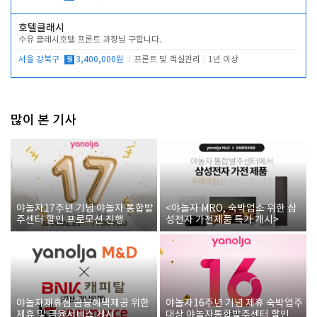
호텔클래시
수유 클래시호텔 프론트 과장님 구합니다.
서울 강북구
월
3,400,000원
프론트 및 객실관리
1년 이상
많이 본 기사
야놀자17주년 기념 야놀자 통합발
<야놀자 MRO, 숙박업소 위한 삼
주센터 할인 프로모션 진행
성전자 가전제품 특가 개시>
야놀자제휴점 금융혜택제공 위한
야놀자16주년 기념 제휴 숙박업주
제휴 및 금융서비스 게시
대상 야놀자통합발주센터 할인쿠