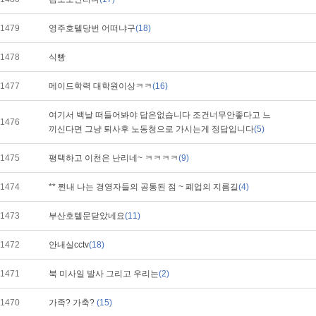
1479
영주호텔당번 어떠냐구
(18)
1478
식빵
1477
메이드학력 대학원이상ㅋㅋ
(16)
여기서 백날 떠들어봐야 답은없습니다 조건너무안좋다고 느
1476
끼신다면 그냥 퇴사후 노동청으로 가시는게 정답입니다
(5)
1475
평택하고 이천은 난리네~ ㅋㅋㅋㅋ
(9)
1474
** 쩐내 나는 경영자들의 공통된 점 ~ 폐업의 지름길
(4)
1473
부산호텔문닫았네요
(11)
1472
안내실cctv
(18)
1471
북 미사일 발사 그리고 우리는
(2)
1470
가족? 가축?
(15)