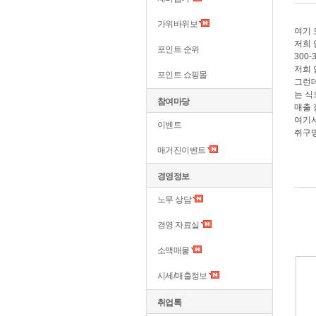
가위바위보
여기 
저희 
포인트 순위
300
저희 
포인트 쇼핑몰
그런데
는 식
참여마당
매출 
여기서
이벤트
쥐구
매거진이벤트
경영정보
노무 상담
경영 자료실
소액매물
시세/매출정보
취업톡