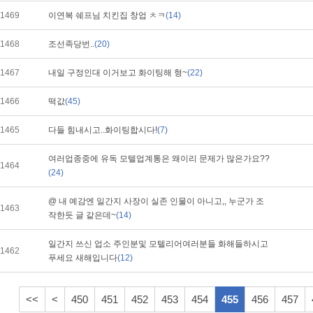
1469
이연복 쉐프님 치킨집 창업 ㅊㅋ
(14)
1468
조선족당번..
(20)
1467
내일 구정인대 이거보고 화이팅해 형~
(22)
1466
떡값
(45)
1465
다들 힘내시고..화이팅합시다!
(7)
여러업종중에 유독 모텔업계통은 왜이리 문제가 많은가요??
1464
(24)
@ 내 예감엔 일간지 사장이 실존 인물이 아니고,, 누군가 조
1463
작한듯 글 같은데~
(14)
일간지 쓰신 업소 주인분및 모텔리어여러분들 화해들하시고
1462
푸세요 새해입니다
(12)
<<
<
450
451
452
453
454
455
456
457