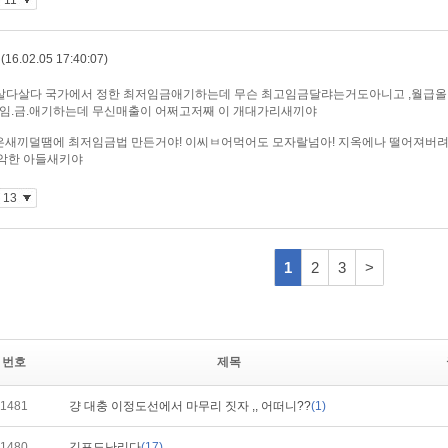
번호
제목
1481
걍 대충 이정도선에서 마무리 짓자 ,, 어떠니??
(1)
1480
김포도난리다
(17)