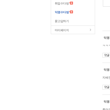
취업수다방
익명수다방
묻고답하기
마이페이지