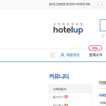
[공지] [호텔업] 유료서비스 이용약관 개정본2 (19.09.02)
[공지] [호텔업] 개인정보 처리방침 개정본2 (19.09.02)
호텔업
채용정보
업계소식
커뮤니티
익명
고객라운지
지배
출석체크
익명
제비뽑기