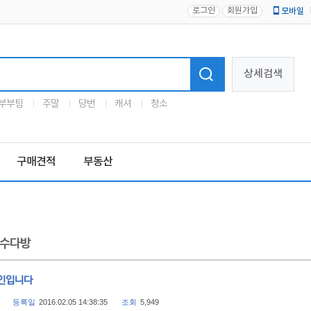
로그인
회원가입
모바일
로고
상세검색
부부팀
주말
당번
캐셔
청소
구매견적
부동산
수다방
인입니다
등록일
2016.02.05 14:38:35
조회
5,949