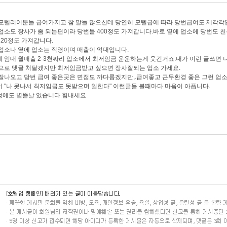
모텔리어분들 급여가지고 참 말들 많으신데 당연히 모텔급에 따라 당번급여도 제각각
업소도 장사가 좀 되는편이라 당번들 400정도 가져갑니다.바로 옆에 업소에 당번도 
-320정도 가져갑니다.
업소나 옆에 업소는 직영이며 매출이 억대입니다.
 임대 월매출 2-3천짜리 업소에서 최저임금 운운하는게 웃긴거죠.내가 이런 글쓰면
으로 댓글 처달겠지만 최저임금받고 싶으면 장사잘되는 업소 가세요.
잘나오고 당번 급여 좋은곳은 면접도 까다롭겠지만,.급여좋고 근무환경 좋은 그런 업소
 "나 못나서 최저임금도 못받으며 일한다" 이런글들 볼때마다 마음이 아픕니다.
멍에도 볕뜰날 있습니다.힘내세요.