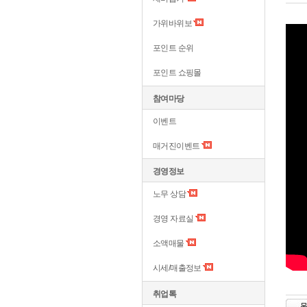
가위바위보
포인트 순위
포인트 쇼핑몰
참여마당
이벤트
매거진이벤트
경영정보
노무 상담
경영 자료실
소액매물
시세/매출정보
취업톡