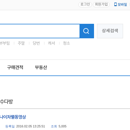
로그인
회원가입
모바일
로고
상세검색
부부팀
주말
당번
캐셔
청소
구매견적
부동산
수다방
 나이차별동영상
등록일
2016.02.05 13:25:51
조회
5,005