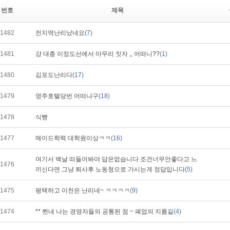
번호
제목
1482
전지역난리났네요
(7)
1481
걍 대충 이정도선에서 마무리 짓자 ,, 어떠니??
(1)
1480
김포도난리다
(17)
1479
영주호텔당번 어떠냐구
(18)
1478
식빵
1477
메이드학력 대학원이상ㅋㅋ
(16)
여기서 백날 떠들어봐야 답은없습니다 조건너무안좋다고 느
1476
끼신다면 그냥 퇴사후 노동청으로 가시는게 정답입니다
(5)
1475
평택하고 이천은 난리네~ ㅋㅋㅋㅋ
(9)
1474
** 쩐내 나는 경영자들의 공통된 점 ~ 폐업의 지름길
(4)