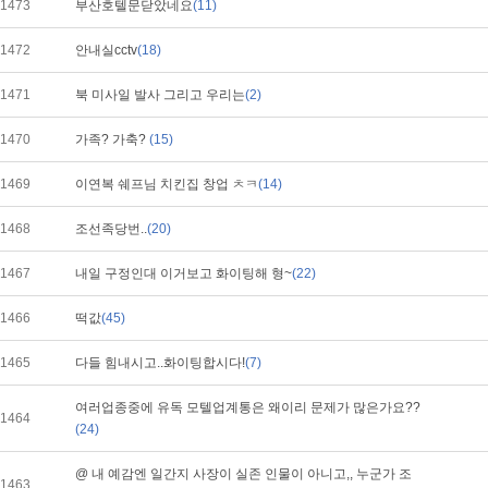
1473
부산호텔문닫았네요
(11)
1472
안내실cctv
(18)
1471
북 미사일 발사 그리고 우리는
(2)
1470
가족? 가축?
(15)
1469
이연복 쉐프님 치킨집 창업 ㅊㅋ
(14)
1468
조선족당번..
(20)
1467
내일 구정인대 이거보고 화이팅해 형~
(22)
1466
떡값
(45)
1465
다들 힘내시고..화이팅합시다!
(7)
여러업종중에 유독 모텔업계통은 왜이리 문제가 많은가요??
1464
(24)
@ 내 예감엔 일간지 사장이 실존 인물이 아니고,, 누군가 조
1463