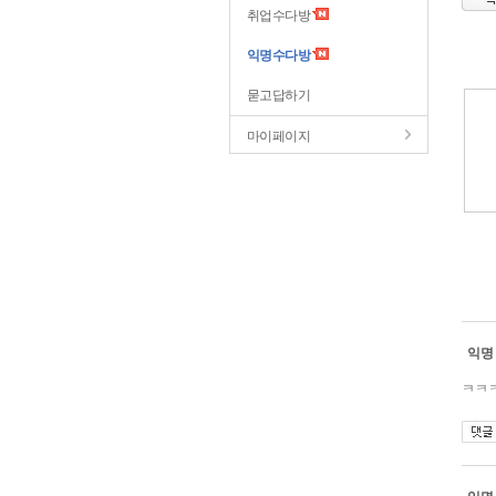
취업수다방
익명수다방
묻고답하기
마이페이지