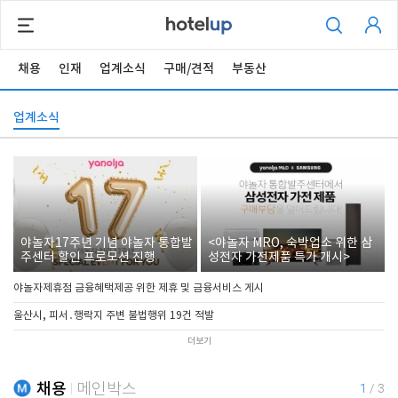
채용
인재
업계소식
구매/견적
부동산
업계소식
야놀자17주년 기념 야놀자 통합발
<야놀자 MRO, 숙박업소 위한 삼
주센터 할인 프로모션 진행
성전자 가전제품 특가 개시>
야놀자제휴점 금융혜택제공 위한 제휴 및 금융서비스 게시
울산시, 피서․행락지 주변 불법행위 19건 적발
더보기
채용
메인박스
1
/
3