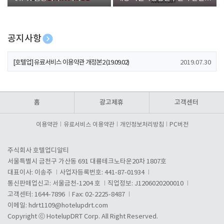
폰 증정
공지사항
[호텔업] 개인정보 처리방침 개정본1 (19.09.02)
2019.07.30
[호텔업] 유료서비스 이용약관 개정본2 (19.09.02)
2019.07.30
[호텔업] 개인정보 처리방침 개정본2 (19.09.02)
2019.07.30
홈
광고제휴
고객센터
이용약관
유료서비스 이용약관
개인정보처리방침
PC버전
주식회사 호텔업디알티
서울특별시 금천구 가산동 691 대륭테크노타운20차 1807호
대표이사: 이송주
사업자등록번호: 441-87-01934
통신판매업신고: 서울금천-1204 호
직업정보: J1206020200010
고객센터: 1644-7896
Fax: 02-2225-8487
이메일:
hdrt1109@hotelupdrt.com
Copyright ⓒ HotelupDRT Corp. All Right Reserved.