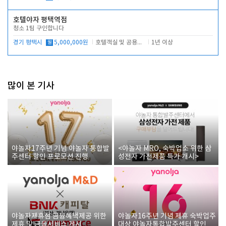
호텔야자 평택역점
청소 1팀 구인합니다
경기 평택시
월
5,000,000원
호텔객실 및 공용시설 청소 관리
1년 이상
많이 본 기사
야놀자17주년 기념 야놀자 통합발
<야놀자 MRO, 숙박업소 위한 삼
주센터 할인 프로모션 진행
성전자 가전제품 특가 개시>
야놀자제휴점 금융혜택제공 위한
야놀자16주년 기념 제휴 숙박업주
제휴 및 금융서비스 게시
대상 야놀자통합발주센터 할인쿠