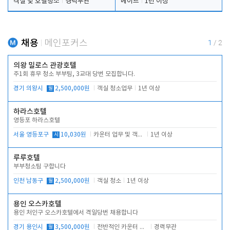
객실 및 호텔청소
경력무관
메이드
1년 이상
채용
메인포커스
1
/
2
의왕 밀로스 관광호텔
주1회 휴무 청소 부부팀, 3교대 당번 모집합니다.
경기 의왕시
월
2,500,000원
객실 청소업무
1년 이상
하라스호텔
영등포 하라스호텔
서울 영등포구
시
10,030원
카운터 업무 및 객실관리(청소상태 확인, 객실판매)
1년 이상
루루호텔
부부청소팀 구합니다
인천 남동구
월
2,500,000원
객실 청소
1년 이상
용인 오스카호텔
용인 처인구 오스카호텔에서 격일당번 채용합니다
경기 용인시
월
3,500,000원
전반적인 카운터 업무
경력무관