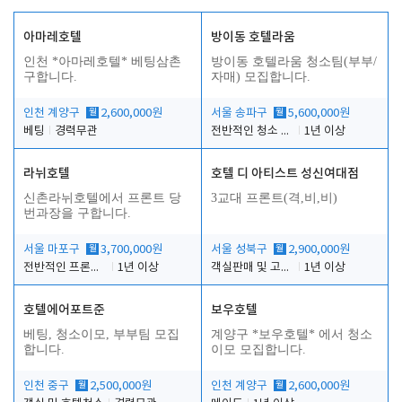
아마레호텔
방이동 호텔라움
인천 *아마레호텔* 베팅삼촌
방이동 호텔라움 청소팀(부부/
구합니다.
자매) 모집합니다.
인천 계양구
월
2,600,000원
서울 송파구
월
5,600,000원
베팅
경력무관
전반적인 청소 업무(객실청소.객실정리)
1년 이상
라뉘호텔
호텔 디 아티스트 성신여대점
신촌라뉘호텔에서 프론트 당
3교대 프론트(격,비,비)
번과장을 구합니다.
서울 마포구
월
3,700,000원
서울 성북구
월
2,900,000원
전반적인 프론트 당번업무
1년 이상
객실판매 및 고객응대
1년 이상
호텔에어포트준
보우호텔
베팅, 청소이모, 부부팀 모집
계양구 *보우호텔* 에서 청소
합니다.
이모 모집합니다.
인천 중구
월
2,500,000원
인천 계양구
월
2,600,000원