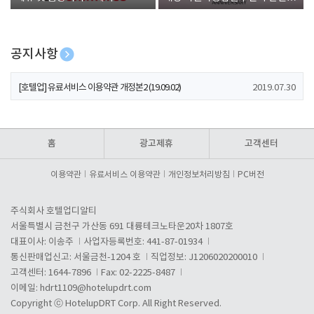
폰 증정
공지사항
[호텔업] 개인정보 처리방침 개정본1 (19.09.02)
2019.07.30
[호텔업] 유료서비스 이용약관 개정본2 (19.09.02)
2019.07.30
[호텔업] 개인정보 처리방침 개정본2 (19.09.02)
2019.07.30
홈
광고제휴
고객센터
이용약관
유료서비스 이용약관
개인정보처리방침
PC버전
주식회사 호텔업디알티
서울특별시 금천구 가산동 691 대륭테크노타운20차 1807호
대표이사: 이송주
사업자등록번호: 441-87-01934
통신판매업신고: 서울금천-1204 호
직업정보: J1206020200010
고객센터: 1644-7896
Fax: 02-2225-8487
이메일:
hdrt1109@hotelupdrt.com
Copyright ⓒ HotelupDRT Corp. All Right Reserved.