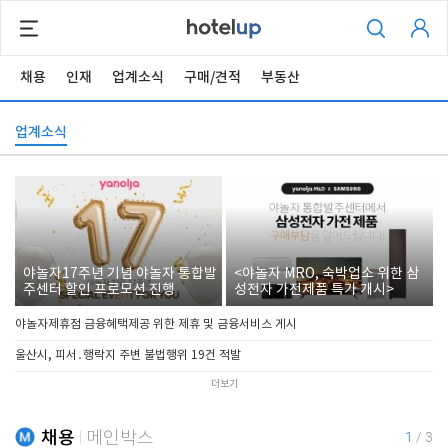
채용
인재
업계소식
구매/견적
부동산
업계소식
야놀자17주년 기념 야놀자 통합발
<야놀자 MRO, 숙박업소 위한 삼
주센터 할인 프로모션 진행
성전자 가전제품 특가 개시>
야놀자제휴점 금융혜택제공 위한 제휴 및 금융서비스 게시
울산시, 피서․행락지 주변 불법행위 19건 적발
더보기
채용
메인박스
1
/
3