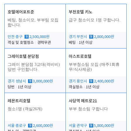
호텔에어포트준
부천호텔 키노
베팅, 청소이모, 부부팀 모집
급구 청소이모 1명 구합니다.
합니다.
인천 중구
월
2,500,000원
경기 부천시
월
2,800,000원
객실 및 호텔청소
경력무관
베팅
1년 이상
그레이호텔 분당점
아스트로호텔
그레이 분당점 3교대(격비비)
부부청소팀 모집 (매주1회휴
당번 구인합니다.
무/식사제공)
경기 성남시
월
3,000,000원
경기 용인시
월
2,400,000원
당번
1년 이상
객실청소
1년 이상
레몬트리호텔
사당역 메트로21
청소1명 (객실26개)
부부 청소팀 구합니다
서울 종로구
월
2,600,000원
서울 관악구
월
5,800,000원