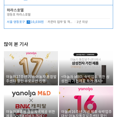
하라스호텔
영등포 하라스호텔
서울 영등포구
시
10,030원
카운터 업무 및 객실관리(청소상태 확인, 객실판매)
1년 이상
많이 본 기사
야놀자17주년 기념 야놀자 통합발
<야놀자 MRO, 숙박업소 위한 삼
주센터 할인 프로모션 진행
성전자 가전제품 특가 개시>
야놀자제휴점 금융혜택제공 위한
야놀자16주년 기념 제휴 숙박업주
제휴 및 금융서비스 게시
대상 야놀자통합발주센터 할인쿠