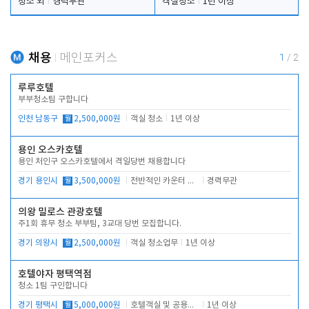
청소 외
경력무관
객실청소
1년 이상
채용
메인포커스
1
/
2
루루호텔
부부청소팀 구합니다
인천 남동구
월
2,500,000원
객실 청소
1년 이상
용인 오스카호텔
용인 처인구 오스카호텔에서 격일당번 채용합니다
경기 용인시
월
3,500,000원
전반적인 카운터 업무
경력무관
의왕 밀로스 관광호텔
주1회 휴무 청소 부부팀, 3교대 당번 모집합니다.
경기 의왕시
월
2,500,000원
객실 청소업무
1년 이상
호텔야자 평택역점
청소 1팀 구인합니다
경기 평택시
월
5,000,000원
호텔객실 및 공용시설 청소 관리
1년 이상