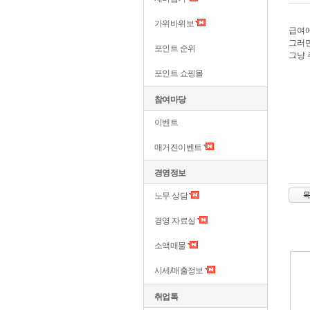
가위바위보
급여에
그러면
포인트 순위
그냥 
포인트 쇼핑몰
참여마당
이벤트
매거진이벤트
경영정보
노무 상담
경영 자료실
소액매물
시세/매출정보
취업톡