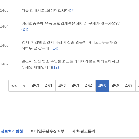
1465
다들 힘내시고..화이팅합시다!
(7)
여러업종중에 유독 모텔업계통은 왜이리 문제가 많은가요??
1464
(24)
@ 내 예감엔 일간지 사장이 실존 인물이 아니고,, 누군가 조
1463
작한듯 글 같은데~
(14)
일간지 쓰신 업소 주인분및 모텔리어여러분들 화해들하시고
1462
푸세요 새해입니다
(12)
<<
<
450
451
452
453
454
455
456
457
인정보처리방침
이메일무단수집거부
제휴/광고문의