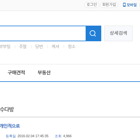
로그인
회원가입
모바일
로고
상세검색
부부팀
주말
당번
캐셔
청소
구매견적
부동산
수다방
 개인적으로
등록일
2016.02.04 17:45:35
조회
4,966