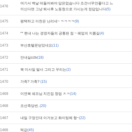
여기서 백날 떠들어봐야 답은없습니다 조건너무안좋다고 느
1476
끼신다면 그냥 퇴사후 노동청으로 가시는게 정답입니다
(5)
1475
평택하고 이천은 난리네~ ㅋㅋㅋㅋ
(9)
1474
** 쩐내 나는 경영자들의 공통된 점 ~ 폐업의 지름길
(4)
1473
부산호텔문닫았네요
(11)
1472
안내실cctv
(18)
1471
북 미사일 발사 그리고 우리는
(2)
1470
가족? 가축?
(15)
1469
이연복 쉐프님 치킨집 창업 ㅊㅋ
(14)
1468
조선족당번..
(20)
1467
내일 구정인대 이거보고 화이팅해 형~
(22)
1466
떡값
(45)