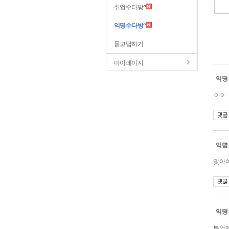
취업수다방
익명수다방
묻고답하기
마이페이지