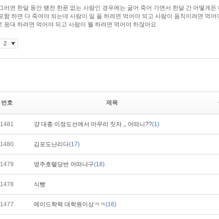
번호
제목
1481
걍 대충 이정도선에서 마무리 짓자 ,, 어떠니??
(1)
1480
김포도난리다
(17)
1479
영주호텔당번 어떠냐구
(18)
1478
식빵
1477
메이드학력 대학원이상ㅋㅋ
(16)