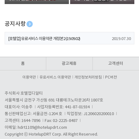
폰 증정
공지사항
[호텔업] 개인정보 처리방침 개정본1 (19.09.02)
2019.07.30
[호텔업] 유료서비스 이용약관 개정본2 (19.09.02)
2019.07.30
[호텔업] 개인정보 처리방침 개정본2 (19.09.02)
2019.07.30
홈
광고제휴
고객센터
이용약관
유료서비스 이용약관
개인정보처리방침
PC버전
주식회사 호텔업디알티
서울특별시 금천구 가산동 691 대륭테크노타운20차 1807호
대표이사: 이송주
사업자등록번호: 441-87-01934
통신판매업신고: 서울금천-1204 호
직업정보: J1206020200010
고객센터: 1644-7896
Fax: 02-2225-8487
이메일:
hdrt1109@hotelupdrt.com
Copyright ⓒ HotelupDRT Corp. All Right Reserved.