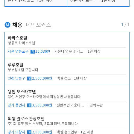
전반적인 청소 업무(객실청소.객실정리)
1년 이상
전반적인 프론트 당번업무
1년 이상
채용
메인포커스
1
/
1
하라스호텔
영등포 하라스호텔
서울 영등포구
시
10,030원
카운터 업무 및 객실관리(청소상태 확인, 객실판매)
1년 이상
루루호텔
부부청소팀 구합니다
인천 남동구
월
2,500,000원
객실 청소
1년 이상
용인 오스카호텔
용인 처인구 오스카호텔에서 격일당번 채용합니다
경기 용인시
월
3,500,000원
전반적인 카운터 업무
경력무관
의왕 밀로스 관광호텔
주1회 휴무 청소 부부팀, 3교대 당번 모집합니다.
경기 의왕시
월
2,500,000원
객실 청소업무
1년 이상