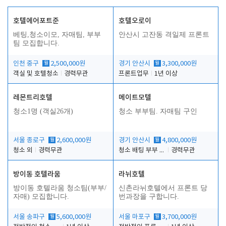
호텔에어포트준
호텔오로이
베팅,청소이모, 자매팀, 부부
안산시 고잔동 격일제 프론트
팀 모집합니다.
인천 중구
월
2,500,000원
경기 안산시
월
3,300,000원
객실 및 호텔청소
경력무관
프론트업무
1년 이상
레몬트리호텔
메이트모텔
청소1명 (객실26개)
청소 부부팀. 자매팀 구인
서울 종로구
월
2,600,000원
경기 안산시
월
4,800,000원
청소 외
경력무관
청소 배팅 부부 구합니다
경력무관
방이동 호텔라움
라뉘호텔
방이동 호텔라움 청소팀(부부/
신촌라뉘호텔에서 프론트 당
자매) 모집합니다.
번과장을 구합니다.
서울 송파구
월
5,600,000원
서울 마포구
월
3,700,000원