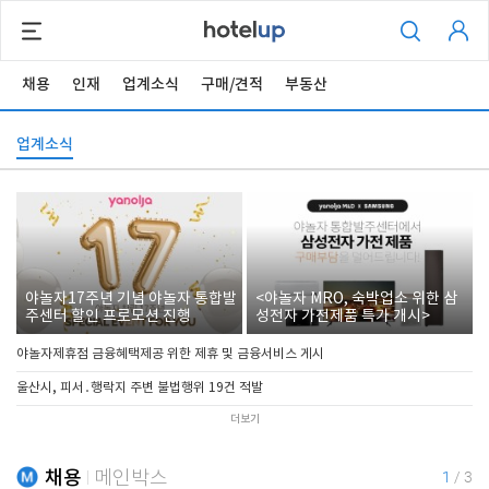
채용
인재
업계소식
구매/견적
부동산
업계소식
야놀자17주년 기념 야놀자 통합발
<야놀자 MRO, 숙박업소 위한 삼
주센터 할인 프로모션 진행
성전자 가전제품 특가 개시>
야놀자제휴점 금융혜택제공 위한 제휴 및 금융서비스 게시
울산시, 피서․행락지 주변 불법행위 19건 적발
더보기
채용
메인박스
1
/
3