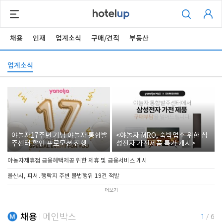
채용
인재
업계소식
구매/견적
부동산
업계소식
야놀자17주년 기념 야놀자 통합발
<야놀자 MRO, 숙박업소 위한 삼
주센터 할인 프로모션 진행
성전자 가전제품 특가 개시>
야놀자제휴점 금융혜택제공 위한 제휴 및 금융서비스 게시
울산시, 피서․행락지 주변 불법행위 19건 적발
더보기
채용
메인박스
1
/
6