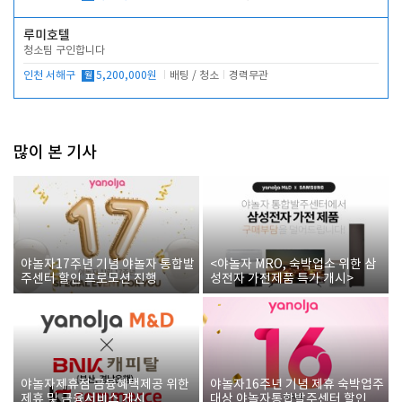
루미호텔
청소팀 구인합니다
인천 서해구
월
5,200,000원
배팅 / 청소
경력무관
많이 본 기사
야놀자17주년 기념 야놀자 통합발
<야놀자 MRO, 숙박업소 위한 삼
주센터 할인 프로모션 진행
성전자 가전제품 특가 개시>
야놀자제휴점 금융혜택제공 위한
야놀자16주년 기념 제휴 숙박업주
제휴 및 금융서비스 게시
대상 야놀자통합발주센터 할인쿠