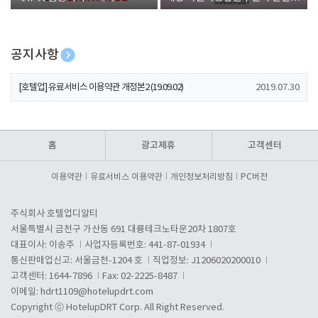
폰 증정
공지사항
[호텔업] 개인정보 처리방침 개정본1 (19.09.02)
2019.07.30
[호텔업] 유료서비스 이용약관 개정본2 (19.09.02)
2019.07.30
[호텔업] 개인정보 처리방침 개정본2 (19.09.02)
2019.07.30
홈
광고제휴
고객센터
이용약관
유료서비스 이용약관
개인정보처리방침
PC버전
주식회사 호텔업디알티
서울특별시 금천구 가산동 691 대륭테크노타운20차 1807호
대표이사: 이송주
사업자등록번호: 441-87-01934
통신판매업신고: 서울금천-1204 호
직업정보: J1206020200010
고객센터: 1644-7896
Fax: 02-2225-8487
이메일:
hdrt1109@hotelupdrt.com
Copyright ⓒ HotelupDRT Corp. All Right Reserved.