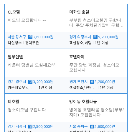
CL모텔
더화인 호텔
이모님 모집합니다~~
부부팀 청소이모한명 구합니
다. 주말 주차관리알바 구합니
다.
서울 강서구
월
2,600,000원
경기 의정부시
월
5,200,000원
객실청소
경력무관
객실청소,베팅
1년 이상
윌무인텔
호텔아이
카운터 당번님 모실께요^^
주간 당번 과장님, 청소이모
모십니다.
경기 광주시
월
3,200,000원
경기 부천시
월
3,200,000원
카운터업무및 객실관리
1년 이상
객실청소/ 전반적인 프론트 업무 및 주차
1년 이상
티호텔
방이동 호텔라움
청소이모님 구합니다
방이동 호텔라움 청소팀(부부/
자매) 모집합니다.
경기 시흥시
월
2,500,000원
서울 송파구
월
5,600,000원