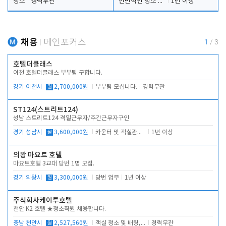
청소
경력무관
전반적인 청소 업무(객실청소.객실정리)
1년 이상
채용
메인포커스
1
/
3
호텔더클래스
이천 호텔더클래스 부부팀 구합니다.
경기 이천시
월
2,700,000원
부부팀 모십니다.
경력무관
ST124(스트리트124)
성남 스트리트124 격일근무자/주간근무자구인
경기 성남시
월
3,600,000원
카운터 및 객실관리 전반
1년 이상
의왕 마요트 호텔
마요트호텔 3교대 당번 1명 모집.
경기 의왕시
월
3,300,000원
당번 업무
1년 이상
주식회사케이투호텔
천안 K2 호텔 ★청소직원 채용합니다.
충남 천안시
월
2,527,560원
객실 청소 및 배팅, 주변 시설 청소
경력무관