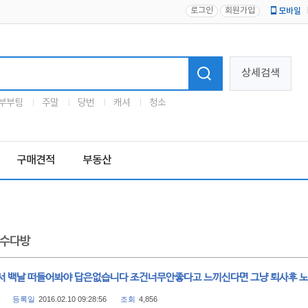
로그인
회원가입
모바일
로고
상세검색
부부팀
주말
당번
캐셔
청소
구매견적
부동산
수다방
서 백날 떠들어봐야 답은없습니다 조건너무안좋다고 느끼신다면 그냥 퇴사후 
등록일
2016.02.10 09:28:56
조회
4,856