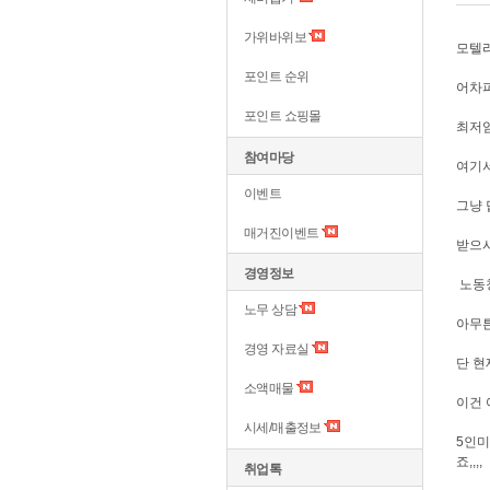
가위바위보
모텔리
포인트 순위
어차피
포인트 쇼핑몰
최저
참여마당
여기서
이벤트
그냥
매거진이벤트
받으시
경영정보
노동청
노무 상담
아무튼
경영 자료실
단 현
소액매물
이건 
시세/매출정보
5인미
죠,,,,
취업톡