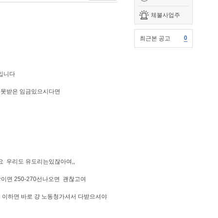
체불사업주
0
최근본 공고
리입니다
 못받은 임금있으시다면
요 우리도 유도리는있잖아여,,
면 250-270선나오면 괜찮고여
이 이하면 바로 걍 노동청가셔서 다받으셔야