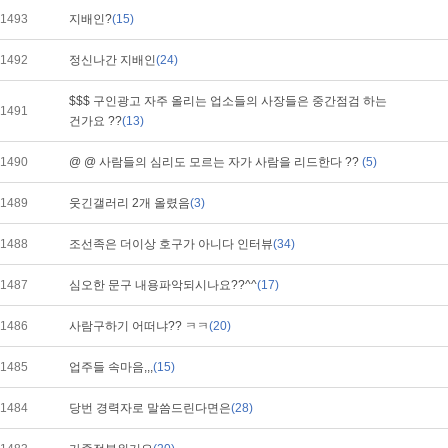
1493
지배인?
(15)
1492
정신나간 지배인
(24)
$$$ 구인광고 자주 올리는 업소들의 사장들은 중간점검 하는
1491
건가요 ??
(13)
1490
@ @ 사람들의 심리도 모르는 자가 사람을 리드한다 ??
(5)
1489
웃긴갤러리 2개 올렸음
(3)
1488
조선족은 더이상 호구가 아니다 인터뷰
(34)
1487
심오한 문구 내용파악되시나요??^^
(17)
1486
사람구하기 어떠냐?? ㅋㅋ
(20)
1485
업주들 속마음,,,
(15)
1484
당번 경력자로 말씀드린다면은
(28)