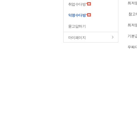
최저
취업수다방
참고하
익명수다방
최저
묻고답하기
기본급
마이페이지
우짜다