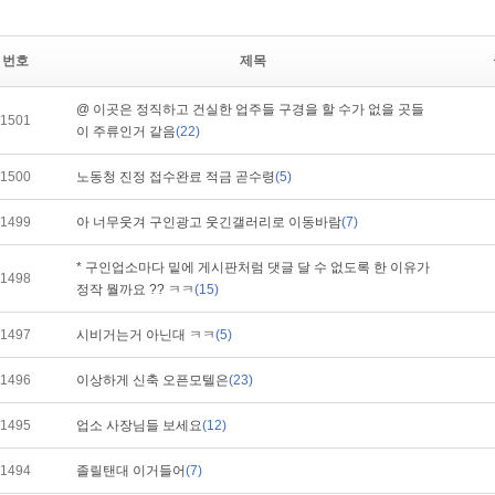
번호
제목
@ 이곳은 정직하고 건실한 업주들 구경을 할 수가 없을 곳들
1501
이 주류인거 같음
(22)
1500
노동청 진정 접수완료 적금 곧수령
(5)
1499
아 너무웃겨 구인광고 웃긴갤러리로 이동바람
(7)
* 구인업소마다 밑에 게시판처럼 댓글 달 수 없도록 한 이유가
1498
정작 뭘까요 ?? ㅋㅋ
(15)
1497
시비거는거 아닌대 ㅋㅋ
(5)
1496
이상하게 신축 오픈모텔은
(23)
1495
업소 사장님들 보세요
(12)
1494
졸릴탠대 이거들어
(7)