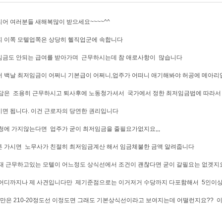
어 여러분들 새해복많이 받으세요~~~~^^
 이쪽 모텔업쪽은 상당히 헬직업군에 속합니다
임금도 안되는 급여를 받아가며 근무하시는데 참 애로사항이 많습니다
 백날 최저임금이 어쩌니 기본급이 어쩌니,업주가 어떠니 애기해봐야 허공에 메아
 답은 조용히 근무하시고 퇴사후에 노동청가셔서 국가에서 정한 최저임금법에 따라서
면 됩니다. 이건 근로자의 당연한 권리입니다
에 가지않는다면 업주가 굳이 최저임금을 줄필요가없지요,,,
 가시면 노무사가 친절히 최저임금계산 해서 임금체불한 금액 알려줍니다
재 근무하고있는 모텔이 어느정도 상식선에서 조건이 괜찮다면 굳이 갈필요는 없겟지
어디까지나 제 사견입니다만 제기준점으로는 이거저거 수당까지 다포함해서 5인이상이
만은 210-20정도선 이정도면 그래도 기본상식선이라고 보여지는데 어떨런지요?? 