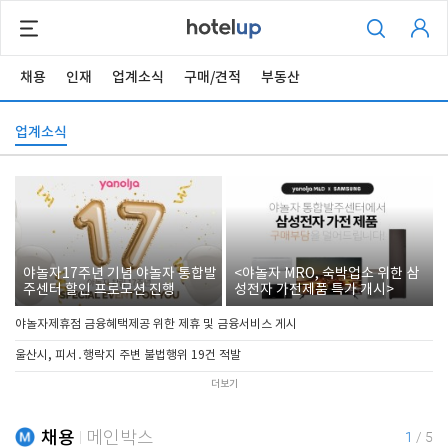
채용
인재
업계소식
구매/견적
부동산
업계소식
야놀자17주년 기념 야놀자 통합발
<야놀자 MRO, 숙박업소 위한 삼
주센터 할인 프로모션 진행
성전자 가전제품 특가 개시>
야놀자제휴점 금융혜택제공 위한 제휴 및 금융서비스 게시
울산시, 피서․행락지 주변 불법행위 19건 적발
더보기
채용
메인박스
1
/
5