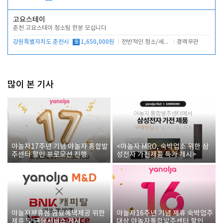
고요스테이
춘천 고요스테이 청소팀 한분 모십니다
강원특별자치도 춘천시
월
1,650,000원
전반적인 청소/세탁업무
경력무관
많이 본 기사
야놀자17주년 기념 야놀자 통합발
<야놀자 MRO, 숙박업소 위한 삼
주센터 할인 프로모션 진행
성전자 가전제품 특가 개시>
야놀자제휴점 금융혜택제공 위한
야놀자16주년 기념 제휴 숙박업주
제휴 및 금융서비스 게시
대상 야놀자통합발주센터 할인쿠