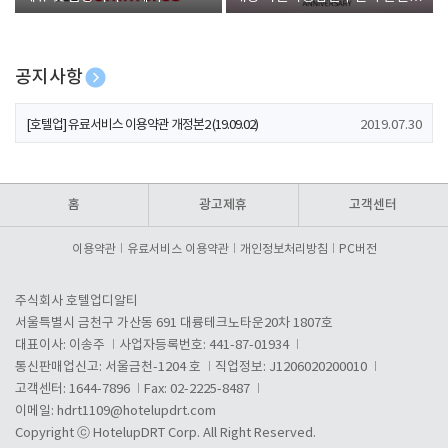
폰 증정
공지사항
[호텔업] 개인정보 처리방침 개정본1 (19.09.02)
2019.07.30
[호텔업] 유료서비스 이용약관 개정본2 (19.09.02)
2019.07.30
[호텔업] 개인정보 처리방침 개정본2 (19.09.02)
2019.07.30
홈
광고제휴
고객센터
이용약관
유료서비스 이용약관
개인정보처리방침
PC버전
주식회사 호텔업디알티
서울특별시 금천구 가산동 691 대륭테크노타운20차 1807호
대표이사: 이송주
사업자등록번호: 441-87-01934
통신판매업신고: 서울금천-1204 호
직업정보: J1206020200010
고객센터: 1644-7896
Fax: 02-2225-8487
이메일:
hdrt1109@hotelupdrt.com
Copyright ⓒ HotelupDRT Corp. All Right Reserved.