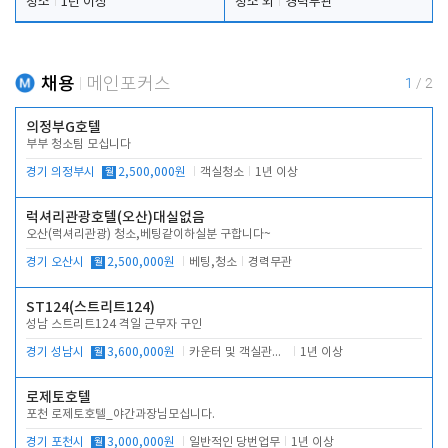
청소
1년 이상
청소 외
경력무관
채용
메인포커스
1
/
2
의정부G호텔
부부 청소팀 모십니다
경기 의정부시
월
2,500,000원
객실청소
1년 이상
럭셔리관광호텔(오산)대실없음
오산(럭셔리관광) 청소,베팅같이하실분 구합니다~
경기 오산시
월
2,500,000원
베팅,청소
경력무관
ST124(스트리트124)
성남 스트리트124 격일 근무자 구인
경기 성남시
월
3,600,000원
카운터 및 객실관리 전반
1년 이상
로제토호텔
포천 로제토호텔_야간과장님모십니다.
경기 포천시
월
3,000,000원
일반적인 당번업무
1년 이상