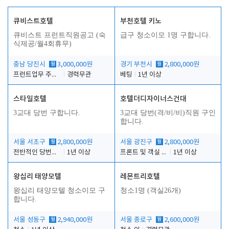
큐비스트호텔
부천호텔 키노
큐비스트 프런트직원공고 (숙
급구 청소이모 1명 구합니다.
식제공/월4회휴무)
충남 당진시
월
3,000,000원
경기 부천시
월
2,800,000원
프런트업무 주간, 야간
경력무관
베팅
1년 이상
스타일호텔
호텔더디자이너스건대
3교대 당번 구합니다.
3교대 당번(격/비/비)직원 구인
합니다.
서울 서초구
월
2,800,000원
서울 광진구
월
2,800,000원
전반적인 당번업무
1년 이상
프론트 및 객실 유지 보수 업무
1년 이상
왕십리 태양모텔
레몬트리호텔
왕십리 태양모텔 청소이모 구
청소1명 (객실26개)
합니다.
서울 성동구
월
2,940,000원
서울 종로구
월
2,600,000원