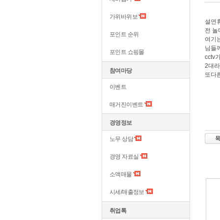
가위바위보
설연휴
전 놀
포인트 순위
여기는
님들
포인트 쇼핑몰
cct
2대라
참여마당
또다른
이벤트
매거진이벤트
경영정보
노무 상담
경영 자료실
소액매물
시세/매출정보
취업톡