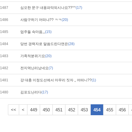
1487
심오한 문구 내용파악되시나요??^^
(17)
1486
사람구하기 어떠냐?? ㅋㅋ
(20)
1485
업주들 속마음,,,
(15)
1484
당번 경력자로 말씀드린다면은
(28)
1483
가족적분위기요
(20)
1482
전지역난리났네요
(7)
1481
걍 대충 이정도선에서 마무리 짓자 ,, 어떠니??
(1)
1480
김포도난리다
(17)
<<
<
449
450
451
452
453
454
455
456