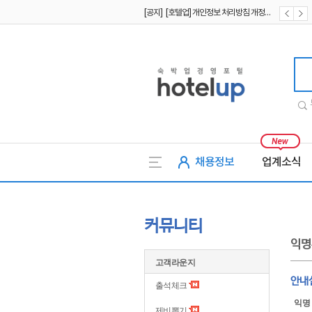
[공지] [호텔업] 개인정보 처리방침 개정본1 (19.09.02)
[공지] [호텔업] 유료서비스 이용약관 개정본2 (19.09.02)
호텔업
채용정보
업계소식
커뮤니티
익명
고객라운지
안내실
출석체크
익명
제비뽑기