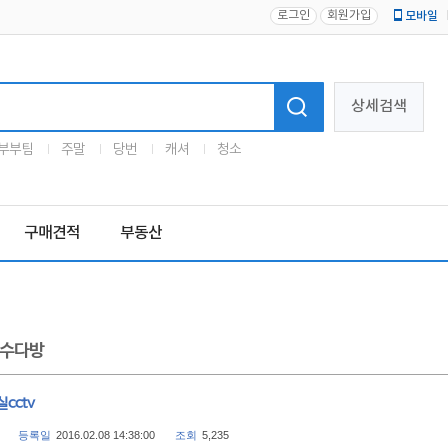
로그인
회원가입
모바일
로고
상세검색
부부팀
주말
당번
캐셔
청소
구매견적
부동산
수다방
cctv
등록일
2016.02.08 14:38:00
조회
5,235