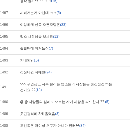
정작 뭘까요 ?? ㅋㅋ
(15)
1497
시비거는거 아닌대 ㅋㅋ
(5)
1496
이상하게 신축 오픈모텔은
(23)
1495
업소 사장님들 보세요
(12)
1494
졸릴탠대 이거들어
(7)
1493
지배인?
(15)
1492
정신나간 지배인
(24)
$$$ 구인광고 자주 올리는 업소들의 사장들은 중간점검 하는
1491
건가요 ??
(13)
1490
@ @ 사람들의 심리도 모르는 자가 사람을 리드한다 ??
(5)
1489
웃긴갤러리 2개 올렸음
(3)
1488
조선족은 더이상 호구가 아니다 인터뷰
(34)