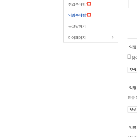
취업수다방
익명수다방
묻고답하기
마이페이지