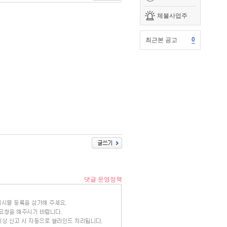
체불사업주
0
최근본 공고