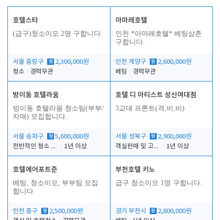
호텔스타
아마레호텔
(급구)청소이모 2명 구합니다.
인천 *아마레호텔* 베팅삼촌
구합니다.
서울 중랑구
월
2,300,000원
인천 계양구
월
2,600,000원
청소
경력무관
베팅
경력무관
방이동 호텔라움
호텔 디 아티스트 성신여대점
방이동 호텔라움 청소팀(부부/
3교대 프론트(격,비,비)
자매) 모집합니다.
서울 송파구
월
5,600,000원
서울 성북구
월
2,900,000원
전반적인 청소 업무(객실청소.객실정리)
1년 이상
객실판매 및 고객응대
1년 이상
호텔에어포트준
부천호텔 키노
베팅, 청소이모, 부부팀 모집
급구 청소이모 1명 구합니다.
합니다.
인천 중구
월
2,500,000원
경기 부천시
월
2,800,000원