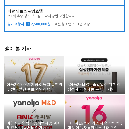
의왕 밀로스 관광호텔
주1회 휴무 청소 부부팀, 3교대 당번 모집합니다.
경기 의왕시
월
2,500,000원
객실 청소업무
1년 이상
많이 본 기사
야놀자17주년 기념 야놀자 통합발
<야놀자 MRO, 숙박업소 위한 삼
주센터 할인 프로모션 진행
성전자 가전제품 특가 개시>
야놀자제휴점 금융혜택제공 위한
야놀자16주년 기념 제휴 숙박업주
제휴 및 금융서비스 게시
대상 야놀자통합발주센터 할인쿠