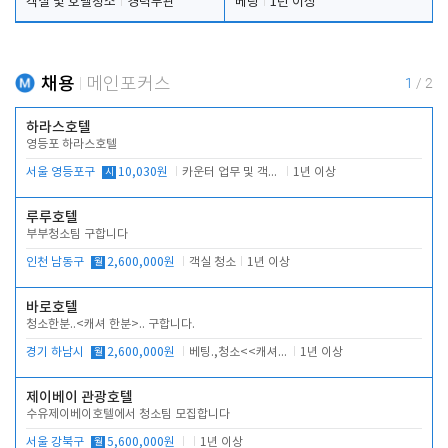
객실 및 호텔청소
경력무관
베팅
1년 이상
채용
메인포커스
1
/
2
하라스호텔
영등포 하라스호텔
서울 영등포구
시
10,030원
카운터 업무 및 객실관리(청소상태 확인, 객실판매)
1년 이상
루루호텔
부부청소팀 구합니다
인천 남동구
월
2,600,000원
객실 청소
1년 이상
바로호텔
청소한분..<캐셔 한분>.. 구합니다.
경기 하남시
월
2,600,000원
베팅.,청소<<캐셔 모셔봅니다.
1년 이상
제이베이 관광호텔
수유제이베이호텔에서 청소팀 모집합니다
서울 강북구
월
5,600,000원
1년 이상