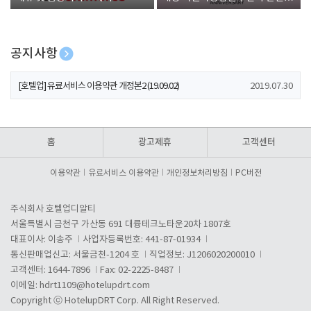
폰 증정
공지사항
[호텔업] 개인정보 처리방침 개정본1 (19.09.02)
2019.07.30
[호텔업] 유료서비스 이용약관 개정본2 (19.09.02)
2019.07.30
[호텔업] 개인정보 처리방침 개정본2 (19.09.02)
2019.07.30
홈
광고제휴
고객센터
이용약관
유료서비스 이용약관
개인정보처리방침
PC버전
주식회사 호텔업디알티
서울특별시 금천구 가산동 691 대륭테크노타운20차 1807호
대표이사: 이송주
사업자등록번호: 441-87-01934
통신판매업신고: 서울금천-1204 호
직업정보: J1206020200010
고객센터: 1644-7896
Fax: 02-2225-8487
이메일:
hdrt1109@hotelupdrt.com
Copyright ⓒ HotelupDRT Corp. All Right Reserved.