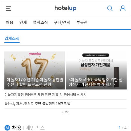
채용
인재
업계소식
구매/견적
부동산
업계소식
야놀자17주년 기념 야놀자 통합발
<야놀자 MRO, 숙박업소 위한 삼
주센터 할인 프로모션 진행
성전자 가전제품 특가 개시>
야놀자제휴점 금융혜택제공 위한 제휴 및 금융서비스 게시
울산시, 피서․행락지 주변 불법행위 19건 적발
더보기
채용
메인박스
1
/
4