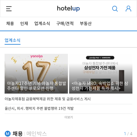
채용
인재
업계소식
구매/견적
부동산
업계소식
야놀자17주년 기념 야놀자 통합발
<야놀자 MRO, 숙박업소 위한 삼
주센터 할인 프로모션 진행
성전자 가전제품 특가 개시>
야놀자제휴점 금융혜택제공 위한 제휴 및 금융서비스 게시
울산시, 피서․행락지 주변 불법행위 19건 적발
더보기
채용
메인박스
1
/
4