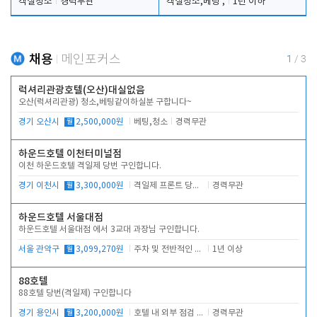
객실청소
경력무관
객실청소,베팅 ,
1년 이하
채용
메인포커스
1
/
3
럭셔리관광호텔(오산)대실없음
오산(럭셔리관광) 청소,베팅같이하실분 구합니다~
경기 오산시
월
2,500,000원
베팅,청소
경력무관
하운드호텔 이천터미널점
이천 하운드호텔 격일제 당번 구인합니다.
경기 이천시
월
3,300,000원
격일제 프론트 당번 업무로 주차 및 객실 점검
경력무관
하운드호텔 서울대점
하운드호텔 서울대점 에서 3교대 과장님 구인합니다.
서울 관악구
월
3,099,270원
주차 및 전반적인 당번업무
1년 이상
88호텔
88호텔 당번(격일제) 구인합니다
경기 용인시
월
3,200,000원
호텔 내 외부 점검 및 프런트 운영
경력무관