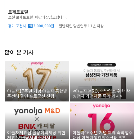
로제토호텔
포천 로제토호텔_야간과장님모십니다.
경기 포천시
월
3,000,000원
일반적인 당번업무
1년 이상
많이 본 기사
야놀자17주년 기념 야놀자 통합발
<야놀자 MRO, 숙박업소 위한 삼
주센터 할인 프로모션 진행
성전자 가전제품 특가 개시>
야놀자제휴점 금융혜택제공 위한
야놀자16주년 기념 제휴 숙박업주
제휴 및 금융서비스 게시
대상 야놀자통합발주센터 할인쿠