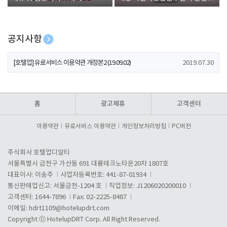
폰 증정
공지사항
[호텔업] 개인정보 처리방침 개정본1 (19.09.02)
2019.07.30
[호텔업] 유료서비스 이용약관 개정본2 (19.09.02)
2019.07.30
[호텔업] 개인정보 처리방침 개정본2 (19.09.02)
2019.07.30
홈
광고제휴
고객센터
이용약관
유료서비스 이용약관
개인정보처리방침
PC버전
주식회사 호텔업디알티
서울특별시 금천구 가산동 691 대륭테크노타운20차 1807호
대표이사: 이송주
사업자등록번호: 441-87-01934
통신판매업신고: 서울금천-1204 호
직업정보: J1206020200010
고객센터: 1644-7896
Fax: 02-2225-8487
이메일:
hdrt1109@hotelupdrt.com
Copyright ⓒ HotelupDRT Corp. All Right Reserved.