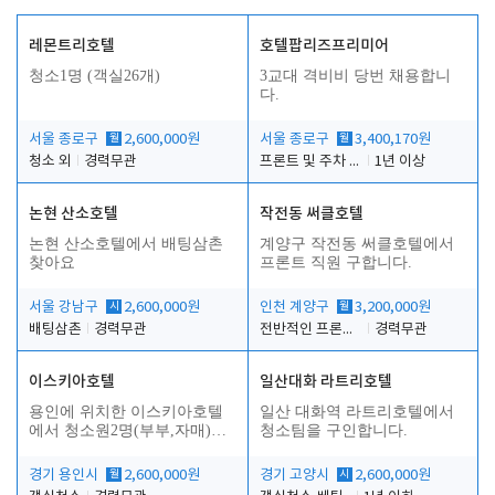
레몬트리호텔
호텔팝리즈프리미어
청소1명 (객실26개)
3교대 격비비 당번 채용합니
다.
서울 종로구
월
2,600,000원
서울 종로구
월
3,400,170원
청소 외
경력무관
프론트 및 주차 객실관리
1년 이상
논현 산소호텔
작전동 써클호텔
논현 산소호텔에서 배팅삼촌
계양구 작전동 써클호텔에서
합
찾아요
프론트 직원 구합니다.
서울 강남구
시
2,600,000원
인천 계양구
월
3,200,000원
배팅삼촌
경력무관
전반적인 프론트 업무
경력무관
이스키아호텔
일산대화 라트리호텔
용인에 위치한 이스키아호텔
일산 대화역 라트리호텔에서
에서 청소원2명(부부,자매)을
청소팀을 구인합니다.
모집합니다..
경기 용인시
월
2,600,000원
경기 고양시
시
2,600,000원