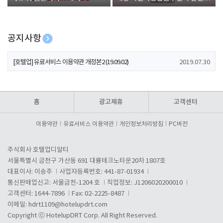
폰 증정
공지사항
[호텔업] 개인정보 처리방침 개정본1 (19.09.02)
2019.07.30
[호텔업] 유료서비스 이용약관 개정본2 (19.09.02)
2019.07.30
[호텔업] 개인정보 처리방침 개정본2 (19.09.02)
2019.07.30
홈
광고제휴
고객센터
이용약관
유료서비스 이용약관
개인정보처리방침
PC버전
주식회사 호텔업디알티
서울특별시 금천구 가산동 691 대륭테크노타운20차 1807호
대표이사: 이송주
사업자등록번호: 441-87-01934
통신판매업신고: 서울금천-1204 호
직업정보: J1206020200010
고객센터: 1644-7896
Fax: 02-2225-8487
이메일:
hdrt1109@hotelupdrt.com
Copyright ⓒ HotelupDRT Corp. All Right Reserved.