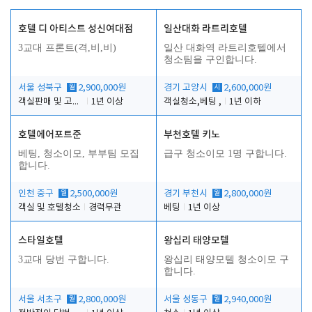
호텔 디 아티스트 성신여대점
일산대화 라트리호텔
3교대 프론트(격,비,비)
일산 대화역 라트리호텔에서
청소팀을 구인합니다.
서울 성북구
월
2,900,000원
경기 고양시
시
2,600,000원
객실판매 및 고객응대
1년 이상
객실청소,베팅 ,
1년 이하
호텔에어포트준
부천호텔 키노
베팅, 청소이모, 부부팀 모집
급구 청소이모 1명 구합니다.
합니다.
인천 중구
월
2,500,000원
경기 부천시
월
2,800,000원
객실 및 호텔청소
경력무관
베팅
1년 이상
스타일호텔
왕십리 태양모텔
3교대 당번 구합니다.
왕십리 태양모텔 청소이모 구
합니다.
서울 서초구
월
2,800,000원
서울 성동구
월
2,940,000원