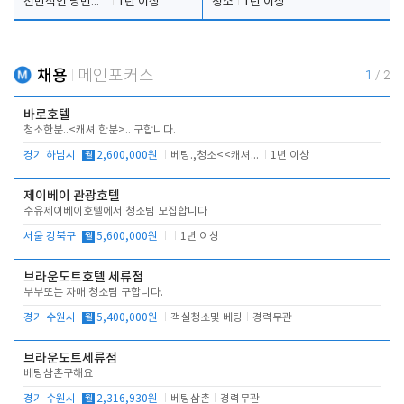
전반적인 당번업무
1년 이상
청소
1년 이상
채용
메인포커스
1
/
2
바로호텔
청소한분..<캐셔 한분>.. 구합니다.
경기 하남시
월
2,600,000원
베팅.,청소<<캐셔 모셔봅니다.
1년 이상
제이베이 관광호텔
수유제이베이호텔에서 청소팀 모집합니다
서울 강북구
월
5,600,000원
1년 이상
브라운도트호텔 세류점
부부또는 자매 청소팀 구합니다.
경기 수원시
월
5,400,000원
객실청소및 베팅
경력무관
브라운도트세류점
베팅삼촌구해요
경기 수원시
월
2,316,930원
베팅삼촌
경력무관