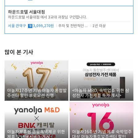
하운드호텔 서울대점
하운드호텔 서울대점 에서 3교대 과장님 구인합니다.
서울 관악구
월
3,099,270원
주차 및 전반적인 당번업무
1년 이상
많이 본 기사
야놀자17주년 기념 야놀자 통합발
<야놀자 MRO, 숙박업소 위한 삼
주센터 할인 프로모션 진행
성전자 가전제품 특가 개시>
야놀자제휴점 금융혜택제공 위한
야놀자16주년 기념 제휴 숙박업주
제휴 및 금융서비스 게시
대상 야놀자통합발주센터 할인쿠