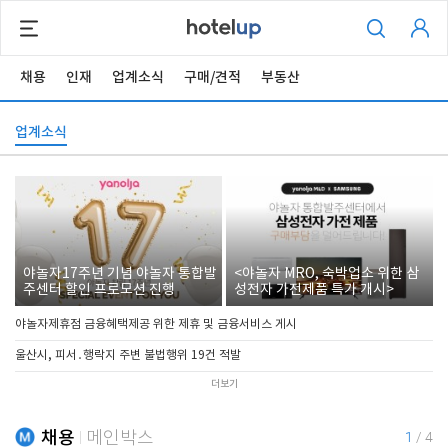
채용
인재
업계소식
구매/견적
부동산
업계소식
야놀자17주년 기념 야놀자 통합발
<야놀자 MRO, 숙박업소 위한 삼
주센터 할인 프로모션 진행
성전자 가전제품 특가 개시>
야놀자제휴점 금융혜택제공 위한 제휴 및 금융서비스 게시
울산시, 피서․행락지 주변 불법행위 19건 적발
더보기
채용
메인박스
1
/
4