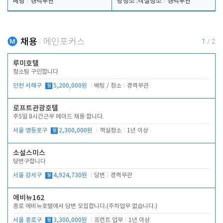
베팅
경력무관
탕청소 .객실청소
경력무관
채용
메인포커스
1
/
2
루미호텔
청소팀 구인합니다
인천 서해구
월
5,200,000원
배팅 / 청소
경력무관
로프트관광호텔
주5일 8시간근무 메이드 채용 합니다.
서울 영등포구
월
2,300,000원
객실청소
1년 이상
소설스미스
당번구합니다
서울 강서구
월
4,924,730원
당번
경력무관
에비뉴162
종로 에비뉴호텔에서 당번 모집합니다.(주차업무 없습니다.)
서울 종로구
월
3,300,000원
프런트 업무
1년 이상