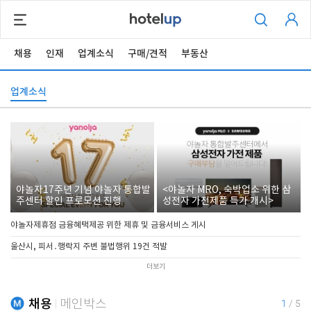
채용
인재
업계소식
구매/견적
부동산
업계소식
야놀자17주년 기념 야놀자 통합발
<야놀자 MRO, 숙박업소 위한 삼
주센터 할인 프로모션 진행
성전자 가전제품 특가 개시>
야놀자제휴점 금융혜택제공 위한 제휴 및 금융서비스 게시
울산시, 피서․행락지 주변 불법행위 19건 적발
더보기
채용
메인박스
1
/
5