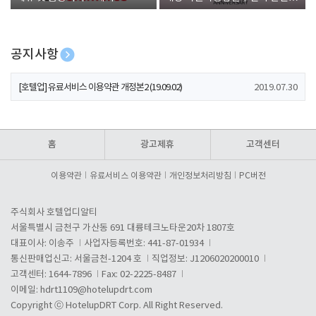
폰 증정
공지사항
[호텔업] 개인정보 처리방침 개정본1 (19.09.02)
2019.07.30
[호텔업] 유료서비스 이용약관 개정본2 (19.09.02)
2019.07.30
[호텔업] 개인정보 처리방침 개정본2 (19.09.02)
2019.07.30
홈
광고제휴
고객센터
이용약관
유료서비스 이용약관
개인정보처리방침
PC버전
주식회사 호텔업디알티
서울특별시 금천구 가산동 691 대륭테크노타운20차 1807호
대표이사: 이송주
사업자등록번호: 441-87-01934
통신판매업신고: 서울금천-1204 호
직업정보: J1206020200010
고객센터: 1644-7896
Fax: 02-2225-8487
이메일:
hdrt1109@hotelupdrt.com
Copyright ⓒ HotelupDRT Corp. All Right Reserved.