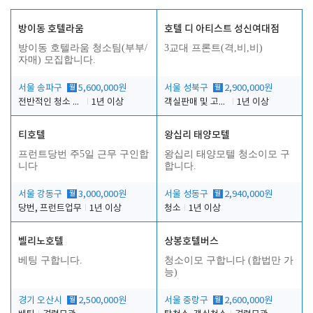
방이동 호텔라움
호텔 디 아티스트 성신여대점
방이동 호텔라움 청소팀(부부/
3교대 프론트(격,비,비)
자매) 모집합니다.
서울 송파구
월
5,600,000원
서울 성북구
월
2,900,000원
전반적인 청소 업무(객실청소.객실정리)
1년 이상
객실판매 및 고객응대
1년 이상
티호텔
왕십리 태양모텔
프런트당번 주5일 근무 구인합
왕십리 태양모텔 청소이모 구
니다
합니다.
서울 강동구
월
3,000,000원
서울 성동구
월
2,940,000원
당번, 프런트업무
1년 이상
청소
1년 이상
벨리노호텔
상봉호텔버스
베팅 구합니다.
청소이모 구합니다 (합법만 가
능)
경기 오산시
월
2,500,000원
서울 중랑구
월
2,600,000원