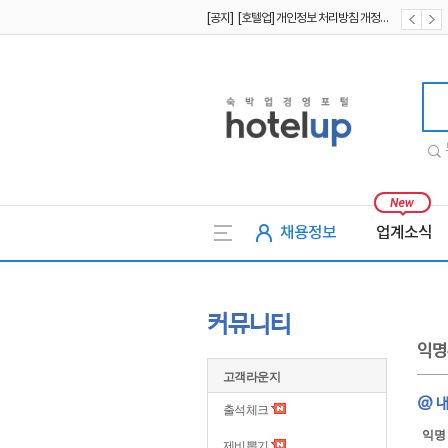
[공지] [호텔업] 유료서비스 이용약관 개정본2 (19.09.02)
[공지] [호텔업] 개인정보 처리방침 개정본2 (19.09.02)
호텔업
채용정보
업계소식
커뮤니티
익명
고객라운지
@ 내
출석체크
익명
제비뽑기