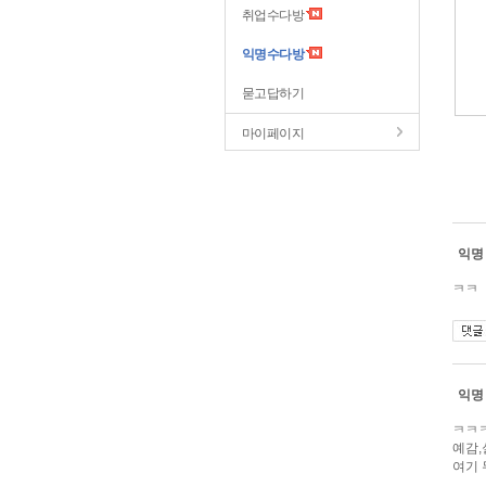
취업수다방
익명수다방
묻고답하기
마이페이지