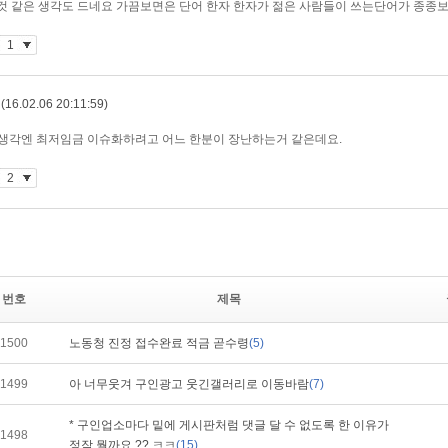
번호
제목
1500
노동청 진정 접수완료 적금 곧수령
(5)
1499
아 너무웃겨 구인광고 웃긴갤러리로 이동바람
(7)
* 구인업소마다 밑에 게시판처럼 댓글 달 수 없도록 한 이유가
1498
정작 뭘까요 ?? ㅋㅋ
(15)