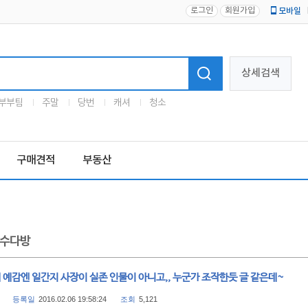
로그인
회원가입
모바일
로고
상세검색
부부팀
주말
당번
캐셔
청소
구매견적
부동산
수다방
 예감엔 일간지 사장이 실존 인물이 아니고,, 누군가 조작한듯 글 같은데~
등록일
2016.02.06 19:58:24
조회
5,121