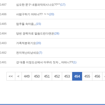
1487
심오한 문구 내용파악되시나요??^^
(17)
1486
사람구하기 어떠냐?? ㅋㅋ
(20)
1485
업주들 속마음,,,
(15)
1484
당번 경력자로 말씀드린다면은
(28)
1483
가족적분위기요
(20)
1482
전지역난리났네요
(7)
1481
걍 대충 이정도선에서 마무리 짓자 ,, 어떠니??
(1)
<<
<
449
450
451
452
453
454
455
456