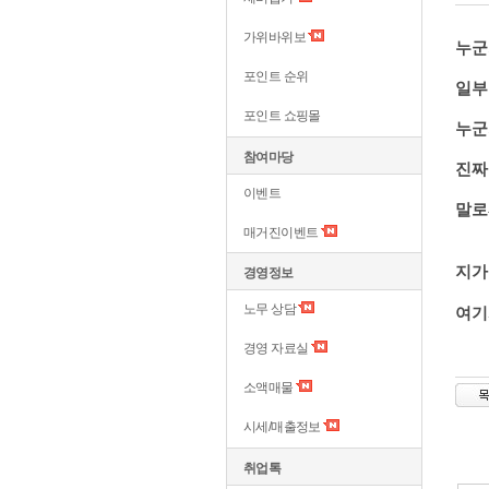
가위바위보
누군
포인트 순위
일부
포인트 쇼핑몰
누군
참여마당
진짜
이벤트
말로
매거진이벤트
지가
경영정보
노무 상담
여기
경영 자료실
소액매물
시세/매출정보
취업톡