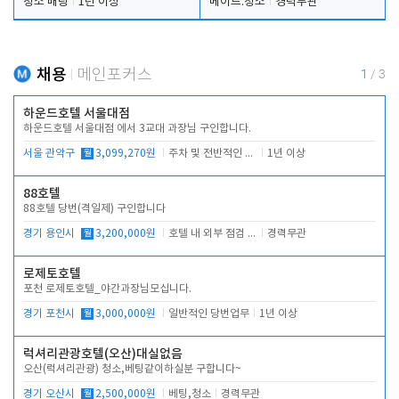
청소 배팅
1년 이상
메이드.청소
경력무관
채용
메인포커스
1
/
3
하운드호텔 서울대점
하운드호텔 서울대점 에서 3교대 과장님 구인합니다.
서울 관악구
월
3,099,270원
주차 및 전반적인 당번업무
1년 이상
88호텔
88호텔 당번(격일제) 구인합니다
경기 용인시
월
3,200,000원
호텔 내 외부 점검 및 프런트 운영
경력무관
로제토호텔
포천 로제토호텔_야간과장님모십니다.
경기 포천시
월
3,000,000원
일반적인 당번업무
1년 이상
럭셔리관광호텔(오산)대실없음
오산(럭셔리관광) 청소,베팅같이하실분 구합니다~
경기 오산시
월
2,500,000원
베팅,청소
경력무관