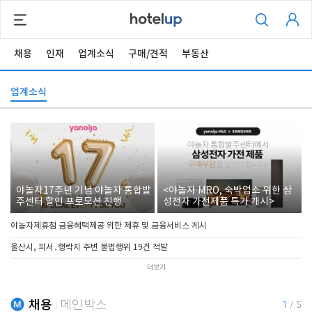
채용
인재
업계소식
구매/견적
부동산
업계소식
야놀자17주년 기념 야놀자 통합발
<야놀자 MRO, 숙박업소 위한 삼
주센터 할인 프로모션 진행
성전자 가전제품 특가 개시>
야놀자제휴점 금융혜택제공 위한 제휴 및 금융서비스 게시
울산시, 피서․행락지 주변 불법행위 19건 적발
더보기
채용
메인박스
1
/
5