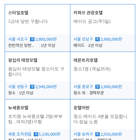
스타일호텔
카파쓰 관광호텔
3교대 당번 구합니다.
메이드 공고(주5일)
서울 서초구
월
2,800,000원
서울 강남구
월
2,600,000원
전반적인 당번업무
1년 이상
메이드
1년 이상
왕십리 태양모텔
레몬트리호텔
왕십리 태양모텔 청소이모 구
청소1명 (객실26개)
합니다.
서울 성동구
월
2,940,000원
서울 종로구
월
2,600,000원
청소
1년 이상
청소 외
경력무관
뉴세종모텔
호텔어반
조치원 뉴세종모텔 2명(부부
청소.메이드 4분을 모집합니
팀 , 여자2명)구함
다.잠실.노원
세종 조치원읍
월
5,100,000원
서울 송파구
월
2,550,000원