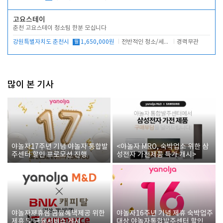
고요스테이
춘천 고요스테이 청소팀 한분 모십니다
강원특별자치도 춘천시
월
1,650,000원
전반적인 청소/세탁업무
경력무관
많이 본 기사
야놀자17주년 기념 야놀자 통합발
<야놀자 MRO, 숙박업소 위한 삼
주센터 할인 프로모션 진행
성전자 가전제품 특가 개시>
야놀자제휴점 금융혜택제공 위한
야놀자16주년 기념 제휴 숙박업주
제휴 및 금융서비스 게시
대상 야놀자통합발주센터 할인쿠