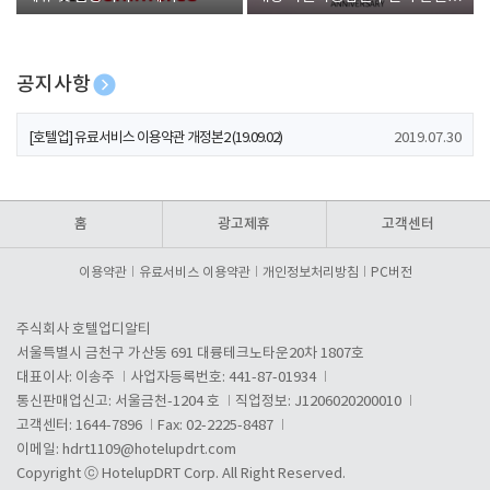
폰 증정
공지사항
[호텔업] 개인정보 처리방침 개정본1 (19.09.02)
2019.07.30
[호텔업] 유료서비스 이용약관 개정본2 (19.09.02)
2019.07.30
[호텔업] 개인정보 처리방침 개정본2 (19.09.02)
2019.07.30
홈
광고제휴
고객센터
이용약관
유료서비스 이용약관
개인정보처리방침
PC버전
주식회사 호텔업디알티
서울특별시 금천구 가산동 691 대륭테크노타운20차 1807호
대표이사: 이송주
사업자등록번호: 441-87-01934
통신판매업신고: 서울금천-1204 호
직업정보: J1206020200010
고객센터: 1644-7896
Fax: 02-2225-8487
이메일:
hdrt1109@hotelupdrt.com
Copyright ⓒ HotelupDRT Corp. All Right Reserved.