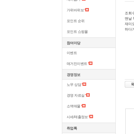
가위바위보
조회수
맨날 
포인트 순위
재미도
하다가
포인트 쇼핑몰
참여마당
이벤트
매거진이벤트
경영정보
노무 상담
경영 자료실
소액매물
시세/매출정보
취업톡