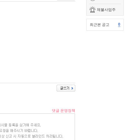
체불사업주
0
최근본 공고