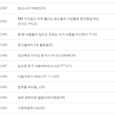
1492
정신나간 지배인
(24)
$$$ 구인광고 자주 올리는 업소들의 사장들은 중간점검 하는
1491
건가요 ??
(13)
1490
@ @ 사람들의 심리도 모르는 자가 사람을 리드한다 ??
(5)
1489
웃긴갤러리 2개 올렸음
(3)
1488
조선족은 더이상 호구가 아니다 인터뷰
(34)
1487
심오한 문구 내용파악되시나요??^^
(17)
1486
사람구하기 어떠냐?? ㅋㅋ
(20)
1485
업주들 속마음,,,
(15)
1484
당번 경력자로 말씀드린다면은
(28)
1483
가족적분위기요
(20)