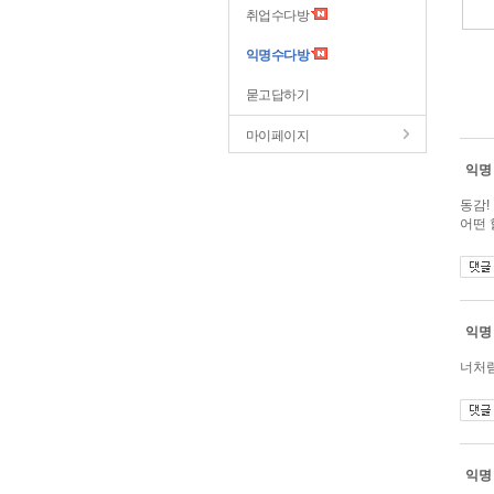
취업수다방
익명수다방
묻고답하기
마이페이지