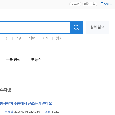
로그인
회원가입
모바일
로고
상세검색
부부팀
주말
당번
캐셔
청소
구매견적
부동산
수다방
 한사람이 주동해서 글쓰는거 같아요
등록일
2016.02.05 23:41:30
조회
5,131