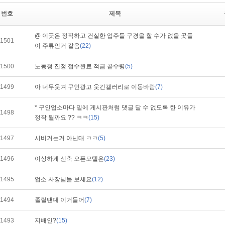
번호
제목
@ 이곳은 정직하고 건실한 업주들 구경을 할 수가 없을 곳들
1501
이 주류인거 같음
(22)
1500
노동청 진정 접수완료 적금 곧수령
(5)
1499
아 너무웃겨 구인광고 웃긴갤러리로 이동바람
(7)
* 구인업소마다 밑에 게시판처럼 댓글 달 수 없도록 한 이유가
1498
정작 뭘까요 ?? ㅋㅋ
(15)
1497
시비거는거 아닌대 ㅋㅋ
(5)
1496
이상하게 신축 오픈모텔은
(23)
1495
업소 사장님들 보세요
(12)
1494
졸릴탠대 이거들어
(7)
1493
지배인?
(15)