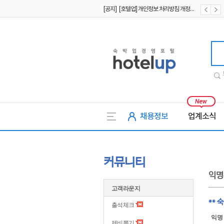
[공지] [호텔업] 개인정보 처리방침 개정본1 (19.09.02)
[공지] [호텔업] 유료서비스 이용약관 개정본2 (19.09.02)
호텔업
채용정보
업계소식
커뮤니티
익명
고객라운지
** 
출석체크
익명
제비뽑기