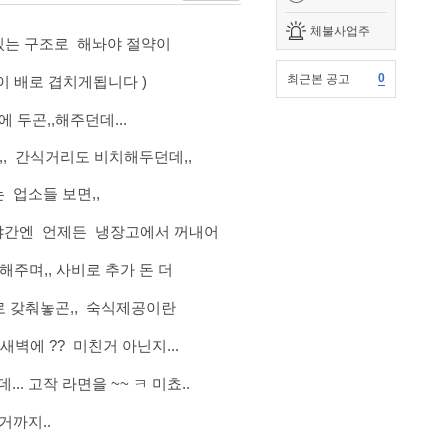
체불사업주
 있는 구조로 해놔야 절약이
0
최근본 공고
이 배로 겹치게됩니다 )
 두곤,,해주던데...
, 간식거리도 비치해두던데,,
업소들 보면,,
 야간엔 언제든 냉장고에서 꺼내어
해주며,, 사비로 추가 돈 더
로 갖춰놓곤,, 숙식제공이란
새벽에 ?? 미친거 아닌지...
 고작 라면을 ~~ ㅋ 미쵸..
거까지..