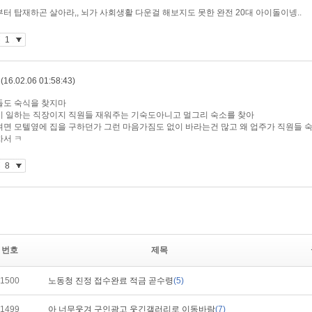
번호
제목
1500
노동청 진정 접수완료 적금 곧수령
(5)
1499
아 너무웃겨 구인광고 웃긴갤러리로 이동바람
(7)