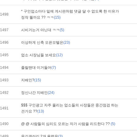
* 구인업소마다 밑에 게시판처럼 댓글 달 수 없도록 한 이유가
1498
정작 뭘까요 ?? ㅋㅋ
(15)
1497
시비거는거 아닌대 ㅋㅋ
(5)
1496
이상하게 신축 오픈모텔은
(23)
1495
업소 사장님들 보세요
(12)
1494
졸릴탠대 이거들어
(7)
1493
지배인?
(15)
1492
정신나간 지배인
(24)
$$$ 구인광고 자주 올리는 업소들의 사장들은 중간점검 하는
1491
건가요 ??
(13)
1490
@ @ 사람들의 심리도 모르는 자가 사람을 리드한다 ??
(5)
1489
웃긴갤러리 2개 올렸음
(3)