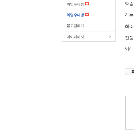
짜증
취업수다방
하는
익명수다방
묻고답하기
최소
마이페이지
전쟁
뇌에