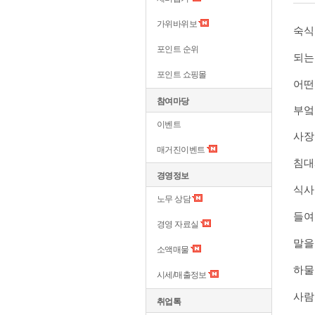
가위바위보
​숙
포인트 순위
되는
포인트 쇼핑몰
어떤
참여마당
부엌
이벤트
사장
매거진이벤트
침대
경영정보
식사
노무 상담
들여
경영 자료실
말을
소액매물
하물
시세/매출정보
사람
취업톡