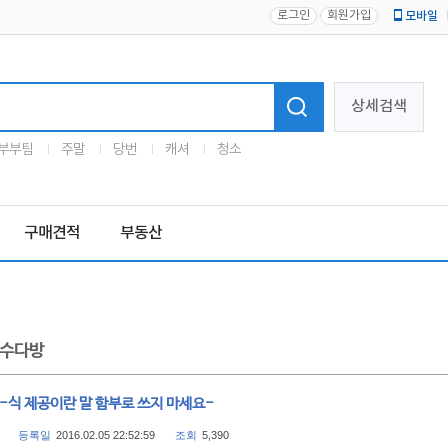
로그인
회원가입
모바일
로고
상세검색
부부팀
주말
당번
캐셔
청소
구매견적
부동산
수다방
숙-식 제공이란 말 함부로 쓰지 마세요-
등록일
2016.02.05 22:52:59
조회
5,390