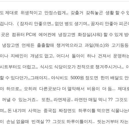
식도 제대로 위생적이고 안정스럽게,, 갖출거 갖춰놓곤 생활 할 수
겁니다. ( 잠자리 안좋으면,, 없던 병도 생기며,, 꿈자리 안좋아 피곤
 곳은 컴퓨터 PC에 에어컨에 냉장고엔 화장실(샤워) 할 수 있게 방에
 냉장고엔 언제든 출출할때 챙겨먹으라고 과일(채소)와 고기등등,
이나 지배인이 개념도 없고, 어디서 돌아이 하나 건져서 운영하는 
시트부터도 더럽고,, 식사도 식당이모가 전적으로 챙겨주시거나,,
할 수 있다던가,,그래야지.. 야식비도 5000원 정도면 한끼 배달도 안
야 하므로,, 오히려 다른곳보다 더 열악해서 비용이 더 듬... 제대
 꺼낼 수 있는거죠.. 또한,, 라면제공.. 라면만 매일 먹니 ?? 그것도 
며,, 돈 내갸며 사먹는 중국집 짜장면도 하루이틀 먹으면 식물나는데...
이 손님 없을때 빈객실 ?? 그것도 하루이틀이지.. 씻는거부터 자는