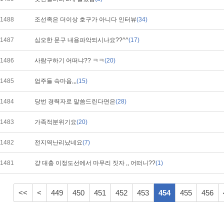
1488
조선족은 더이상 호구가 아니다 인터뷰
(34)
1487
심오한 문구 내용파악되시나요??^^
(17)
1486
사람구하기 어떠냐?? ㅋㅋ
(20)
1485
업주들 속마음,,,
(15)
1484
당번 경력자로 말씀드린다면은
(28)
1483
가족적분위기요
(20)
1482
전지역난리났네요
(7)
1481
걍 대충 이정도선에서 마무리 짓자 ,, 어떠니??
(1)
<<
<
449
450
451
452
453
454
455
456