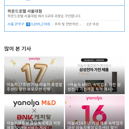
하운드호텔 서울대점
하운드호텔 서울대점 에서 3교대 과장님 구인합니다.
서울 관악구
월
3,099,270원
주차 및 전반적인 당번업무
1년 이상
많이 본 기사
야놀자17주년 기념 야놀자 통합발
<야놀자 MRO, 숙박업소 위한 삼
주센터 할인 프로모션 진행
성전자 가전제품 특가 개시>
야놀자제휴점 금융혜택제공 위한
야놀자16주년 기념 제휴 숙박업주
제휴 및 금융서비스 게시
대상 야놀자통합발주센터 할인쿠