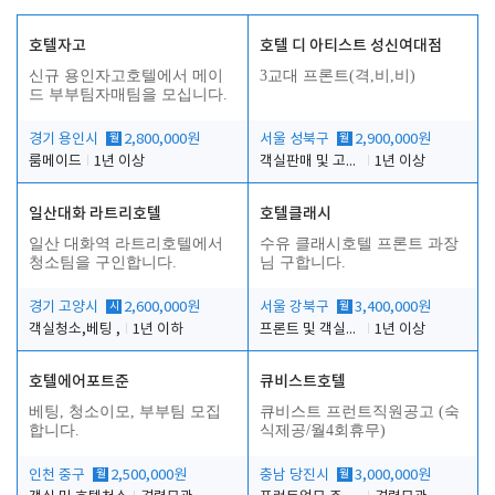
호텔자고
호텔 디 아티스트 성신여대점
신규 용인자고호텔에서 메이
3교대 프론트(격,비,비)
드 부부팀자매팀을 모십니다.
경기 용인시
월
2,800,000원
서울 성북구
월
2,900,000원
룸메이드
1년 이상
객실판매 및 고객응대
1년 이상
일산대화 라트리호텔
호텔클래시
일산 대화역 라트리호텔에서
수유 클래시호텔 프론트 과장
청소팀을 구인합니다.
님 구합니다.
경기 고양시
시
2,600,000원
서울 강북구
월
3,400,000원
객실청소,베팅 ,
1년 이하
프론트 및 객실관리
1년 이상
호텔에어포트준
큐비스트호텔
베팅, 청소이모, 부부팀 모집
큐비스트 프런트직원공고 (숙
합니다.
식제공/월4회휴무)
인천 중구
월
2,500,000원
충남 당진시
월
3,000,000원