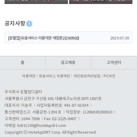
폰 증정
공지사항
[호텔업] 개인정보 처리방침 개정본1 (19.09.02)
2019.07.30
[호텔업] 유료서비스 이용약관 개정본2 (19.09.02)
2019.07.30
[호텔업] 개인정보 처리방침 개정본2 (19.09.02)
2019.07.30
홈
광고제휴
고객센터
이용약관
유료서비스 이용약관
개인정보처리방침
PC버전
주식회사 호텔업디알티
서울특별시 금천구 가산동 691 대륭테크노타운20차 1807호
대표이사: 이송주
사업자등록번호: 441-87-01934
통신판매업신고: 서울금천-1204 호
직업정보: J1206020200010
고객센터: 1644-7896
Fax: 02-2225-8487
이메일:
hdrt1109@hotelupdrt.com
Copyright ⓒ HotelupDRT Corp. All Right Reserved.