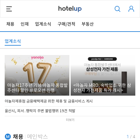
채용
인재
업계소식
구매/견적
부동산
업계소식
야놀자17주년 기념 야놀자 통합발
<야놀자 MRO, 숙박업소 위한 삼
주센터 할인 프로모션 진행
성전자 가전제품 특가 개시>
야놀자제휴점 금융혜택제공 위한 제휴 및 금융서비스 게시
울산시, 피서․행락지 주변 불법행위 19건 적발
더보기
채용
메인박스
1
/
4