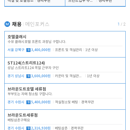
객실 및 호텔청소
경력무관
프런트업무 주간, 야간
경력무관
채용
메인포커스
1
/
2
호텔클래시
수유 클래시호텔 프론트 과장님 구합니다.
서울 강북구
월
3,400,000원
프론트 및 객실관리
1년 이상
ST124(스트리트124)
성남 스트리트124 격일 근무자 구인
경기 성남시
월
3,600,000원
카운터 및 객실관리 전반
1년 이상
브라운도트호텔 세류점
부부또는 자매 청소팀 구합니다.
경기 수원시
월
5,400,000원
객실청소및 베팅
경력무관
브라운도트세류점
베팅삼촌구해요
경기 수원시
월
2,316,930원
베팅삼촌
경력무관