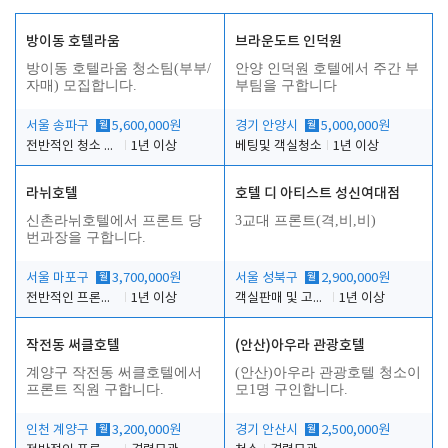
방이동 호텔라움
브라운도트 인덕원
방이동 호텔라움 청소팀(부부/
안양 인덕원 호텔에서 주간 부
자매) 모집합니다.
부팀을 구합니다
서울 송파구
월
5,600,000원
경기 안양시
월
5,000,000원
전반적인 청소 업무(객실청소.객실정리)
1년 이상
베팅및 객실청소
1년 이상
라뉘호텔
호텔 디 아티스트 성신여대점
신촌라뉘호텔에서 프론트 당
3교대 프론트(격,비,비)
번과장을 구합니다.
서울 마포구
월
3,700,000원
서울 성북구
월
2,900,000원
전반적인 프론트 당번업무
1년 이상
객실판매 및 고객응대
1년 이상
작전동 써클호텔
(안산)아우라 관광호텔
계양구 작전동 써클호텔에서
(안산)아우라 관광호텔 청소이
프론트 직원 구합니다.
모1명 구인합니다.
인천 계양구
월
3,200,000원
경기 안산시
월
2,500,000원