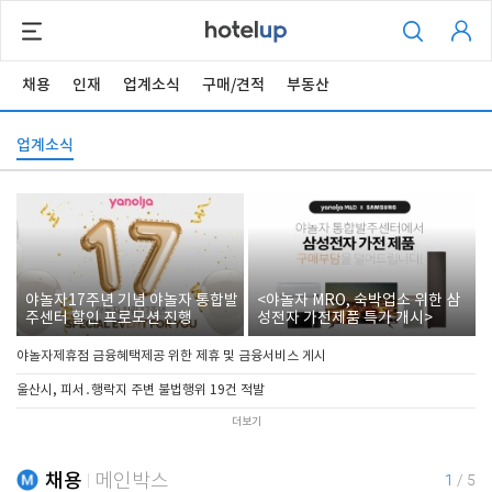
채용
인재
업계소식
구매/견적
부동산
업계소식
야놀자17주년 기념 야놀자 통합발
<야놀자 MRO, 숙박업소 위한 삼
주센터 할인 프로모션 진행
성전자 가전제품 특가 개시>
야놀자제휴점 금융혜택제공 위한 제휴 및 금융서비스 게시
울산시, 피서․행락지 주변 불법행위 19건 적발
더보기
채용
메인박스
1
/
5