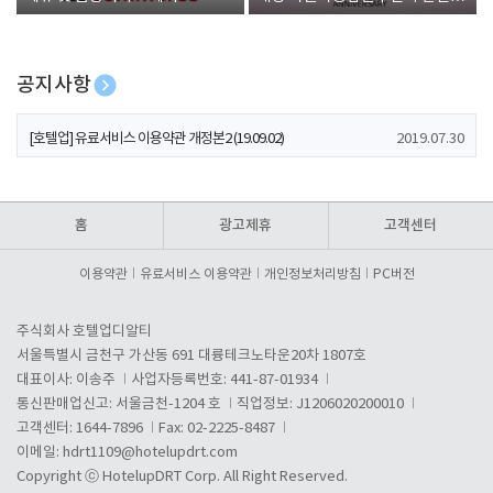
폰 증정
공지사항
[호텔업] 개인정보 처리방침 개정본1 (19.09.02)
2019.07.30
[호텔업] 유료서비스 이용약관 개정본2 (19.09.02)
2019.07.30
[호텔업] 개인정보 처리방침 개정본2 (19.09.02)
2019.07.30
홈
광고제휴
고객센터
이용약관
유료서비스 이용약관
개인정보처리방침
PC버전
주식회사 호텔업디알티
서울특별시 금천구 가산동 691 대륭테크노타운20차 1807호
대표이사: 이송주
사업자등록번호: 441-87-01934
통신판매업신고: 서울금천-1204 호
직업정보: J1206020200010
고객센터: 1644-7896
Fax: 02-2225-8487
이메일:
hdrt1109@hotelupdrt.com
Copyright ⓒ HotelupDRT Corp. All Right Reserved.