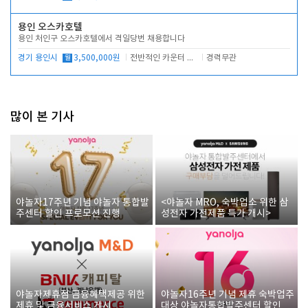
용인 오스카호텔
용인 처인구 오스카호텔에서 격일당번 채용합니다
경기 용인시
월
3,500,000원
전반적인 카운터 업무
경력무관
많이 본 기사
야놀자17주년 기념 야놀자 통합발
<야놀자 MRO, 숙박업소 위한 삼
주센터 할인 프로모션 진행
성전자 가전제품 특가 개시>
야놀자제휴점 금융혜택제공 위한
야놀자16주년 기념 제휴 숙박업주
제휴 및 금융서비스 게시
대상 야놀자통합발주센터 할인쿠