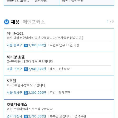
전반적인 프론트 업무
경력무관
청소
경력무관
채용
메인포커스
1
/
2
에비뉴162
종로 에비뉴호텔에서 당번 모집합니다.(주차업무 없습니다.)
서울 종로구
월
3,300,000원
프런트 업무
1년 이상
쎄비앙 호텔
((신규채용)) 3교대 캐셔 구인합니다
서울 구로구
월
2,948,820원
캐셔
1년 이상
S호텔
화곡S호텔 주방이모 구합니다
서울 강서구
월
2,300,000원
주방
경력무관
호텔더클래스
이천 호텔더클래스 부부팀 구합니다.
경기 이천시
월
2,700,000원
부부팀 모십니다.
경력무관