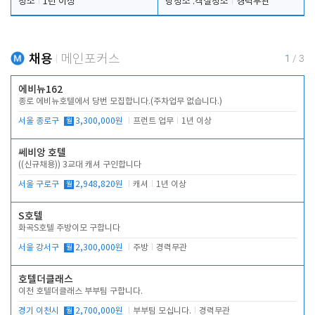
청소
1년 이상
탕청소 .객실청소
경력무관
채용
메인포커스
1
/
3
에비뉴162
종로 에비뉴호텔에서 당번 모집합니다.(주차업무 없습니다.)
서울 종로구
월
3,300,000원
프런트 업무
1년 이상
쎄비앙 호텔
((신규채용)) 3교대 캐셔 구인합니다
서울 구로구
월
2,948,820원
캐셔
1년 이상
S호텔
화곡S호텔 주방이모 구합니다
서울 강서구
월
2,300,000원
주방
경력무관
호텔더클래스
이천 호텔더클래스 부부팀 구합니다.
경기 이천시
월
2,700,000원
부부팀 모십니다.
경력무관