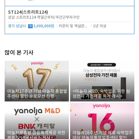
ST124(스트리트124)
성남 스트리트124 격일근무자/주간근무자구인
경기 성남시
월
3,600,000원
카운터 및 객실관리 전반
1년 이상
많이 본 기사
야놀자17주년 기념 야놀자 통합발
<야놀자 MRO, 숙박업소 위한 삼
주센터 할인 프로모션 진행
성전자 가전제품 특가 개시>
야놀자제휴점 금융혜택제공 위한
야놀자16주년 기념 제휴 숙박업주
제휴 및 금융서비스 게시
대상 야놀자통합발주센터 할인쿠