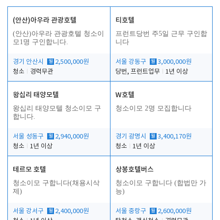
(안산)아우라 관광호텔
티호텔
(안산)아우라 관광호텔 청소이
프런트당번 주5일 근무 구인합
모1명 구인합니다.
니다
경기 안산시
월
2,500,000원
서울 강동구
월
3,000,000원
청소
경력무관
당번, 프런트업무
1년 이상
왕십리 태양모텔
W호텔
왕십리 태양모텔 청소이모 구
청소이모 2명 모집합니다
합니다.
서울 성동구
월
2,940,000원
경기 광명시
월
3,400,170원
청소
1년 이상
청소
1년 이상
테르모 호텔
상봉호텔버스
청소이모 구합니다(채용시삭
청소이모 구합니다 (합법만 가
제)
능)
서울 강서구
월
2,400,000원
서울 중랑구
월
2,600,000원