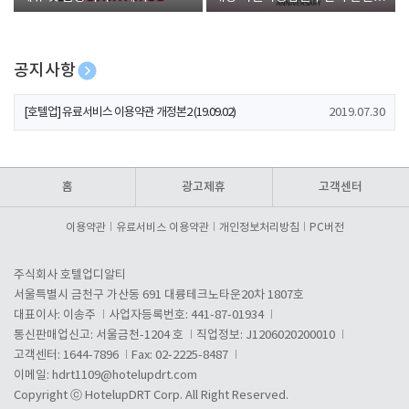
폰 증정
공지사항
[호텔업] 개인정보 처리방침 개정본1 (19.09.02)
2019.07.30
[호텔업] 유료서비스 이용약관 개정본2 (19.09.02)
2019.07.30
[호텔업] 개인정보 처리방침 개정본2 (19.09.02)
2019.07.30
홈
광고제휴
고객센터
이용약관
유료서비스 이용약관
개인정보처리방침
PC버전
주식회사 호텔업디알티
서울특별시 금천구 가산동 691 대륭테크노타운20차 1807호
대표이사: 이송주
사업자등록번호: 441-87-01934
통신판매업신고: 서울금천-1204 호
직업정보: J1206020200010
고객센터: 1644-7896
Fax: 02-2225-8487
이메일:
hdrt1109@hotelupdrt.com
Copyright ⓒ HotelupDRT Corp. All Right Reserved.