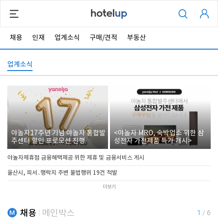
채용
인재
업계소식
구매/견적
부동산
업계소식
야놀자17주년 기념 야놀자 통합발
<야놀자 MRO, 숙박업소 위한 삼
주센터 할인 프로모션 진행
성전자 가전제품 특가 개시>
야놀자제휴점 금융혜택제공 위한 제휴 및 금융서비스 게시
울산시, 피서․행락지 주변 불법행위 19건 적발
더보기
채용
메인박스
1
/
6