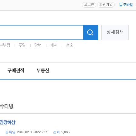
로그인
회원가입
모바일
로고
상세검색
부부팀
주말
당번
캐셔
청소
구매견적
부동산
수다방
 진정하삼
등록일
2016.02.05 16:26:37
조회
5,086