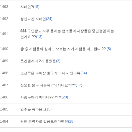
1493
지배인?
(15)
1492
정신나간 지배인
(24)
$$$ 구인광고 자주 올리는 업소들의 사장들은 중간점검 하는
1491
건가요 ??
(13)
1490
@ @ 사람들의 심리도 모르는 자가 사람을 리드한다 ??
(5)
1489
웃긴갤러리 2개 올렸음
(3)
1488
조선족은 더이상 호구가 아니다 인터뷰
(34)
1487
심오한 문구 내용파악되시나요??^^
(17)
1486
사람구하기 어떠냐?? ㅋㅋ
(20)
1485
업주들 속마음,,,
(15)
1484
당번 경력자로 말씀드린다면은
(28)