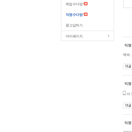
취업수다방
익명수다방
묻고답하기
마이페이지