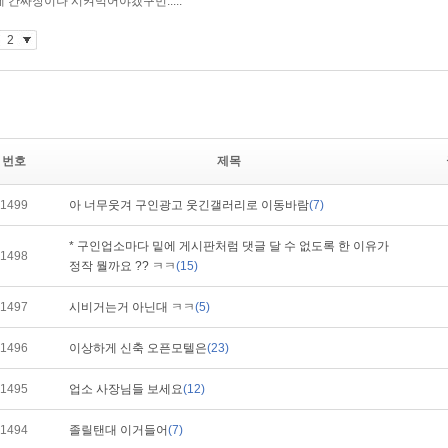
번호
제목
1499
아 너무웃겨 구인광고 웃긴갤러리로 이동바람
(7)
* 구인업소마다 밑에 게시판처럼 댓글 달 수 없도록 한 이유가
1498
정작 뭘까요 ?? ㅋㅋ
(15)
1497
시비거는거 아닌대 ㅋㅋ
(5)
1496
이상하게 신축 오픈모텔은
(23)
1495
업소 사장님들 보세요
(12)
1494
졸릴탠대 이거들어
(7)