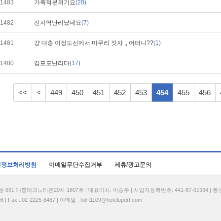
1483
가족적분위기요
(20)
1482
전지역난리났네요
(7)
1481
걍 대충 이정도선에서 마무리 짓자 ,, 어떠니??
(1)
1480
김포도난리다
(17)
<<
<
449
450
451
452
453
454
455
456
인정보처리방침
이메일무단수집거부
제휴/광고문의
1 대륭테크노타운20차 1807호 | 대표이사: 이송주 | 사업자등록번호: 441-87-01934 | 
| Fax : 02-2225-8487 | 이메일 :
hdrt1109@hotelupdrt.com