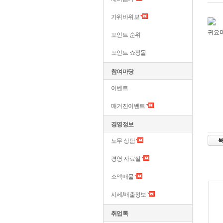
가위바위보
귀요
포인트 순위
포인트 쇼핑몰
참여마당
이벤트
매거진이벤트
경영정보
노무 상담
경영 자료실
소액매물
시세/매출정보
취업톡