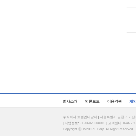
회사소개
언론보도
이용약관
개
주식회사 호텔업디알티 | 서울특별시 금천구 가산동 69
| 직업정보: J1206020200010 | 고객센터 1644-7896 
Copyright ⓒHotelDRT Corp. All Right Reserved.