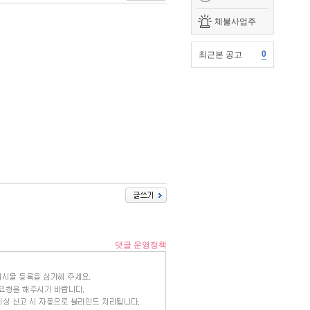
체불사업주
0
최근본 공고