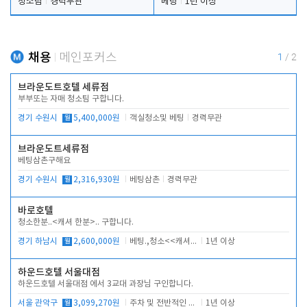
청소팀
경력무관
베팅
1년 이상
채용
메인포커스
1
/
2
브라운도트호텔 세류점
부부또는 자매 청소팀 구합니다.
경기 수원시
월
5,400,000원
객실청소및 베팅
경력무관
브라운도트세류점
베팅삼촌구해요
경기 수원시
월
2,316,930원
베팅삼촌
경력무관
바로호텔
청소한분..<캐셔 한분>.. 구합니다.
경기 하남시
월
2,600,000원
베팅.,청소<<캐셔 모셔봅니다.
1년 이상
하운드호텔 서울대점
하운드호텔 서울대점 에서 3교대 과장님 구인합니다.
서울 관악구
월
3,099,270원
주차 및 전반적인 당번업무
1년 이상