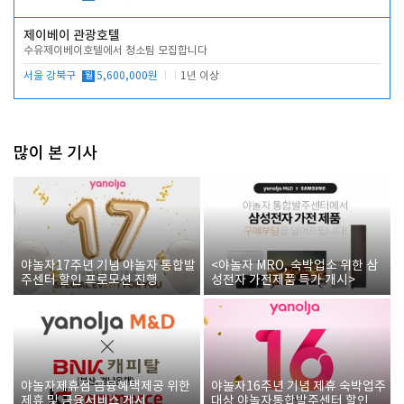
제이베이 관광호텔
수유제이베이호텔에서 청소팀 모집합니다
서울 강북구
월
5,600,000원
1년 이상
많이 본 기사
야놀자17주년 기념 야놀자 통합발
<야놀자 MRO, 숙박업소 위한 삼
주센터 할인 프로모션 진행
성전자 가전제품 특가 개시>
야놀자제휴점 금융혜택제공 위한
야놀자16주년 기념 제휴 숙박업주
제휴 및 금융서비스 게시
대상 야놀자통합발주센터 할인쿠