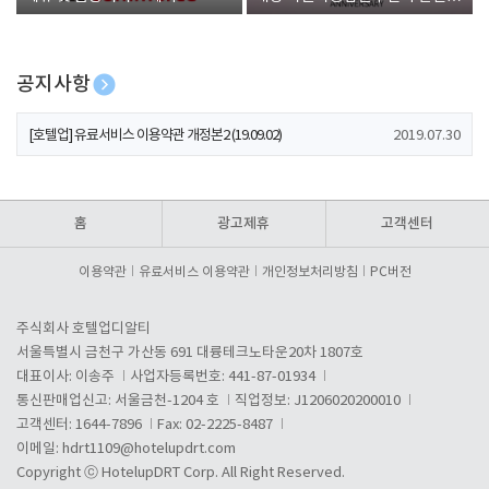
폰 증정
공지사항
[호텔업] 개인정보 처리방침 개정본1 (19.09.02)
2019.07.30
[호텔업] 유료서비스 이용약관 개정본2 (19.09.02)
2019.07.30
[호텔업] 개인정보 처리방침 개정본2 (19.09.02)
2019.07.30
홈
광고제휴
고객센터
이용약관
유료서비스 이용약관
개인정보처리방침
PC버전
주식회사 호텔업디알티
서울특별시 금천구 가산동 691 대륭테크노타운20차 1807호
대표이사: 이송주
사업자등록번호: 441-87-01934
통신판매업신고: 서울금천-1204 호
직업정보: J1206020200010
고객센터: 1644-7896
Fax: 02-2225-8487
이메일:
hdrt1109@hotelupdrt.com
Copyright ⓒ HotelupDRT Corp. All Right Reserved.