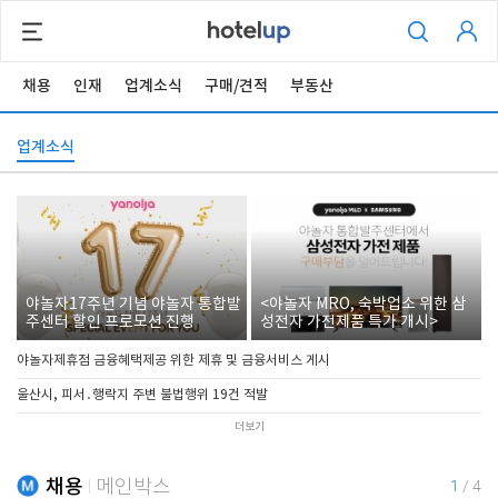
채용
인재
업계소식
구매/견적
부동산
업계소식
야놀자17주년 기념 야놀자 통합발
<야놀자 MRO, 숙박업소 위한 삼
주센터 할인 프로모션 진행
성전자 가전제품 특가 개시>
야놀자제휴점 금융혜택제공 위한 제휴 및 금융서비스 게시
울산시, 피서․행락지 주변 불법행위 19건 적발
더보기
채용
메인박스
1
/
4