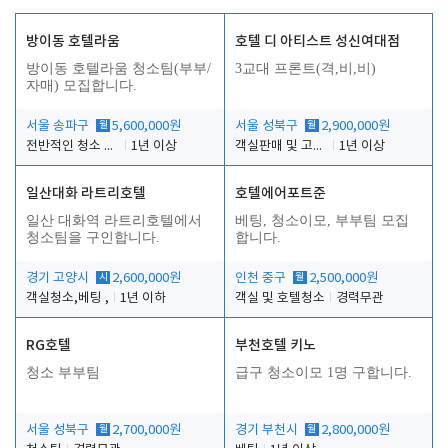
방이동 호텔라움
호텔 디 아티스트 성신여대점
방이동 호텔라움 청소팀(부부/
3교대 프론트(격,비,비)
자매) 모집합니다.
서울 송파구
월
5,600,000원
서울 성북구
월
2,900,000원
전반적인 청소 업무(객실청소.객실정리)
1년 이상
객실판매 및 고객응대
1년 이상
일산대화 라트리호텔
호텔에어포트준
일산 대화역 라트리호텔에서
베팅, 청소이모, 부부팀 모집
청소팀을 구인합니다.
합니다.
경기 고양시
시
2,600,000원
인천 중구
월
2,500,000원
객실청소,베팅 ,
1년 이하
객실 및 호텔청소
경력무관
RG호텔
부천호텔 키노
청소 부부팀
급구 청소이모 1명 구합니다.
서울 성북구
월
2,700,000원
경기 부천시
월
2,800,000원