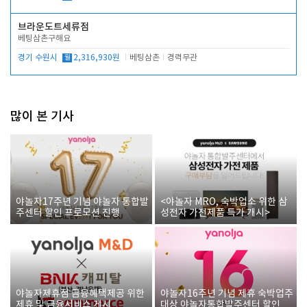
브라운도트세류점
베팅삼촌구해요
경기 수원시
월
2,316,930원
베팅삼촌
경력무관
많이 본 기사
야놀자17주년 기념 야놀자 통합발
<야놀자 MRO, 숙박업소 위한 삼
주센터 할인 프로모션 진행
성전자 가전제품 특가 개시>
야놀자제휴점 금융혜택제공 위한
야놀자16주년 기념 제휴 숙박업주
제휴 및 금융서비스 게시
대상 야놀자통합발주센터 할인쿠