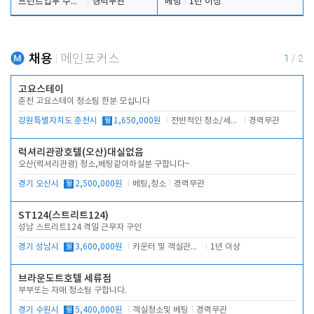
프런트업무 주간, 야간
경력무관
베팅
1년 이상
채용
메인포커스
1
/
2
고요스테이
춘천 고요스테이 청소팀 한분 모십니다
강원특별자치도 춘천시
월
1,650,000원
전반적인 청소/세탁업무
경력무관
럭셔리관광호텔(오산)대실없음
오산(럭셔리관광) 청소,베팅같이하실분 구합니다~
경기 오산시
월
2,500,000원
베팅,청소
경력무관
ST124(스트리트124)
성남 스트리트124 격일 근무자 구인
경기 성남시
월
3,600,000원
카운터 및 객실관리 전반
1년 이상
브라운도트호텔 세류점
부부또는 자매 청소팀 구합니다.
경기 수원시
월
5,400,000원
객실청소및 베팅
경력무관