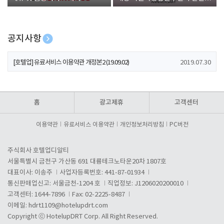
폰 증정
공지사항
[호텔업] 개인정보 처리방침 개정본1 (19.09.02)
2019.07.30
[호텔업] 유료서비스 이용약관 개정본2 (19.09.02)
2019.07.30
[호텔업] 개인정보 처리방침 개정본2 (19.09.02)
2019.07.30
홈
광고제휴
고객센터
이용약관
유료서비스 이용약관
개인정보처리방침
PC버전
주식회사 호텔업디알티
서울특별시 금천구 가산동 691 대륭테크노타운20차 1807호
대표이사: 이송주
사업자등록번호: 441-87-01934
통신판매업신고: 서울금천-1204 호
직업정보: J1206020200010
고객센터: 1644-7896
Fax: 02-2225-8487
이메일:
hdrt1109@hotelupdrt.com
Copyright ⓒ HotelupDRT Corp. All Right Reserved.