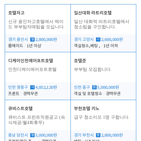
호텔자고
일산대화 라트리호텔
신규 용인자고호텔에서 메이
일산 대화역 라트리호텔에서
드 부부팀자매팀을 모십니다.
청소팀을 구인합니다.
경기 용인시
월
2,800,000원
경기 고양시
시
2,600,000원
룸메이드
1년 이상
객실청소,베팅 ,
1년 이하
디케이인천에어포트호텔
호텔준
인천디케이에어포트호텔
부부팀 모집합니다.
인천 영종구
시
4,052,120원
인천 중구
월
5,000,000원
프론트
경력무관
객실 및 호텔청소
경력무관
큐비스트호텔
부천호텔 키노
큐비스트 프런트직원공고 (숙
급구 청소이모 1명 구합니다.
식제공/월4회휴무)
충남 당진시
월
3,000,000원
경기 부천시
월
2,800,000원