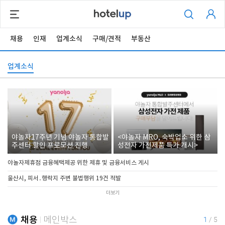
채용
인재
업계소식
구매/견적
부동산
업계소식
야놀자17주년 기념 야놀자 통합발
<야놀자 MRO, 숙박업소 위한 삼
주센터 할인 프로모션 진행
성전자 가전제품 특가 개시>
야놀자제휴점 금융혜택제공 위한 제휴 및 금융서비스 게시
울산시, 피서․행락지 주변 불법행위 19건 적발
더보기
채용
메인박스
1
/
5