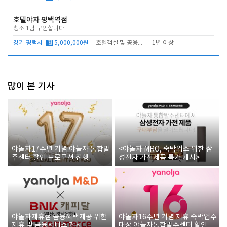
호텔야자 평택역점
청소 1팀 구인합니다
경기 평택시
월
5,000,000원
호텔객실 및 공용시설 청소 관리
1년 이상
많이 본 기사
야놀자17주년 기념 야놀자 통합발
<야놀자 MRO, 숙박업소 위한 삼
주센터 할인 프로모션 진행
성전자 가전제품 특가 개시>
야놀자제휴점 금융혜택제공 위한
야놀자16주년 기념 제휴 숙박업주
제휴 및 금융서비스 게시
대상 야놀자통합발주센터 할인쿠