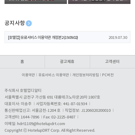
폰 증정
공지사항
[호텔업] 개인정보 처리방침 개정본1 (19.09.02)
2019.07.30
[호텔업] 유료서비스 이용약관 개정본2 (19.09.02)
2019.07.30
[호텔업] 개인정보 처리방침 개정본2 (19.09.02)
2019.07.30
홈
광고제휴
고객센터
이용약관
유료서비스 이용약관
개인정보처리방침
PC버전
주식회사 호텔업디알티
서울특별시 금천구 가산동 691 대륭테크노타운20차 1807호
대표이사: 이송주
사업자등록번호: 441-87-01934
통신판매업신고: 서울금천-1204 호
직업정보: J1206020200010
고객센터: 1644-7896
Fax: 02-2225-8487
이메일:
hdrt1109@hotelupdrt.com
Copyright ⓒ HotelupDRT Corp. All Right Reserved.