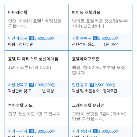
아마레호텔
방이동 호텔라움
인천 *아마레호텔* 베팅삼촌
방이동 호텔라움 청소팀(부부/
구합니다.
자매) 모집합니다.
인천 계양구
월
2,600,000원
서울 송파구
월
5,600,000원
베팅
경력무관
전반적인 청소 업무(객실청소.객실정리)
1년 이상
호텔 디 아티스트 성신여대점
호텔에어포트준
3교대 프론트(격,비,비)
베팅, 청소이모, 부부팀 모집
합니다.
서울 성북구
월
2,900,000원
인천 중구
월
2,500,000원
객실판매 및 고객응대
1년 이상
객실 및 호텔청소
경력무관
부천호텔 키노
그레이호텔 분당점
급구 청소이모 1명 구합니다.
그레이 분당점 3교대(격비비)
당번 구인합니다.
경기 부천시
월
2,800,000원
경기 성남시
월
3,000,000원