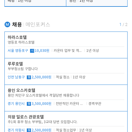
베팅
1년 이상
당번
1년 이상
채용
메인포커스
1
/
2
하라스호텔
영등포 하라스호텔
서울 영등포구
시
10,030원
카운터 업무 및 객실관리(청소상태 확인, 객실판매)
1년 이상
루루호텔
부부청소팀 구합니다
인천 남동구
월
2,500,000원
객실 청소
1년 이상
용인 오스카호텔
용인 처인구 오스카호텔에서 격일당번 채용합니다
경기 용인시
월
3,500,000원
전반적인 카운터 업무
경력무관
의왕 밀로스 관광호텔
주1회 휴무 청소 부부팀, 3교대 당번 모집합니다.
경기 의왕시
월
2,500,000원
객실 청소업무
1년 이상