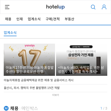
채용
인재
업계소식
구매/견적
부동산
업계소식
야놀자17주년 기념 야놀자 통합발
<야놀자 MRO, 숙박업소 위한 삼
주센터 할인 프로모션 진행
성전자 가전제품 특가 개시>
야놀자제휴점 금융혜택제공 위한 제휴 및 금융서비스 게시
울산시, 피서․행락지 주변 불법행위 19건 적발
더보기
채용
메인박스
1
/
3