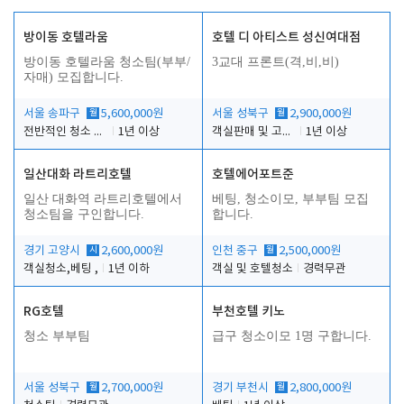
방이동 호텔라움
호텔 디 아티스트 성신여대점
방이동 호텔라움 청소팀(부부/
3교대 프론트(격,비,비)
자매) 모집합니다.
서울 송파구
월
5,600,000원
서울 성북구
월
2,900,000원
전반적인 청소 업무(객실청소.객실정리)
1년 이상
객실판매 및 고객응대
1년 이상
일산대화 라트리호텔
호텔에어포트준
일산 대화역 라트리호텔에서
베팅, 청소이모, 부부팀 모집
청소팀을 구인합니다.
합니다.
경기 고양시
시
2,600,000원
인천 중구
월
2,500,000원
객실청소,베팅 ,
1년 이하
객실 및 호텔청소
경력무관
RG호텔
부천호텔 키노
청소 부부팀
급구 청소이모 1명 구합니다.
서울 성북구
월
2,700,000원
경기 부천시
월
2,800,000원