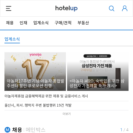
채용
인재
업계소식
구매/견적
부동산
업계소식
야놀자17주년 기념 야놀자 통합발
<야놀자 MRO, 숙박업소 위한 삼
주센터 할인 프로모션 진행
성전자 가전제품 특가 개시>
야놀자제휴점 금융혜택제공 위한 제휴 및 금융서비스 게시
울산시, 피서․행락지 주변 불법행위 19건 적발
더보기
채용
메인박스
1
/
4