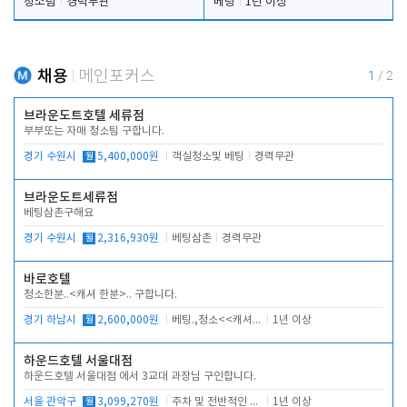
청소팀
경력무관
베팅
1년 이상
채용
메인포커스
1
/
2
브라운도트호텔 세류점
부부또는 자매 청소팀 구합니다.
경기 수원시
월
5,400,000원
객실청소및 베팅
경력무관
브라운도트세류점
베팅삼촌구해요
경기 수원시
월
2,316,930원
베팅삼촌
경력무관
바로호텔
청소한분..<캐셔 한분>.. 구합니다.
경기 하남시
월
2,600,000원
베팅.,청소<<캐셔 모셔봅니다.
1년 이상
하운드호텔 서울대점
하운드호텔 서울대점 에서 3교대 과장님 구인합니다.
서울 관악구
월
3,099,270원
주차 및 전반적인 당번업무
1년 이상