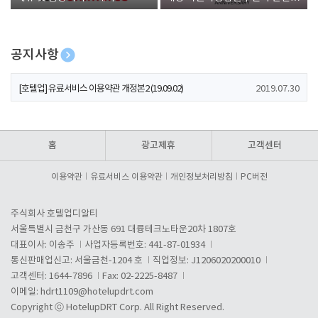
폰 증정
공지사항
[호텔업] 개인정보 처리방침 개정본1 (19.09.02)
2019.07.30
[호텔업] 유료서비스 이용약관 개정본2 (19.09.02)
2019.07.30
[호텔업] 개인정보 처리방침 개정본2 (19.09.02)
2019.07.30
홈
광고제휴
고객센터
이용약관
유료서비스 이용약관
개인정보처리방침
PC버전
주식회사 호텔업디알티
서울특별시 금천구 가산동 691 대륭테크노타운20차 1807호
대표이사: 이송주
사업자등록번호: 441-87-01934
통신판매업신고: 서울금천-1204 호
직업정보: J1206020200010
고객센터: 1644-7896
Fax: 02-2225-8487
이메일:
hdrt1109@hotelupdrt.com
Copyright ⓒ HotelupDRT Corp. All Right Reserved.