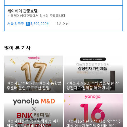
제이베이 관광호텔
수유제이베이호텔에서 청소팀 모집합니다
서울 강북구
월
5,600,000원
1년 이상
많이 본 기사
야놀자17주년 기념 야놀자 통합발
<야놀자 MRO, 숙박업소 위한 삼
주센터 할인 프로모션 진행
성전자 가전제품 특가 개시>
야놀자제휴점 금융혜택제공 위한
야놀자16주년 기념 제휴 숙박업주
제휴 및 금융서비스 게시
대상 야놀자통합발주센터 할인쿠