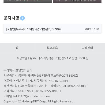
폰 증정
공지사항
[호텔업] 개인정보 처리방침 개정본1 (19.09.02)
2019.07.30
[호텔업] 유료서비스 이용약관 개정본2 (19.09.02)
2019.07.30
[호텔업] 개인정보 처리방침 개정본2 (19.09.02)
2019.07.30
홈
광고제휴
고객센터
이용약관
유료서비스 이용약관
개인정보처리방침
PC버전
주식회사 호텔업디알티
서울특별시 금천구 가산동 691 대륭테크노타운20차 1807호
대표이사: 이송주
사업자등록번호: 441-87-01934
통신판매업신고: 서울금천-1204 호
직업정보: J1206020200010
고객센터: 1644-7896
Fax: 02-2225-8487
이메일:
hdrt1109@hotelupdrt.com
Copyright ⓒ HotelupDRT Corp. All Right Reserved.