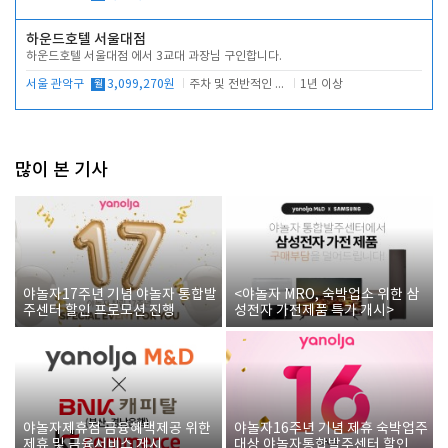
하운드호텔 서울대점
하운드호텔 서울대점 에서 3교대 과장님 구인합니다.
서울 관악구
월
3,099,270원
주차 및 전반적인 당번업무
1년 이상
많이 본 기사
야놀자17주년 기념 야놀자 통합발
<야놀자 MRO, 숙박업소 위한 삼
주센터 할인 프로모션 진행
성전자 가전제품 특가 개시>
야놀자제휴점 금융혜택제공 위한
야놀자16주년 기념 제휴 숙박업주
제휴 및 금융서비스 게시
대상 야놀자통합발주센터 할인쿠