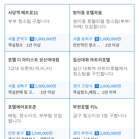
사당역 메트로21
방이동 호텔라움
부부 청소팀 구합니다
방이동 호텔라움 청소팀(부부/
자매) 모집합니다.
서울 관악구
월
5,800,000원
서울 송파구
월
5,600,000원
객실청소
1년 이상
전반적인 청소 업무(객실청소.객실정리)
1년 이상
호텔 디 아티스트 성신여대점
일산대화 라트리호텔
3교대 프론트(격,비,비)
일산 대화역 라트리호텔에서
청소팀을 구인합니다.
서울 성북구
월
2,900,000원
경기 고양시
시
2,600,000원
객실판매 및 고객응대
1년 이상
객실청소,베팅 ,
1년 이하
호텔에어포트준
부천호텔 키노
베팅, 청소이모, 부부팀 모집
급구 청소이모 1명 구합니다.
합니다.
인천 중구
월
2,500,000원
경기 부천시
월
2,800,000원