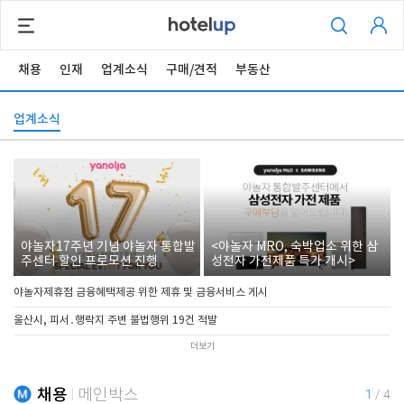
채용
인재
업계소식
구매/견적
부동산
업계소식
야놀자17주년 기념 야놀자 통합발
<야놀자 MRO, 숙박업소 위한 삼
주센터 할인 프로모션 진행
성전자 가전제품 특가 개시>
야놀자제휴점 금융혜택제공 위한 제휴 및 금융서비스 게시
울산시, 피서․행락지 주변 불법행위 19건 적발
더보기
채용
메인박스
1
/
4