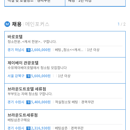
객실 및 호텔청소
경력무관
베팅
1년 이상
채용
메인포커스
1
/
2
바로호텔
청소한분..<캐셔 한분>.. 구합니다.
경기 하남시
월
2,600,000원
베팅.,청소<<캐셔 모셔봅니다.
1년 이상
제이베이 관광호텔
수유제이베이호텔에서 청소팀 모집합니다
서울 강북구
월
5,600,000원
1년 이상
브라운도트호텔 세류점
부부또는 자매 청소팀 구합니다.
경기 수원시
월
5,400,000원
객실청소및 베팅
경력무관
브라운도트세류점
베팅삼촌구해요
경기 수원시
월
2,316,930원
베팅삼촌
경력무관