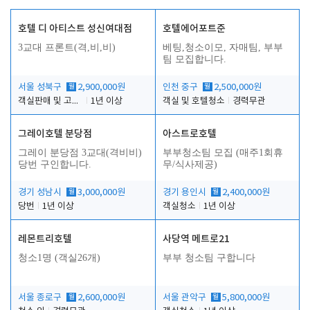
호텔 디 아티스트 성신여대점
호텔에어포트준
3교대 프론트(격,비,비)
베팅,청소이모, 자매팀, 부부
팀 모집합니다.
서울 성북구
월
2,900,000원
인천 중구
월
2,500,000원
객실판매 및 고객응대
1년 이상
객실 및 호텔청소
경력무관
그레이호텔 분당점
아스트로호텔
그레이 분당점 3교대(격비비)
부부청소팀 모집 (매주1회휴
당번 구인합니다.
무/식사제공)
경기 성남시
월
3,000,000원
경기 용인시
월
2,400,000원
당번
1년 이상
객실청소
1년 이상
레몬트리호텔
사당역 메트로21
청소1명 (객실26개)
부부 청소팀 구합니다
서울 종로구
월
2,600,000원
서울 관악구
월
5,800,000원