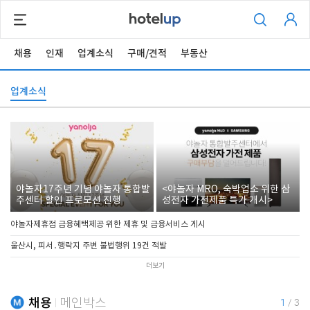
채용
인재
업계소식
구매/견적
부동산
업계소식
야놀자17주년 기념 야놀자 통합발
<야놀자 MRO, 숙박업소 위한 삼
주센터 할인 프로모션 진행
성전자 가전제품 특가 개시>
야놀자제휴점 금융혜택제공 위한 제휴 및 금융서비스 게시
울산시, 피서․행락지 주변 불법행위 19건 적발
더보기
채용
메인박스
1
/
3