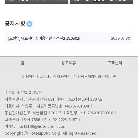
폰 증정
공지사항
[호텔업] 개인정보 처리방침 개정본1 (19.09.02)
2019.07.30
[호텔업] 유료서비스 이용약관 개정본2 (19.09.02)
2019.07.30
[호텔업] 개인정보 처리방침 개정본2 (19.09.02)
2019.07.30
홈
광고제휴
고객센터
이용약관
유료서비스 이용약관
개인정보처리방침
PC버전
주식회사 호텔업디알티
서울특별시 금천구 가산동 691 대륭테크노타운20차 1807호
대표이사: 이송주
사업자등록번호: 441-87-01934
통신판매업신고: 서울금천-1204 호
직업정보: J1206020200010
고객센터: 1644-7896
Fax: 02-2225-8487
이메일:
hdrt1109@hotelupdrt.com
Copyright ⓒ HotelupDRT Corp. All Right Reserved.