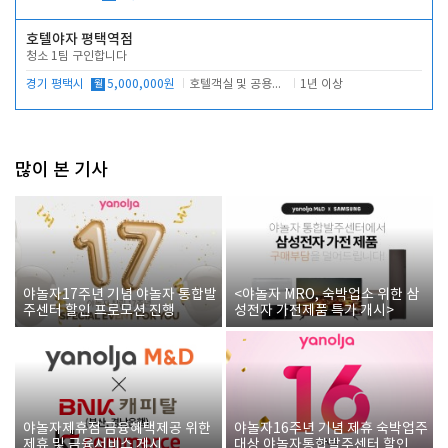
호텔야자 평택역점
청소 1팀 구인합니다
경기 평택시
월
5,000,000원
호텔객실 및 공용시설 청소 관리
1년 이상
많이 본 기사
야놀자17주년 기념 야놀자 통합발
<야놀자 MRO, 숙박업소 위한 삼
주센터 할인 프로모션 진행
성전자 가전제품 특가 개시>
야놀자제휴점 금융혜택제공 위한
야놀자16주년 기념 제휴 숙박업주
제휴 및 금융서비스 게시
대상 야놀자통합발주센터 할인쿠