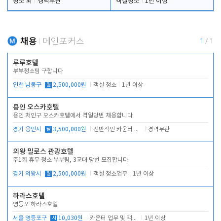
청소 외
경력무관
객실청소
1년 이상
채용
메인포커스
1
/
1
루루호텔
부부청소팀 구합니다
인천 남동구
월
2,500,000원
객실 청소
1년 이상
용인 오스카호텔
용인 처인구 오스카호텔에서 격일당번 채용합니다
경기 용인시
월
3,500,000원
전반적인 카운터 업무
경력무관
의왕 밀로스 관광호텔
주1회 휴무 청소 부부팀, 3교대 당번 모집합니다.
경기 의왕시
월
2,500,000원
객실 청소업무
1년 이상
하라스호텔
영등포 하라스호텔
서울 영등포구
시
10,030원
카운터 업무 및 객실관리(청소상태 확인, 객실판매)
1년 이상