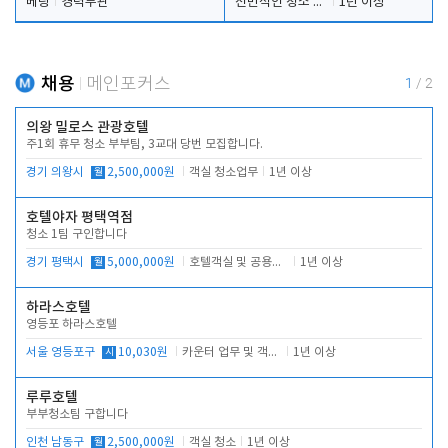
베팅
경력무관
전반적인 청소 업무(객실청소.객실정리)
1년 이상
채용
메인포커스
1
/
2
의왕 밀로스 관광호텔
주1회 휴무 청소 부부팀, 3교대 당번 모집합니다.
경기 의왕시
월
2,500,000원
객실 청소업무
1년 이상
호텔야자 평택역점
청소 1팀 구인합니다
경기 평택시
월
5,000,000원
호텔객실 및 공용시설 청소 관리
1년 이상
하라스호텔
영등포 하라스호텔
서울 영등포구
시
10,030원
카운터 업무 및 객실관리(청소상태 확인, 객실판매)
1년 이상
루루호텔
부부청소팀 구합니다
인천 남동구
월
2,500,000원
객실 청소
1년 이상