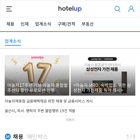
채용
인재
업계소식
구매/견적
부동산
업계소식
야놀자17주년 기념 야놀자 통합발
<야놀자 MRO, 숙박업소 위한 삼
주센터 할인 프로모션 진행
성전자 가전제품 특가 개시>
야놀자제휴점 금융혜택제공 위한 제휴 및 금융서비스 게시
울산시, 피서․행락지 주변 불법행위 19건 적발
더보기
채용
메인박스
1
/
3