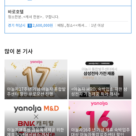
바로호텔
청소한분..<캐셔 한분>.. 구합니다.
경기 하남시
월
2,600,000원
베팅.,청소<<캐셔 모셔봅니다.
1년 이상
많이 본 기사
야놀자17주년 기념 야놀자 통합발
<야놀자 MRO, 숙박업소 위한 삼
주센터 할인 프로모션 진행
성전자 가전제품 특가 개시>
야놀자제휴점 금융혜택제공 위한
야놀자16주년 기념 제휴 숙박업주
제휴 및 금융서비스 게시
대상 야놀자통합발주센터 할인쿠