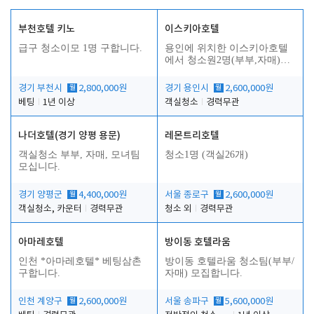
부천호텔 키노
이스키아호텔
급구 청소이모 1명 구합니다.
용인에 위치한 이스키아호텔
에서 청소원2명(부부,자매)을
모집합니다..
경기 부천시
월
2,800,000원
경기 용인시
월
2,600,000원
베팅
1년 이상
객실청소
경력무관
나더호텔(경기 양평 용문)
레몬트리호텔
객실청소 부부, 자매, 모녀팀
청소1명 (객실26개)
모십니다.
경기 양평군
월
4,400,000원
서울 종로구
월
2,600,000원
객실청소, 카운터
경력무관
청소 외
경력무관
아마레호텔
방이동 호텔라움
인천 *아마레호텔* 베팅삼촌
방이동 호텔라움 청소팀(부부/
구합니다.
자매) 모집합니다.
인천 계양구
월
2,600,000원
서울 송파구
월
5,600,000원