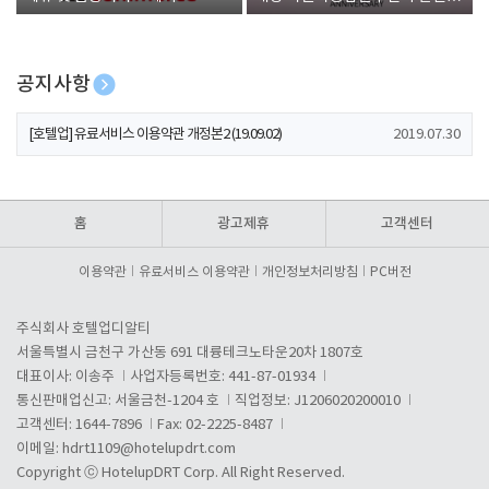
폰 증정
공지사항
[호텔업] 개인정보 처리방침 개정본1 (19.09.02)
2019.07.30
[호텔업] 유료서비스 이용약관 개정본2 (19.09.02)
2019.07.30
[호텔업] 개인정보 처리방침 개정본2 (19.09.02)
2019.07.30
홈
광고제휴
고객센터
이용약관
유료서비스 이용약관
개인정보처리방침
PC버전
주식회사 호텔업디알티
서울특별시 금천구 가산동 691 대륭테크노타운20차 1807호
대표이사: 이송주
사업자등록번호: 441-87-01934
통신판매업신고: 서울금천-1204 호
직업정보: J1206020200010
고객센터: 1644-7896
Fax: 02-2225-8487
이메일:
hdrt1109@hotelupdrt.com
Copyright ⓒ HotelupDRT Corp. All Right Reserved.