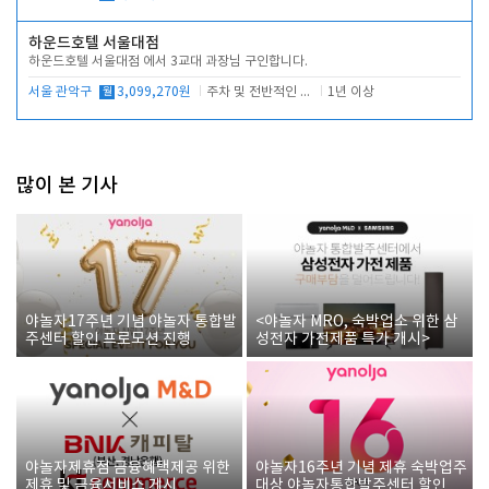
하운드호텔 서울대점
하운드호텔 서울대점 에서 3교대 과장님 구인합니다.
서울 관악구
월
3,099,270원
주차 및 전반적인 당번업무
1년 이상
많이 본 기사
야놀자17주년 기념 야놀자 통합발
<야놀자 MRO, 숙박업소 위한 삼
주센터 할인 프로모션 진행
성전자 가전제품 특가 개시>
야놀자제휴점 금융혜택제공 위한
야놀자16주년 기념 제휴 숙박업주
제휴 및 금융서비스 게시
대상 야놀자통합발주센터 할인쿠