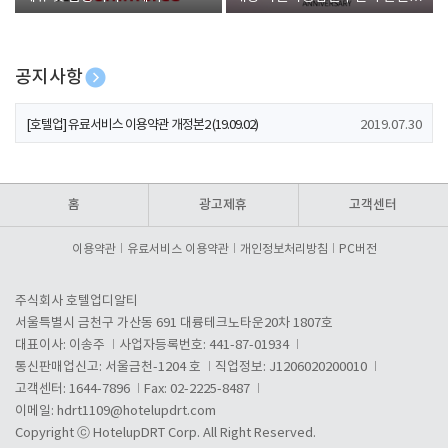
폰 증정
공지사항
[호텔업] 개인정보 처리방침 개정본1 (19.09.02)
2019.07.30
[호텔업] 유료서비스 이용약관 개정본2 (19.09.02)
2019.07.30
[호텔업] 개인정보 처리방침 개정본2 (19.09.02)
2019.07.30
홈
광고제휴
고객센터
이용약관
유료서비스 이용약관
개인정보처리방침
PC버전
주식회사 호텔업디알티
서울특별시 금천구 가산동 691 대륭테크노타운20차 1807호
대표이사: 이송주
사업자등록번호: 441-87-01934
통신판매업신고: 서울금천-1204 호
직업정보: J1206020200010
고객센터: 1644-7896
Fax: 02-2225-8487
이메일:
hdrt1109@hotelupdrt.com
Copyright ⓒ HotelupDRT Corp. All Right Reserved.