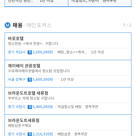
전반적인 당번업무
1년 이상
객실청소, 카운터
경력무관
채용
메인포커스
1
/
2
바로호텔
청소한분..<캐셔 한분>.. 구합니다.
경기 하남시
월
2,600,000원
베팅.,청소<<캐셔 모셔봅니다.
1년 이상
제이베이 관광호텔
수유제이베이호텔에서 청소팀 모집합니다
서울 강북구
월
5,600,000원
1년 이상
브라운도트호텔 세류점
부부또는 자매 청소팀 구합니다.
경기 수원시
월
5,400,000원
객실청소및 베팅
경력무관
브라운도트세류점
베팅삼촌구해요
경기 수원시
월
2,316,930원
베팅삼촌
경력무관