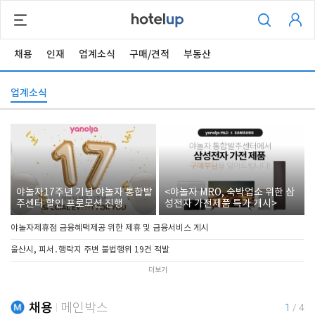
채용
인재
업계소식
구매/견적
부동산
업계소식
야놀자17주년 기념 야놀자 통합발
<야놀자 MRO, 숙박업소 위한 삼
주센터 할인 프로모션 진행
성전자 가전제품 특가 개시>
야놀자제휴점 금융혜택제공 위한 제휴 및 금융서비스 게시
울산시, 피서․행락지 주변 불법행위 19건 적발
더보기
채용
메인박스
1
/
4