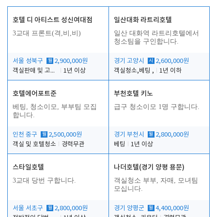
호텔 디 아티스트 성신여대점
일산대화 라트리호텔
3교대 프론트(격,비,비)
일산 대화역 라트리호텔에서
청소팀을 구인합니다.
서울 성북구
월
2,900,000원
경기 고양시
시
2,600,000원
객실판매 및 고객응대
1년 이상
객실청소,베팅 ,
1년 이하
호텔에어포트준
부천호텔 키노
베팅, 청소이모, 부부팀 모집
급구 청소이모 1명 구합니다.
합니다.
인천 중구
월
2,500,000원
경기 부천시
월
2,800,000원
객실 및 호텔청소
경력무관
베팅
1년 이상
스타일호텔
나더호텔(경기 양평 용문)
3교대 당번 구합니다.
객실청소 부부, 자매, 모녀팀
모십니다.
서울 서초구
월
2,800,000원
경기 양평군
월
4,400,000원