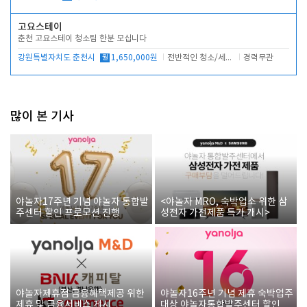
고요스테이
춘천 고요스테이 청소팀 한분 모십니다
강원특별자치도 춘천시
월
1,650,000원
전반적인 청소/세탁업무
경력무관
많이 본 기사
야놀자17주년 기념 야놀자 통합발
<야놀자 MRO, 숙박업소 위한 삼
주센터 할인 프로모션 진행
성전자 가전제품 특가 개시>
야놀자제휴점 금융혜택제공 위한
야놀자16주년 기념 제휴 숙박업주
제휴 및 금융서비스 게시
대상 야놀자통합발주센터 할인쿠