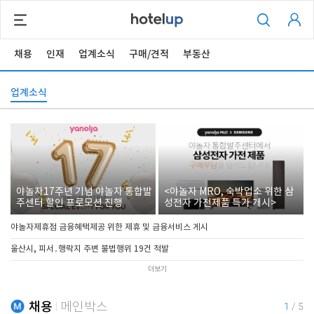
채용
인재
업계소식
구매/견적
부동산
업계소식
야놀자17주년 기념 야놀자 통합발
<야놀자 MRO, 숙박업소 위한 삼
주센터 할인 프로모션 진행
성전자 가전제품 특가 개시>
야놀자제휴점 금융혜택제공 위한 제휴 및 금융서비스 게시
울산시, 피서․행락지 주변 불법행위 19건 적발
더보기
채용
메인박스
1
/
5