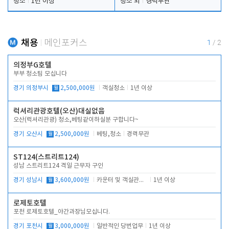
청소
1년 이상
청소 외
경력무관
채용
메인포커스
1
/
2
의정부G호텔
부부 청소팀 모십니다
경기 의정부시
월
2,500,000원
객실청소
1년 이상
럭셔리관광호텔(오산)대실없음
오산(럭셔리관광) 청소,베팅같이하실분 구합니다~
경기 오산시
월
2,500,000원
베팅,청소
경력무관
ST124(스트리트124)
성남 스트리트124 격일 근무자 구인
경기 성남시
월
3,600,000원
카운터 및 객실관리 전반
1년 이상
로제토호텔
포천 로제토호텔_야간과장님모십니다.
경기 포천시
월
3,000,000원
일반적인 당번업무
1년 이상