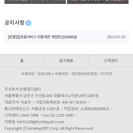
폰 증정
공지사항
[호텔업] 개인정보 처리방침 개정본1 (19.09.02)
2019.07.30
[호텔업] 유료서비스 이용약관 개정본2 (19.09.02)
2019.07.30
[호텔업] 개인정보 처리방침 개정본2 (19.09.02)
2019.07.30
홈
광고제휴
고객센터
이용약관
유료서비스 이용약관
개인정보처리방침
PC버전
주식회사 호텔업디알티
서울특별시 금천구 가산동 691 대륭테크노타운20차 1807호
대표이사: 이송주
사업자등록번호: 441-87-01934
통신판매업신고: 서울금천-1204 호
직업정보: J1206020200010
고객센터: 1644-7896
Fax: 02-2225-8487
이메일:
hdrt1109@hotelupdrt.com
Copyright ⓒ HotelupDRT Corp. All Right Reserved.