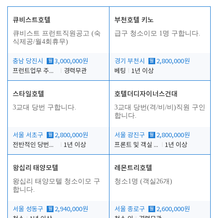
큐비스트호텔
부천호텔 키노
큐비스트 프런트직원공고 (숙
급구 청소이모 1명 구합니다.
식제공/월4회휴무)
충남 당진시
월
3,000,000원
경기 부천시
월
2,800,000원
프런트업무 주간, 야간
경력무관
베팅
1년 이상
스타일호텔
호텔더디자이너스건대
3교대 당번 구합니다.
3교대 당번(격/비/비)직원 구인
합니다.
서울 서초구
월
2,800,000원
서울 광진구
월
2,800,000원
전반적인 당번업무
1년 이상
프론트 및 객실 유지 보수 업무
1년 이상
왕십리 태양모텔
레몬트리호텔
왕십리 태양모텔 청소이모 구
청소1명 (객실26개)
합니다.
서울 성동구
월
2,940,000원
서울 종로구
월
2,600,000원