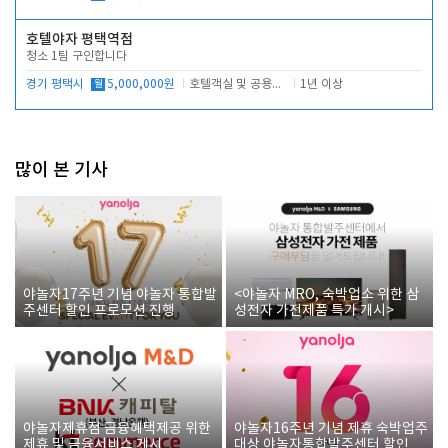
호텔야자 평택역점
청소 1팀 구인합니다
경기 평택시
월
5,000,000원
호텔객실 및 공용시설 청소 관리
1년 이상
많이 본 기사
야놀자17주년 기념 야놀자 통합발
<야놀자 MRO, 숙박업소 위한 삼
주센터 할인 프로모션 진행
성전자 가전제품 특가 개시>
야놀자제휴점 금융혜택제공 위한
야놀자16주년 기념 제휴 숙박업주
제휴 및 금융서비스 게시
대상 야놀자통합발주센터 할인쿠