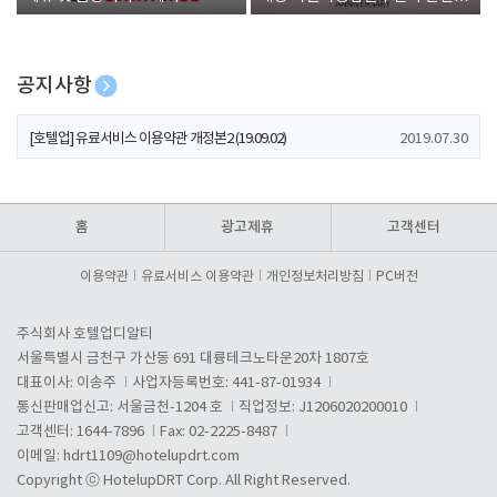
폰 증정
공지사항
[호텔업] 개인정보 처리방침 개정본1 (19.09.02)
2019.07.30
[호텔업] 유료서비스 이용약관 개정본2 (19.09.02)
2019.07.30
[호텔업] 개인정보 처리방침 개정본2 (19.09.02)
2019.07.30
홈
광고제휴
고객센터
이용약관
유료서비스 이용약관
개인정보처리방침
PC버전
주식회사 호텔업디알티
서울특별시 금천구 가산동 691 대륭테크노타운20차 1807호
대표이사: 이송주
사업자등록번호: 441-87-01934
통신판매업신고: 서울금천-1204 호
직업정보: J1206020200010
고객센터: 1644-7896
Fax: 02-2225-8487
이메일:
hdrt1109@hotelupdrt.com
Copyright ⓒ HotelupDRT Corp. All Right Reserved.