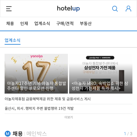
채용
인재
업계소식
구매/견적
부동산
업계소식
야놀자17주년 기념 야놀자 통합발
<야놀자 MRO, 숙박업소 위한 삼
주센터 할인 프로모션 진행
성전자 가전제품 특가 개시>
야놀자제휴점 금융혜택제공 위한 제휴 및 금융서비스 게시
울산시, 피서․행락지 주변 불법행위 19건 적발
더보기
채용
메인박스
1
/
3