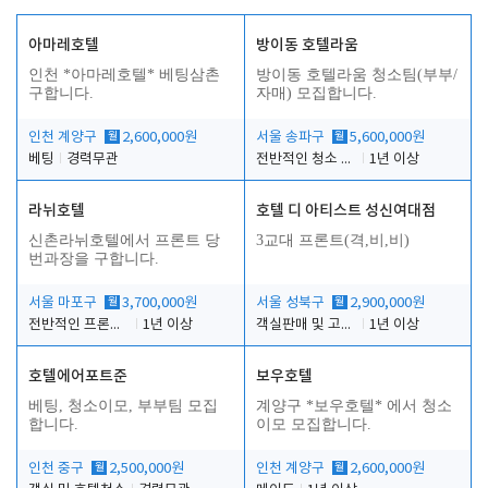
아마레호텔
방이동 호텔라움
인천 *아마레호텔* 베팅삼촌
방이동 호텔라움 청소팀(부부/
구합니다.
자매) 모집합니다.
인천 계양구
월
2,600,000원
서울 송파구
월
5,600,000원
베팅
경력무관
전반적인 청소 업무(객실청소.객실정리)
1년 이상
라뉘호텔
호텔 디 아티스트 성신여대점
신촌라뉘호텔에서 프론트 당
3교대 프론트(격,비,비)
번과장을 구합니다.
서울 마포구
월
3,700,000원
서울 성북구
월
2,900,000원
전반적인 프론트 당번업무
1년 이상
객실판매 및 고객응대
1년 이상
호텔에어포트준
보우호텔
베팅, 청소이모, 부부팀 모집
계양구 *보우호텔* 에서 청소
합니다.
이모 모집합니다.
인천 중구
월
2,500,000원
인천 계양구
월
2,600,000원