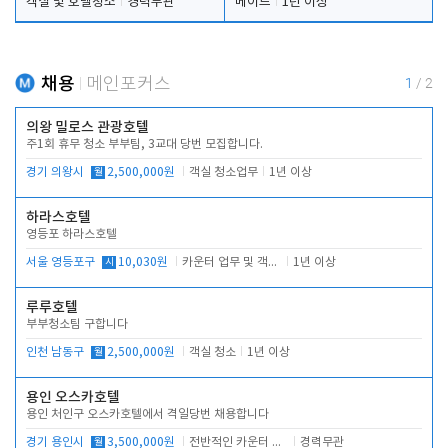
객실 및 호텔청소
경력무관
메이드
1년 이상
채용
메인포커스
1
/
2
의왕 밀로스 관광호텔
주1회 휴무 청소 부부팀, 3교대 당번 모집합니다.
경기 의왕시
월
2,500,000원
객실 청소업무
1년 이상
하라스호텔
영등포 하라스호텔
서울 영등포구
시
10,030원
카운터 업무 및 객실관리(청소상태 확인, 객실판매)
1년 이상
루루호텔
부부청소팀 구합니다
인천 남동구
월
2,500,000원
객실 청소
1년 이상
용인 오스카호텔
용인 처인구 오스카호텔에서 격일당번 채용합니다
경기 용인시
월
3,500,000원
전반적인 카운터 업무
경력무관