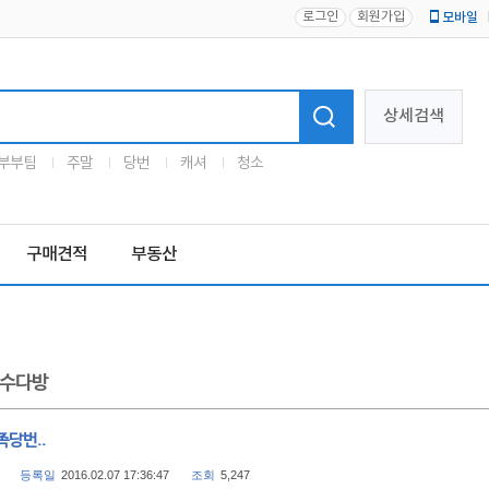
로그인
회원가입
모바일
로고
상세검색
부부팀
주말
당번
캐셔
청소
구매견적
부동산
수다방
족당번..
등록일
2016.02.07 17:36:47
조회
5,247