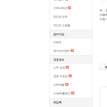
가위바위보
뚜..
모텔쪽
포인트 순위
아참 
포인트 쇼핑몰
참여마당
이벤트
매거진이벤트
경영정보
노무 상담
경영 자료실
소액매물
시세/매출정보
취업톡