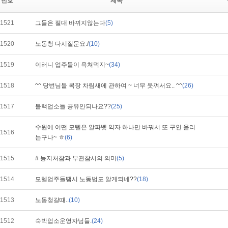
번호
제목
1521
그들은 절대 바뀌지않는다
(5)
1520
노동청 다시질문요./
(10)
1519
이러니 업주들이 욕쳐먹지~
(34)
1518
^^ 당번님들 복장 차림새에 관하여 ~ 너무 웃껴서요.. ^^
(26)
1517
블랙업소들 공유안되나요??
(25)
수원에 어떤 모텔은 알파벳 약자 하나만 바꿔서 또 구인 올리
1516
는구나~ ㅎ
(6)
1515
# 능지처참과 부관참시의 의미
(5)
1514
모텔업주들땜시 노동법도 알게되네??
(18)
1513
노동청갈때..
(10)
1512
숙박업소운영자님들.
(24)