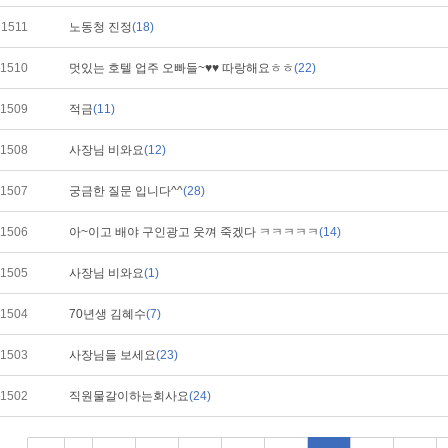
1511
노동청 진정
(18)
1510
멋있는 호텔 업주 오빠들~♥♥ 따랑해요ㅎㅎ
(22)
1509
적금
(11)
1508
사장님 비와요
(12)
1507
궁금한 질문 입니다^^
(28)
1506
아~이고 배야 구인광고 웃껴 죽겠다 ㅋㅋㅋㅋㅋ
(14)
1505
사장님 비와요
(1)
1504
70년생 김혜수
(7)
1503
사장님들 보세요
(23)
1502
직원물갈이하는회사요
(24)