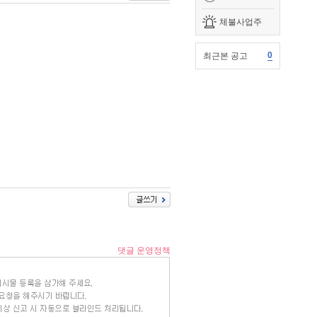
체불사업주
0
최근본 공고