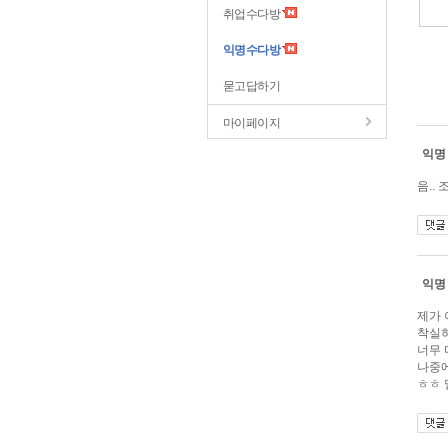
취업수다방
익명수다방
묻고답하기
마이페이지