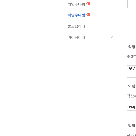
취업수다방
익명수다방
묻고답하기
마이페이지