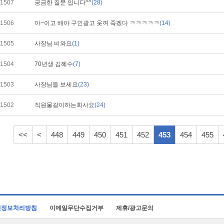
1507
궁금한 질문 입니다^^
(28)
1506
아~이고 배야 구인광고 웃껴 죽겠다 ㅋㅋㅋㅋㅋ
(14)
1505
사장님 비와요
(1)
1504
70년생 김혜수
(7)
1503
사장님들 보세요
(23)
1502
직원물갈이하는회사요
(24)
<<
<
448
449
450
451
452
453
454
455
인정보처리방침
이메일무단수집거부
제휴/광고문의