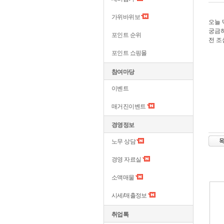
가위바위보
오늘 
궁금하
포인트 순위
전 조
포인트 쇼핑몰
참여마당
이벤트
매거진이벤트
경영정보
노무 상담
경영 자료실
소액매물
시세/매출정보
취업톡