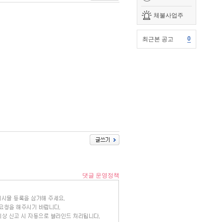
체불사업주
0
최근본 공고