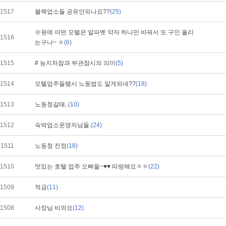
1517
블랙업소들 공유안되나요??
(25)
수원에 어떤 모텔은 알파벳 약자 하나만 바꿔서 또 구인 올리
1516
는구나~ ㅎ
(6)
1515
# 능지처참과 부관참시의 의미
(5)
1514
모텔업주들땜시 노동법도 알게되네??
(18)
1513
노동청갈때..
(10)
1512
숙박업소운영자님들.
(24)
1511
노동청 진정
(18)
1510
멋있는 호텔 업주 오빠들~♥♥ 따랑해요ㅎㅎ
(22)
1509
적금
(11)
1508
사장님 비와요
(12)