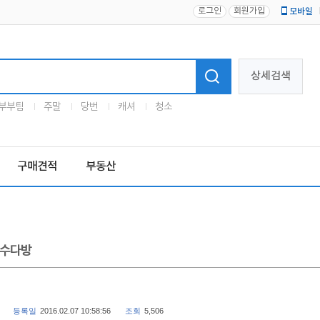
로그인
회원가입
모바일
로고
상세검색
부부팀
주말
당번
캐셔
청소
구매견적
부동산
수다방
등록일
2016.02.07 10:58:56
조회
5,506