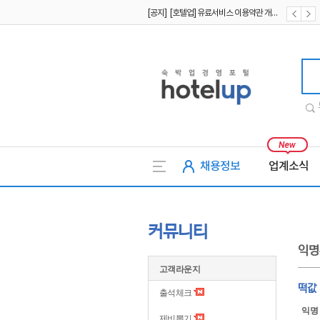
[공지] [호텔업] 유료서비스 이용약관 개정본2 (19.09.02)
[공지] [호텔업] 개인정보 처리방침 개정본2 (19.09.02)
호텔업
채용정보
업계소식
커뮤니티
익명
고객라운지
떡값
출석체크
익명
제비뽑기