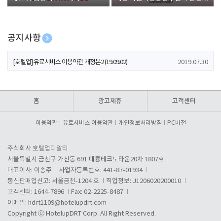
폰 증정
공지사항
[호텔업] 개인정보 처리방침 개정본1 (19.09.02)
2019.07.30
[호텔업] 유료서비스 이용약관 개정본2 (19.09.02)
2019.07.30
[호텔업] 개인정보 처리방침 개정본2 (19.09.02)
2019.07.30
홈
광고제휴
고객센터
이용약관
유료서비스 이용약관
개인정보처리방침
PC버전
주식회사 호텔업디알티
서울특별시 금천구 가산동 691 대륭테크노타운20차 1807호
대표이사: 이송주
사업자등록번호: 441-87-01934
통신판매업신고: 서울금천-1204 호
직업정보: J1206020200010
고객센터: 1644-7896
Fax: 02-2225-8487
이메일:
hdrt1109@hotelupdrt.com
Copyright ⓒ HotelupDRT Corp. All Right Reserved.