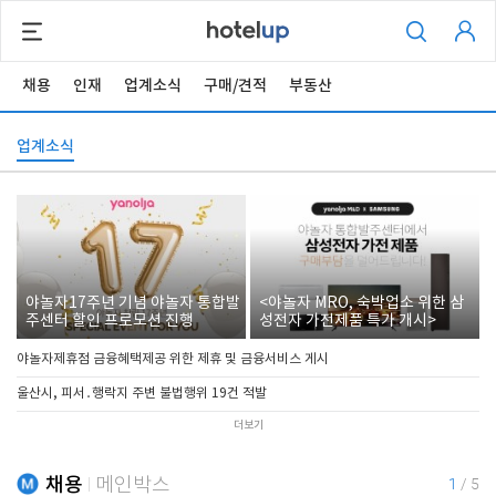
채용
인재
업계소식
구매/견적
부동산
업계소식
야놀자17주년 기념 야놀자 통합발
<야놀자 MRO, 숙박업소 위한 삼
주센터 할인 프로모션 진행
성전자 가전제품 특가 개시>
야놀자제휴점 금융혜택제공 위한 제휴 및 금융서비스 게시
울산시, 피서․행락지 주변 불법행위 19건 적발
더보기
채용
메인박스
1
/
5