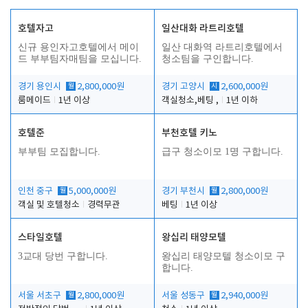
호텔자고
일산대화 라트리호텔
신규 용인자고호텔에서 메이
일산 대화역 라트리호텔에서
드 부부팀자매팀을 모십니다.
청소팀을 구인합니다.
경기 용인시
월
2,800,000원
경기 고양시
시
2,600,000원
룸메이드
1년 이상
객실청소,베팅 ,
1년 이하
호텔준
부천호텔 키노
부부팀 모집합니다.
급구 청소이모 1명 구합니다.
인천 중구
월
5,000,000원
경기 부천시
월
2,800,000원
객실 및 호텔청소
경력무관
베팅
1년 이상
스타일호텔
왕십리 태양모텔
3교대 당번 구합니다.
왕십리 태양모텔 청소이모 구
합니다.
서울 서초구
월
2,800,000원
서울 성동구
월
2,940,000원