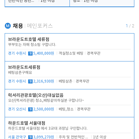
전반적인 당번업무
1년 이상
청소
1년 이상
채용
메인포커스
1
/
2
브라운도트호텔 세류점
부부또는 자매 청소팀 구합니다.
경기 수원시
월
5,400,000원
객실청소및 베팅
경력무관
브라운도트세류점
베팅삼촌구해요
경기 수원시
월
2,316,930원
베팅삼촌
경력무관
럭셔리관광호텔(오산)대실없음
오산(럭셔리관광) 청소,베팅같이하실분 구합니다~
경기 오산시
월
2,500,000원
베팅,청소
경력무관
하운드호텔 서울대점
하운드호텔 서울대점 에서 3교대 과장님 구인합니다.
서울 관악구
월
3,099,270원
주차 및 전반적인 당번업무
1년 이상