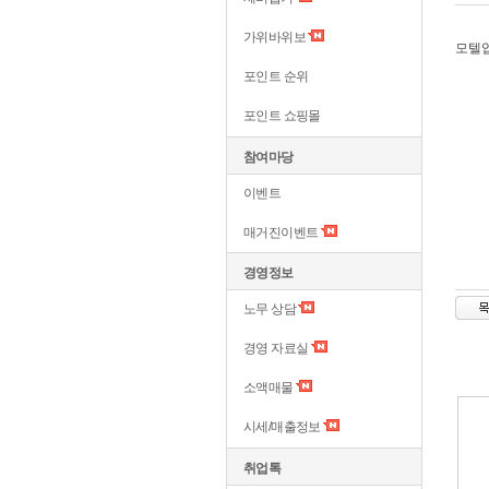
가위바위보
모텔업
포인트 순위
포인트 쇼핑몰
참여마당
이벤트
매거진이벤트
경영정보
노무 상담
경영 자료실
소액매물
시세/매출정보
취업톡