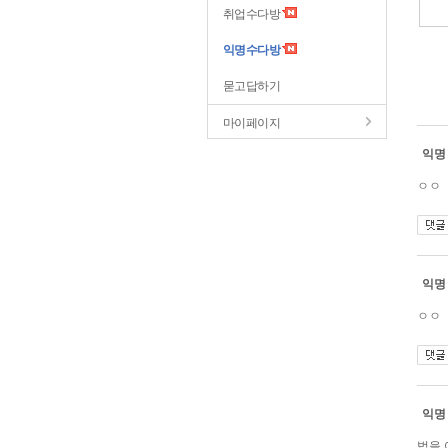
취업수다방
익명수다방
묻고답하기
마이페이지