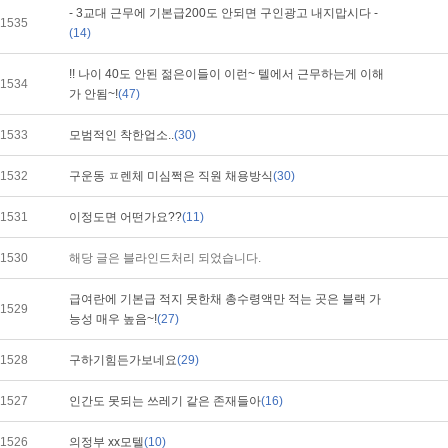
- 3교대 근무에 기본급200도 안되면 구인광고 내지맙시다 -
1535
(14)
!! 나이 40도 안된 젊은이들이 이런~ 텔에서 근무하는게 이해
1534
가 안됨~!
(47)
1533
모범적인 착한업소..
(30)
1532
구운동 ㅍ렌체 미심쩍은 직원 채용방식
(30)
1531
이정도면 어떤가요??
(11)
1530
해당 글은 블라인드처리 되었습니다.
급여란에 기본급 적지 못한채 총수령액만 적는 곳은 블랙 가
1529
능성 매우 높음~!
(27)
1528
구하기힘든가보네요
(29)
1527
인간도 못되는 쓰레기 같은 존재들아
(16)
1526
의정부 xx모텔
(10)