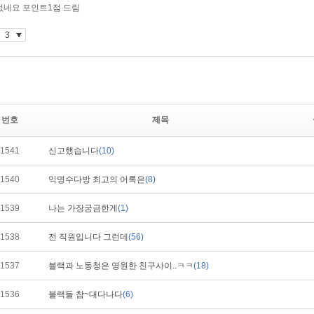
번호
제목
1541
신고했습니다
(10)
1540
익명수다방 최고의 어록은
(8)
1539
나는 가장궁금한게
(1)
1538
전 직원입니다 그런데
(56)
1537
블랙과 노동청은 영원한 친구사이..ㅋㅋ
(18)
1536
블랙들 참~대다나다
(6)