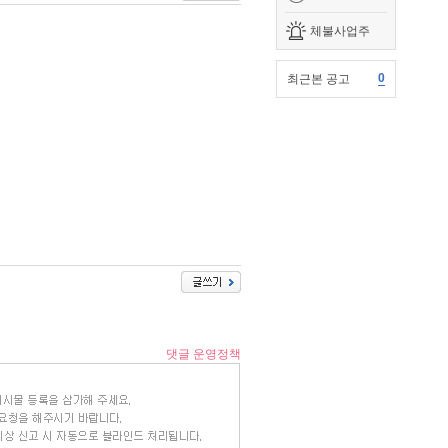
체불사업주
0
최근본 공고