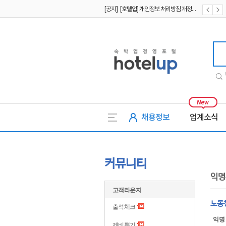
[공지] [호텔업] 유료서비스 이용약관 개정본2 (19.09.02)
[공지] [호텔업] 개인정보 처리방침 개정본2 (19.09.02)
호텔업
채용정보
업계소식
커뮤니티
익명
고객라운지
노동
출석체크
익명
제비뽑기