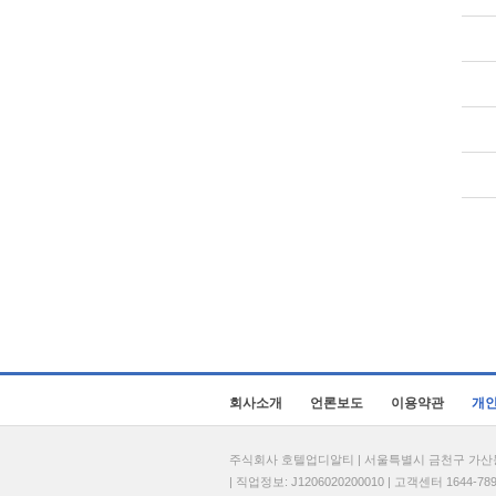
회사소개
언론보도
이용약관
개
주식회사 호텔업디알티 | 서울특별시 금천구 가산동 69
| 직업정보: J1206020200010 | 고객센터 1644-7896 