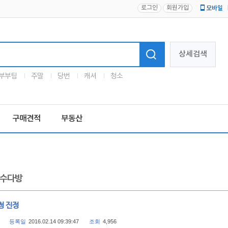
로그인
회원가입
모바일
로고
상세검색
부부팀
주말
당번
캐셔
청소
구매견적
부동산
수다방
청 진정
등록일
2016.02.14 09:39:47
조회
4,956