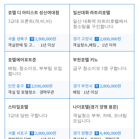
호텔 디 아티스트 성신여대점
일산대화 라트리호텔
3교대 프론트(격,비,비)
일산 대화역 라트리호텔에서
청소팀을 구인합니다.
서울 성북구
월
2,900,000원
경기 고양시
시
2,600,000원
객실판매 및 고객응대
1년 이상
객실청소,베팅 ,
1년 이하
호텔에어포트준
부천호텔 키노
베팅, 청소이모, 부부팀 모집
급구 청소이모 1명 구합니다.
합니다.
인천 중구
월
2,500,000원
경기 부천시
월
2,800,000원
객실 및 호텔청소
경력무관
베팅
1년 이상
스타일호텔
나더호텔(경기 양평 용문)
3교대 당번 구합니다.
객실청소 부부, 자매, 모녀팀
모십니다.
서울 서초구
월
2,800,000원
경기 양평군
월
4,400,000원