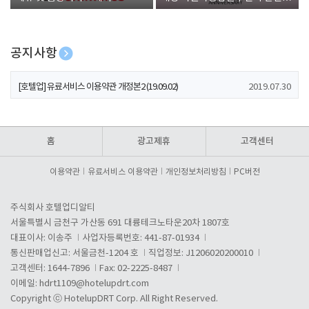
폰 증정
공지사항
[호텔업] 개인정보 처리방침 개정본1 (19.09.02)
2019.07.30
[호텔업] 유료서비스 이용약관 개정본2 (19.09.02)
2019.07.30
[호텔업] 개인정보 처리방침 개정본2 (19.09.02)
2019.07.30
홈
광고제휴
고객센터
이용약관
유료서비스 이용약관
개인정보처리방침
PC버전
주식회사 호텔업디알티
서울특별시 금천구 가산동 691 대륭테크노타운20차 1807호
대표이사: 이송주
사업자등록번호: 441-87-01934
통신판매업신고: 서울금천-1204 호
직업정보: J1206020200010
고객센터: 1644-7896
Fax: 02-2225-8487
이메일:
hdrt1109@hotelupdrt.com
Copyright ⓒ HotelupDRT Corp. All Right Reserved.