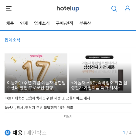
채용
인재
업계소식
구매/견적
부동산
업계소식
야놀자17주년 기념 야놀자 통합발
<야놀자 MRO, 숙박업소 위한 삼
주센터 할인 프로모션 진행
성전자 가전제품 특가 개시>
야놀자제휴점 금융혜택제공 위한 제휴 및 금융서비스 게시
울산시, 피서․행락지 주변 불법행위 19건 적발
더보기
채용
메인박스
1
/
4