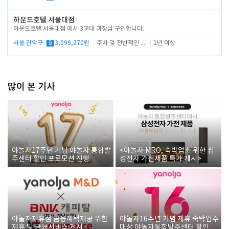
하운드호텔 서울대점
하운드호텔 서울대점 에서 3교대 과장님 구인합니다.
서울 관악구
월
3,099,270원
주차 및 전반적인 당번업무
1년 이상
많이 본 기사
야놀자17주년 기념 야놀자 통합발
<야놀자 MRO, 숙박업소 위한 삼
주센터 할인 프로모션 진행
성전자 가전제품 특가 개시>
야놀자제휴점 금융혜택제공 위한
야놀자16주년 기념 제휴 숙박업주
제휴 및 금융서비스 게시
대상 야놀자통합발주센터 할인쿠