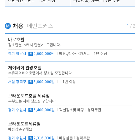
전반적인 당번업무
1년 이상
객실청소, 카운터
경력무관
채용
메인포커스
1
/
2
바로호텔
청소한분..<캐셔 한분>.. 구합니다.
경기 하남시
월
2,600,000원
베팅.,청소<<캐셔 모셔봅니다.
1년 이상
제이베이 관광호텔
수유제이베이호텔에서 청소팀 모집합니다
서울 강북구
월
5,600,000원
1년 이상
브라운도트호텔 세류점
부부또는 자매 청소팀 구합니다.
경기 수원시
월
5,400,000원
객실청소및 베팅
경력무관
브라운도트세류점
베팅삼촌구해요
경기 수원시
월
2,316,930원
베팅삼촌
경력무관