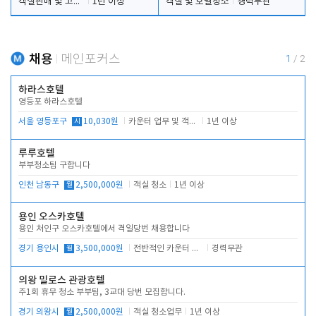
객실판매 및 고객응대
1년 이상
객실 및 호텔청소
경력무관
채용
메인포커스
1
/
2
하라스호텔
영등포 하라스호텔
서울 영등포구
시
10,030원
카운터 업무 및 객실관리(청소상태 확인, 객실판매)
1년 이상
루루호텔
부부청소팀 구합니다
인천 남동구
월
2,500,000원
객실 청소
1년 이상
용인 오스카호텔
용인 처인구 오스카호텔에서 격일당번 채용합니다
경기 용인시
월
3,500,000원
전반적인 카운터 업무
경력무관
의왕 밀로스 관광호텔
주1회 휴무 청소 부부팀, 3교대 당번 모집합니다.
경기 의왕시
월
2,500,000원
객실 청소업무
1년 이상