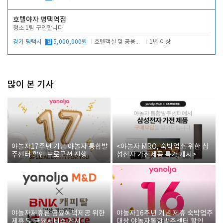
호텔야자 평택역점
청소 1팀 구인합니다
경기 평택시
월
5,000,000원
호텔객실 및 공용시설 청소 관리
1년 이상
많이 본 기사
야놀자17주년 기념 야놀자 통합발
<야놀자 MRO, 숙박업소 위한 삼
주센터 할인 프로모션 진행
성전자 가전제품 특가 개시>
야놀자제휴점 금융혜택제공 위한
야놀자16주년 기념 제휴 숙박업주
제휴 및 금융서비스 게시
대상 야놀자통합발주센터 할인쿠