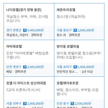
나더호텔(경기 양평 용문)
레몬트리호텔
객실청소 부부, 자매, 모녀팀
청소1명 (객실26개)
모십니다.
경기 양평군
월
4,400,000원
서울 종로구
월
2,600,000원
객실청소, 카운터
경력무관
청소 외
경력무관
아마레호텔
방이동 호텔라움
인천 *아마레호텔* 베팅삼촌
방이동 호텔라움 청소팀(부부/
구합니다.
자매) 모집합니다.
인천 계양구
월
2,600,000원
서울 송파구
월
5,600,000원
베팅
경력무관
전반적인 청소 업무(객실청소.객실정리)
1년 이상
호텔 디 아티스트 성신여대점
호텔에어포트준
3교대 프론트(격,비,비)
베팅, 청소이모, 부부팀 모집
합니다.
서울 성북구
월
2,900,000원
인천 중구
월
2,500,000원