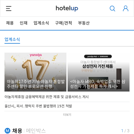
채용
인재
업계소식
구매/견적
부동산
업계소식
야놀자17주년 기념 야놀자 통합발
<야놀자 MRO, 숙박업소 위한 삼
주센터 할인 프로모션 진행
성전자 가전제품 특가 개시>
야놀자제휴점 금융혜택제공 위한 제휴 및 금융서비스 게시
울산시, 피서․행락지 주변 불법행위 19건 적발
더보기
채용
메인박스
1
/
3