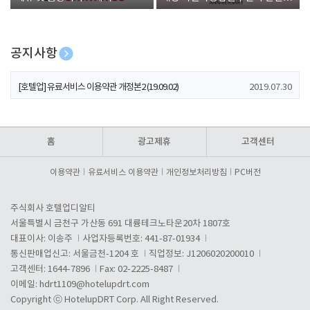
폰 증정
공지사항
[호텔업] 개인정보 처리방침 개정본1 (19.09.02)
2019.07.30
[호텔업] 유료서비스 이용약관 개정본2 (19.09.02)
2019.07.30
[호텔업] 개인정보 처리방침 개정본2 (19.09.02)
2019.07.30
홈
광고제휴
고객센터
이용약관
유료서비스 이용약관
개인정보처리방침
PC버전
주식회사 호텔업디알티
서울특별시 금천구 가산동 691 대륭테크노타운20차 1807호
대표이사: 이송주
사업자등록번호: 441-87-01934
통신판매업신고: 서울금천-1204 호
직업정보: J1206020200010
고객센터: 1644-7896
Fax: 02-2225-8487
이메일:
hdrt1109@hotelupdrt.com
Copyright ⓒ HotelupDRT Corp. All Right Reserved.