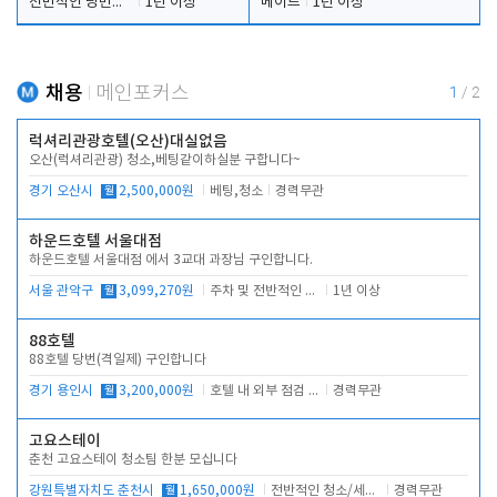
전반적인 당번업무
1년 이상
메이드
1년 이상
채용
메인포커스
1
/
2
럭셔리관광호텔(오산)대실없음
오산(럭셔리관광) 청소,베팅같이하실분 구합니다~
경기 오산시
월
2,500,000원
베팅,청소
경력무관
하운드호텔 서울대점
하운드호텔 서울대점 에서 3교대 과장님 구인합니다.
서울 관악구
월
3,099,270원
주차 및 전반적인 당번업무
1년 이상
88호텔
88호텔 당번(격일제) 구인합니다
경기 용인시
월
3,200,000원
호텔 내 외부 점검 및 프런트 운영
경력무관
고요스테이
춘천 고요스테이 청소팀 한분 모십니다
강원특별자치도 춘천시
월
1,650,000원
전반적인 청소/세탁업무
경력무관