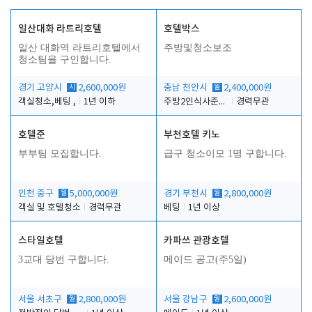
일산대화 라트리호텔
호텔박스
일산 대화역 라트리호텔에서
주방및청소보조
청소팀을 구인합니다.
경기 고양시
시
2,600,000원
충남 천안시
월
2,400,000원
객실청소,베팅 ,
1년 이하
주방2인식사준비및청소린렌보조
경력무관
호텔준
부천호텔 키노
부부팀 모집합니다.
급구 청소이모 1명 구합니다.
인천 중구
월
5,000,000원
경기 부천시
월
2,800,000원
객실 및 호텔청소
경력무관
베팅
1년 이상
스타일호텔
카파쓰 관광호텔
3교대 당번 구합니다.
메이드 공고(주5일)
서울 서초구
월
2,800,000원
서울 강남구
월
2,600,000원