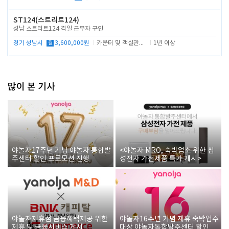
ST124(스트리트124)
성남 스트리트124 격일 근무자 구인
경기 성남시
월
3,600,000원
카운터 및 객실관리 전반
1년 이상
많이 본 기사
야놀자17주년 기념 야놀자 통합발
<야놀자 MRO, 숙박업소 위한 삼
주센터 할인 프로모션 진행
성전자 가전제품 특가 개시>
야놀자제휴점 금융혜택제공 위한
야놀자16주년 기념 제휴 숙박업주
제휴 및 금융서비스 게시
대상 야놀자통합발주센터 할인쿠