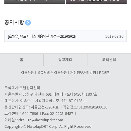
폰 증정
공지사항
[호텔업] 개인정보 처리방침 개정본1 (19.09.02)
2019.07.30
[호텔업] 유료서비스 이용약관 개정본2 (19.09.02)
2019.07.30
[호텔업] 개인정보 처리방침 개정본2 (19.09.02)
2019.07.30
홈
광고제휴
고객센터
이용약관
유료서비스 이용약관
개인정보처리방침
PC버전
주식회사 호텔업디알티
서울특별시 금천구 가산동 691 대륭테크노타운20차 1807호
대표이사: 이송주
사업자등록번호: 441-87-01934
통신판매업신고: 서울금천-1204 호
직업정보: J1206020200010
고객센터: 1644-7896
Fax: 02-2225-8487
이메일:
hdrt1109@hotelupdrt.com
Copyright ⓒ HotelupDRT Corp. All Right Reserved.