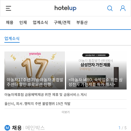
채용
인재
업계소식
구매/견적
부동산
업계소식
야놀자17주년 기념 야놀자 통합발
<야놀자 MRO, 숙박업소 위한 삼
주센터 할인 프로모션 진행
성전자 가전제품 특가 개시>
야놀자제휴점 금융혜택제공 위한 제휴 및 금융서비스 게시
울산시, 피서․행락지 주변 불법행위 19건 적발
더보기
채용
메인박스
1
/
5