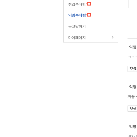
취업수다방
익명수다방
묻고답하기
마이페이지