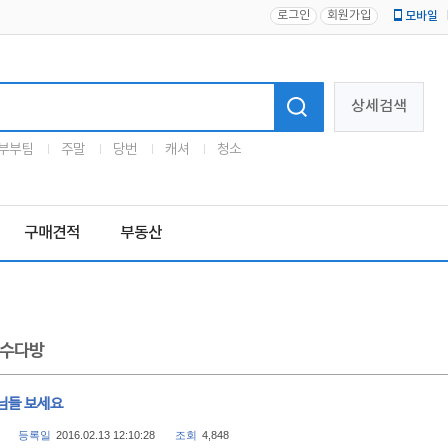
로그인
회원가입
모바일
로고
상세검색
부부팀
주말
당번
캐셔
청소
구매견적
부동산
수다방
님들 보세요
등록일
2016.02.13 12:10:28
조회
4,848