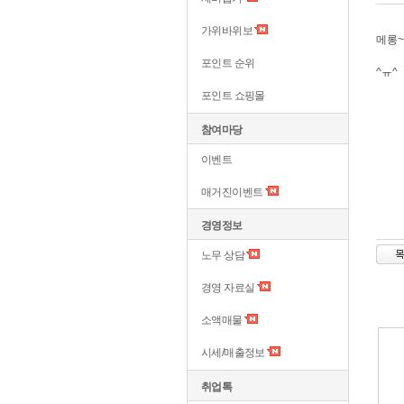
가위바위보
메롱~
포인트 순위
^ㅠ^
포인트 쇼핑몰
참여마당
이벤트
매거진이벤트
경영정보
노무 상담
경영 자료실
소액매물
시세/매출정보
취업톡