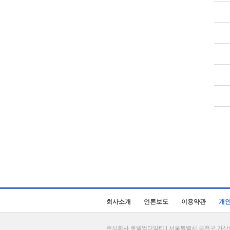
회사소개
언론보도
이용약관
개
주식회사 호텔업디알티 | 서울특별시 금천구 가산동 69