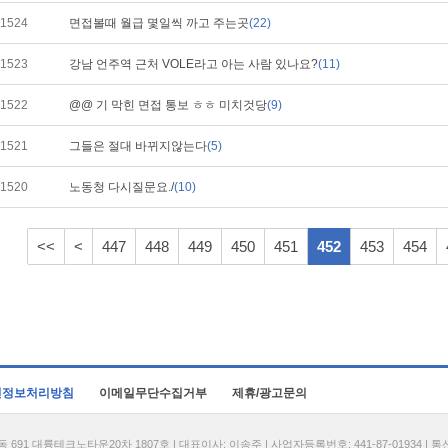
1524
면접볼때 월급 몇일씩 까고 주는곳
(22)
1523
강남 언주역 근처 VOLE라고 아는 사람 있나요?
(11)
1522
@@ 기 막힌 면접 통보 ㅎㅎ 미치것당
(9)
1521
그들은 절대 바뀌지않는다
(5)
1520
노동청 다시질문요./
(10)
<<
<
447
448
449
450
451
452
453
454
인정보처리방침
이메일무단수집거부
제휴/광고문의
1 대륭테크노타운20차 1807호 | 대표이사: 이송주 | 사업자등록번호: 441-87-01934 | 