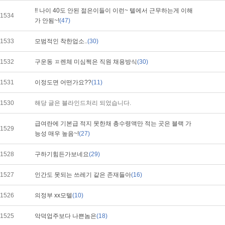
!! 나이 40도 안된 젊은이들이 이런~ 텔에서 근무하는게 이해
1534
가 안됨~!
(47)
1533
모범적인 착한업소..
(30)
1532
구운동 ㅍ렌체 미심쩍은 직원 채용방식
(30)
1531
이정도면 어떤가요??
(11)
1530
해당 글은 블라인드처리 되었습니다.
급여란에 기본급 적지 못한채 총수령액만 적는 곳은 블랙 가
1529
능성 매우 높음~!
(27)
1528
구하기힘든가보네요
(29)
1527
인간도 못되는 쓰레기 같은 존재들아
(16)
1526
의정부 xx모텔
(10)
1525
악덕업주보다 나쁜놈은
(18)