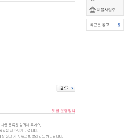
체불사업주
0
최근본 공고