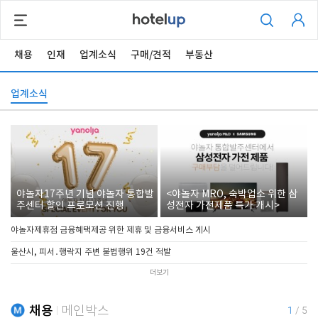
채용
인재
업계소식
구매/견적
부동산
업계소식
야놀자17주년 기념 야놀자 통합발
<야놀자 MRO, 숙박업소 위한 삼
주센터 할인 프로모션 진행
성전자 가전제품 특가 개시>
야놀자제휴점 금융혜택제공 위한 제휴 및 금융서비스 게시
울산시, 피서․행락지 주변 불법행위 19건 적발
더보기
채용
메인박스
1
/
5