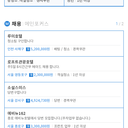
탕청소 .객실청소
경력무관
당번
1년 이상
채용
메인포커스
1
/
2
루미호텔
청소팀 구인합니다
인천 서해구
월
5,200,000원
배팅 / 청소
경력무관
로프트관광호텔
주5일 8시간근무 메이드 채용 합니다.
서울 영등포구
월
2,300,000원
객실청소
1년 이상
소설스미스
당번구합니다
서울 강서구
월
4,924,730원
당번
경력무관
에비뉴162
종로 에비뉴호텔에서 당번 모집합니다.(주차업무 없습니다.)
서울 종로구
월
3,300,000원
프런트 업무
1년 이상