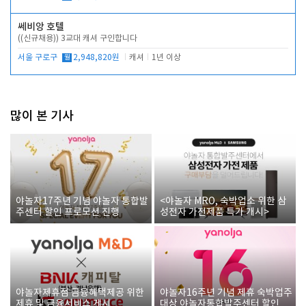
쎄비앙 호텔
((신규채용)) 3교대 캐셔 구인합니다
서울 구로구
월
2,948,820원
캐셔
1년 이상
많이 본 기사
야놀자17주년 기념 야놀자 통합발
<야놀자 MRO, 숙박업소 위한 삼
주센터 할인 프로모션 진행
성전자 가전제품 특가 개시>
야놀자제휴점 금융혜택제공 위한
야놀자16주년 기념 제휴 숙박업주
제휴 및 금융서비스 게시
대상 야놀자통합발주센터 할인쿠