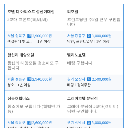
호텔 디 아티스트 성신여대점
티호텔
3교대 프론트(격,비,비)
프런트당번 주5일 근무 구인합
니다
서울 성북구
월
2,900,000원
서울 강동구
월
3,000,000원
객실판매 및 고객응대
1년 이상
당번, 프런트업무
1년 이상
왕십리 태양모텔
벨리노호텔
왕십리 태양모텔 청소이모 구
베팅 구합니다.
합니다.
서울 성동구
월
2,940,000원
경기 오산시
월
2,500,000원
청소
1년 이상
베팅
경력무관
상봉호텔버스
그레이호텔 분당점
청소이모 구합니다 (합법만 가
그레이 분당점 3교대(격비비)
능)
당번 구인합니다.
서울 중랑구
월
2,600,000원
경기 성남시
월
3,000,000원