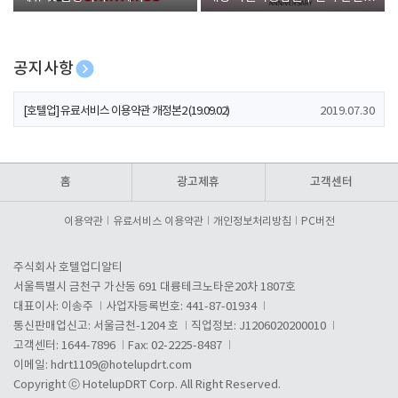
폰 증정
공지사항
[호텔업] 개인정보 처리방침 개정본1 (19.09.02)
2019.07.30
[호텔업] 유료서비스 이용약관 개정본2 (19.09.02)
2019.07.30
[호텔업] 개인정보 처리방침 개정본2 (19.09.02)
2019.07.30
홈
광고제휴
고객센터
이용약관
유료서비스 이용약관
개인정보처리방침
PC버전
주식회사 호텔업디알티
서울특별시 금천구 가산동 691 대륭테크노타운20차 1807호
대표이사: 이송주
사업자등록번호: 441-87-01934
통신판매업신고: 서울금천-1204 호
직업정보: J1206020200010
고객센터: 1644-7896
Fax: 02-2225-8487
이메일:
hdrt1109@hotelupdrt.com
Copyright ⓒ HotelupDRT Corp. All Right Reserved.